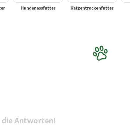
ter
Hundenassfutter
Katzentrockenfutter
 die Antworten!