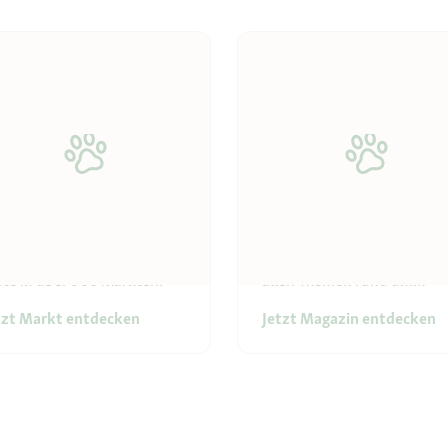
in Markt
Fressnapf Magazin Welt
t umsorgt von Kopf bis
Unser Magazin hilft dir bei
ote in über 900 Märkten.
allen Themen rund um
Ernährung, Erziehung und
tzt Markt entdecken
Jetzt Magazin entdecken
Gesundheit deines Liebling