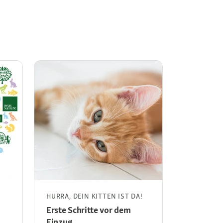
HURRA, DEIN KITTEN IST DA!
HURRA, DE
Erste Schritte vor dem
Erste Sch
Einzug
Welpen