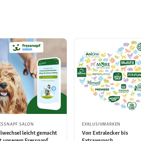
ESSNAPF SALON
EXKLUSIVMARKEN
llwechsel leicht gemacht
Von Extralecker bis
t unserem Fressnapf
Extrawunsch