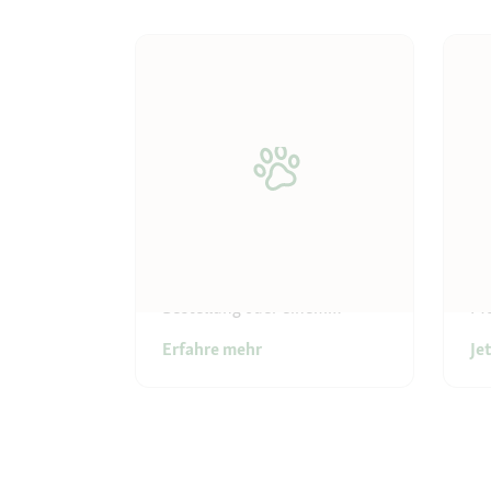
Hilfe & Support
De
Du hast Fragen zu deiner
Gu
Bestellung oder einem
Pf
Service? Hier findest du alle
Erfahre mehr
Je
Antworten!