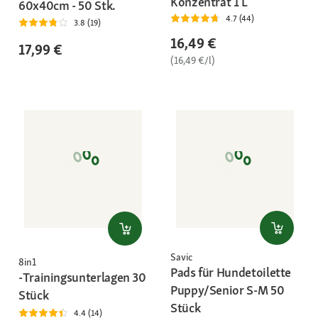
Konzentrat 1 L
60x40cm - 50 Stk.
4.7 (44)
3.8 (19)
16,49 €
17,99 €
(16,49 €/l)
Savic
8in1
Pads für Hundetoilette
-Trainingsunterlagen 30
Puppy/Senior S-M 50
Stück
Stück
4.4 (14)