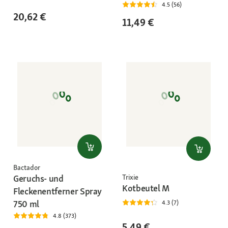
4.5 (56)
20,62 €
11,49 €
Bactador
Geruchs- und
Trixie
Kotbeutel M
Fleckenentferner Spray
750 ml
4.3 (7)
4.8 (373)
5,49 €