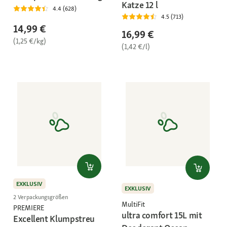
Katze 12 l
4.4 (628)
4.5 (713)
14,99 €
16,99 €
(1,25 €/kg)
(1,42 €/l)
EXKLUSIV
EXKLUSIV
2 Verpackungsgrößen
MultiFit
PREMIERE
ultra comfort 15L mit
Excellent Klumpstreu