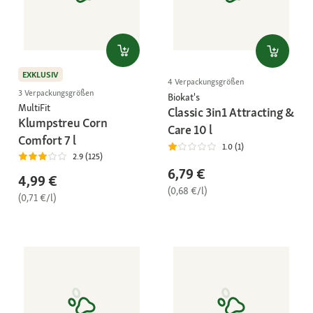
EXKLUSIV
4 Verpackungsgrößen
3 Verpackungsgrößen
Biokat's
MultiFit
Classic 3in1 Attracting &
Klumpstreu Corn
Care 10 l
Comfort 7 l
1.0 (1)
2.9 (125)
6,79 €
4,99 €
(0,68 €/l)
(0,71 €/l)