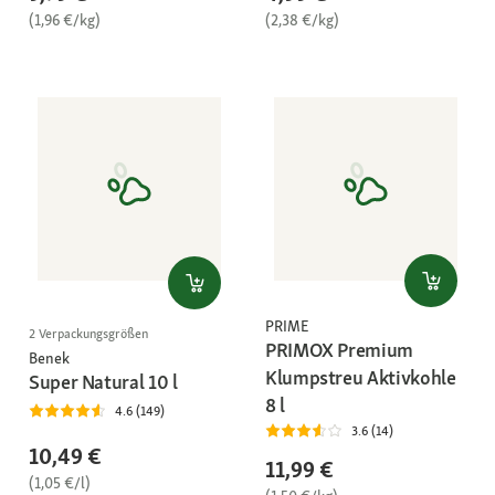
(1,96 €/kg)
(2,38 €/kg)
PRIME
2 Verpackungsgrößen
PRIMOX Premium
Benek
Klumpstreu Aktivkohle
Super Natural 10 l
8 l
4.6 (149)
3.6 (14)
10,49 €
11,99 €
(1,05 €/l)