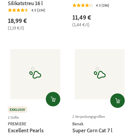
Silikatstreu 16 l
4.3 (196)
4.5 (234)
11,49 €
18,99 €
(1,44 €/l)
(1,19 €/l)
EXKLUSIV
2 Verpackungsgrößen
2 Düfte
PREMIERE
Benek
Excellent Pearls
Super Corn Cat 7 l