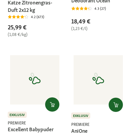
Deodorant Ocean
Katze Zitronengras-
4.3 (27)
Duft 2x12 kg
4.2 (673)
18,49 €
25,99 €
(1,23 €/l)
(1,08 €/kg)
EXKLUSIV
EXKLUSIV
PREMIERE
PREMIERE
Excellent Babypuder
AniOne