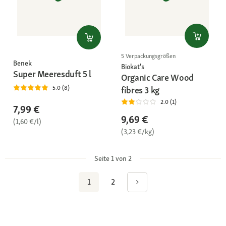
5 Verpackungsgrößen
Benek
Biokat's
Super Meeresduft 5 l
Organic Care Wood
5.0 (8)
fibres 3 kg
2.0 (1)
7,99 €
9,69 €
(1,60 €/l)
(3,23 €/kg)
Seite 1 von 2
1
2