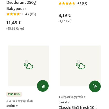
Deodorant 250g
4.7 (98)
Babypuder
8,19 €
4.2 (125)
(1,17 €/l)
11,49 €
(45,96 €/kg)
EXKLUSIV
4 Verpackungsgrößen
3 Verpackungsgrößen
Biokat's
MultiFit
Classic 3in1 fresh 10 l