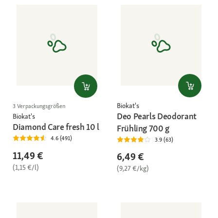
Biokat's
3 Verpackungsgrößen
Deo Pearls Deodorant
Biokat's
Diamond Care fresh 10 l
Frühling 700 g
4.6 (491)
3.9 (63)
11,49 €
6,49 €
(1,15 €/l)
(9,27 €/kg)