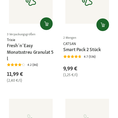
3 Verpackungsgrößen
2 Mengen
Trixie
CATSAN
Fresh´n´Easy
Smart Pack 2 Stück
Monatsstreu Granulat 5
4.7 (536)
l
4.2 (86)
9,99 €
11,99 €
(1,25 €/l)
(2,40 €/l)