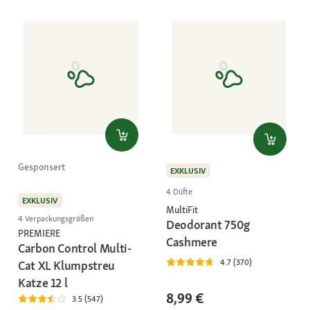
Gesponsert
EXKLUSIV
4 Düfte
EXKLUSIV
MultiFit
4 Verpackungsgrößen
Deodorant 750g
PREMIERE
Cashmere
Carbon Control Multi-
4.7 (370)
Cat XL Klumpstreu
Katze 12 l
8,99 €
3.5 (547)