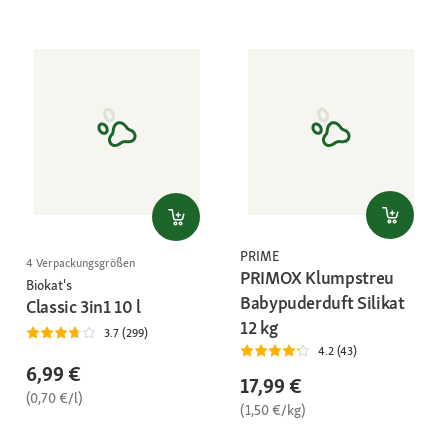
PRIME
4 Verpackungsgrößen
PRIMOX Klumpstreu
Biokat's
Babypuderduft Silikat
Classic 3in1 10 l
12 kg
3.7 (299)
4.2 (43)
6,99 €
17,99 €
(0,70 €/l)
(1,50 €/kg)