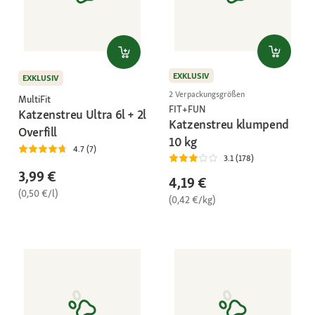
EXKLUSIV
EXKLUSIV
2 Verpackungsgrößen
MultiFit
FIT+FUN
Katzenstreu Ultra 6l + 2l
Katzenstreu klumpend
Overfill
10 kg
4.7 (7)
3.1 (178)
3,99 €
4,19 €
(0,50 €/l)
(0,42 €/kg)