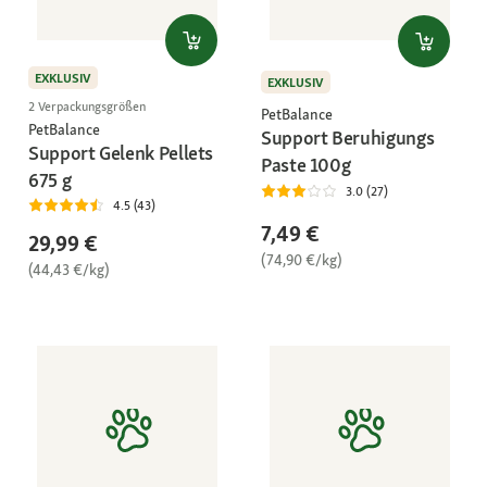
EXKLUSIV
EXKLUSIV
2 Verpackungsgrößen
PetBalance
PetBalance
Support Beruhigungs
Support Gelenk Pellets
Paste 100g
675 g
3.0 (27)
4.5 (43)
7,49 €
29,99 €
(74,90 €/kg)
(44,43 €/kg)