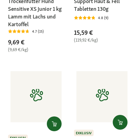
Trockenfutter Hund
Support Haut & Fell
Sensitive XS Junior 1 kg
Tabletten 130g
Lamm mit Lachs und
4.8 (9)
Kartoffel
15,59 €
4.7 (15)
(119,92 €/kg)
9,69 €
(9,69 €/kg)
EXKLUSIV
EXKLUSIV