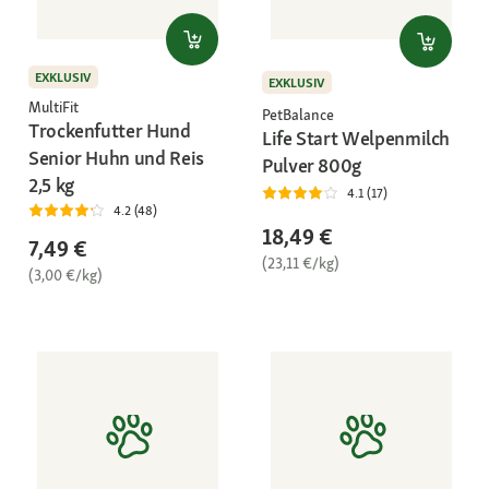
EXKLUSIV
EXKLUSIV
MultiFit
PetBalance
Trockenfutter Hund
Life Start Welpenmilch
Senior Huhn und Reis
Pulver 800g
2,5 kg
4.1 (17)
4.2 (48)
18,49 €
7,49 €
(23,11 €/kg)
(3,00 €/kg)