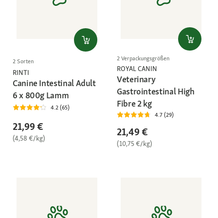
2 Verpackungsgrößen
2 Sorten
ROYAL CANIN
RINTI
Veterinary
Canine Intestinal Adult
Gastrointestinal High
6 x 800g Lamm
Fibre 2 kg
4.2 (65)
4.7 (29)
21,99 €
21,49 €
(4,58 €/kg)
(10,75 €/kg)