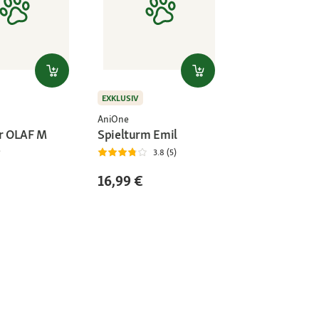
EXKLUSIV
AniOne
er OLAF M
Spielturm Emil
3.8 (5)
16,99 €