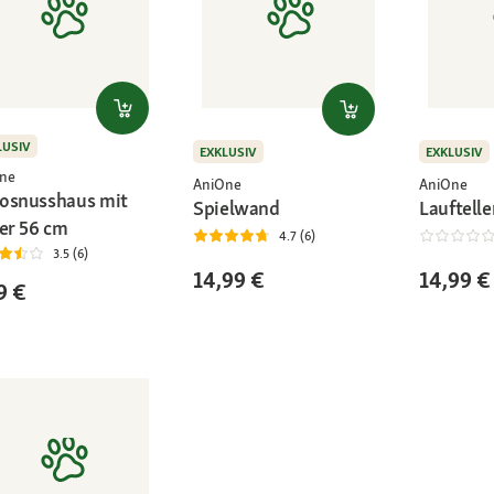
LUSIV
EXKLUSIV
EXKLUSIV
ne
AniOne
AniOne
osnusshaus mit
Spielwand
Lauftell
ter 56 cm
4.7 (6)
3.5 (6)
14,99 €
14,99 €
9 €