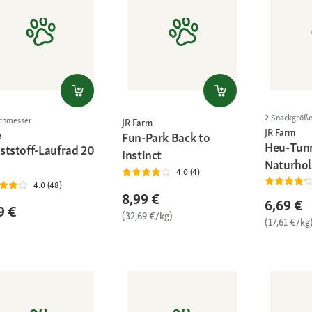
2 Snackgröß
chmesser
JR Farm
JR Farm
e
Fun-Park Back to
Heu-Tunn
ststoff-Laufrad 20
Instinct
Naturho
4.0 (4)
4.0 (48)
8,99 €
6,69 €
9 €
(32,69 €/kg)
(17,61 €/kg