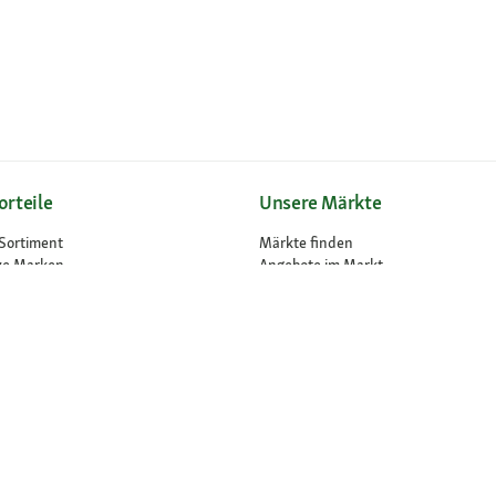
orteile
Unsere Märkte
Sortiment
Märkte finden
ve Marken
Angebote im Markt
lose Rücksendung