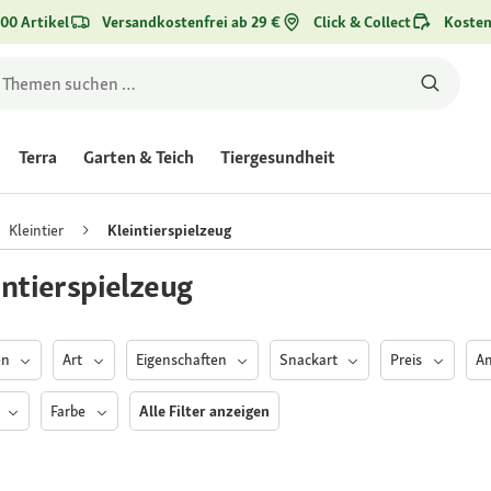
00 Artikel
Versandkostenfrei ab 29 €
Click & Collect
Kosten
Terra
Garten & Teich
Tiergesundheit
Kleintier
Kleintierspielzeug
intierspielzeug
en
Art
Eigenschaften
Snackart
Preis
A
e
Farbe
Alle Filter anzeigen