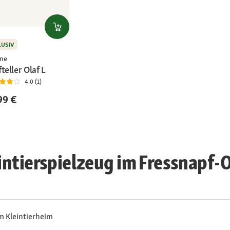
LUSIV
ne
teller Olaf L
4.0 (1)
99 €
intierspielzeug im Fressnapf-
m Kleintierheim