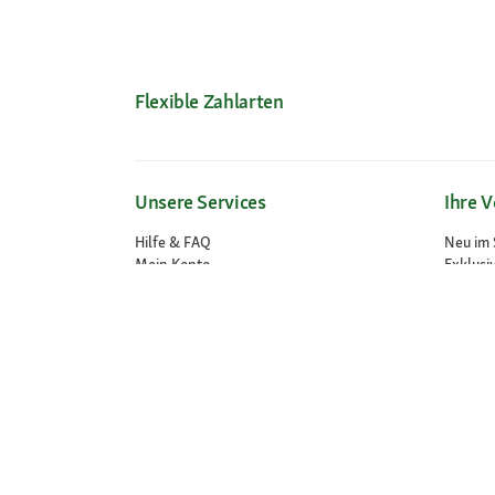
Flexible Zahlarten
Unsere Services
Ihre V
Hilfe & FAQ
Neu im 
Mein Konto
Exklusi
Passwort beantragen
Kosten
Meine Bestellungen
Meine Wunschliste
Vertrag widerrufen
Fressnapf Salon
© 2026 Fressnapf Tiernahrungs GmbH