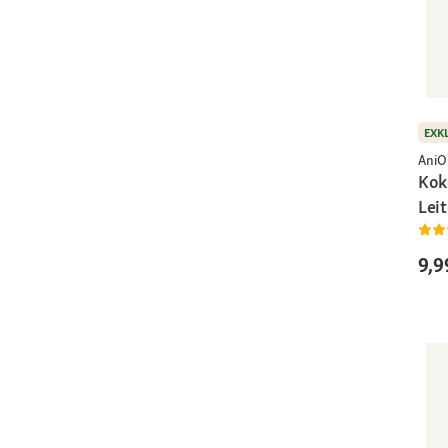
EXK
AniO
Kok
Lei
9,9