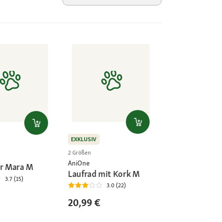
EXKLUSIV
2 Größen
AniOne
er Mara M
Laufrad mit Kork M
3.7 (15)
3.0 (22)
20,99 €