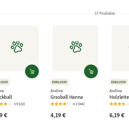
17
Produkte
LUSIV
EXKLUSIV
EXKLUSIV
ne
AniOne
AniOne
ckball
Grasball Hanna
Holzleit
3.9 (22)
4.2 (44)
9 €
4,19 €
6,19 €