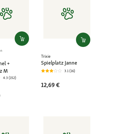
en
Trixie
Spielplatz Janne
el +
lz M
3.1 (16)
4.3 (152)
12,69 €
)