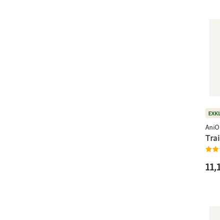
EXK
AniO
Tra
11,