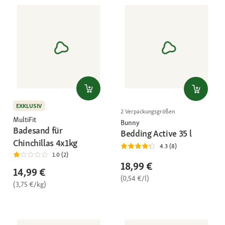
EXKLUSIV
2 Verpackungsgrößen
MultiFit
Bunny
Badesand für
Bedding Active 35 l
Chinchillas 4x1kg
4.3 (8)
1.0 (2)
18,99 €
14,99 €
(0,54 €/l)
(3,75 €/kg)