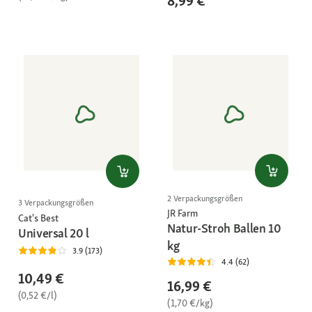
8,99 €
2 Verpackungsgrößen
3 Verpackungsgrößen
JR Farm
Cat's Best
Natur-Stroh Ballen 10
Universal 20 l
kg
3.9 (173)
4.4 (62)
10,49 €
16,99 €
(0,52 €/l)
(1,70 €/kg)