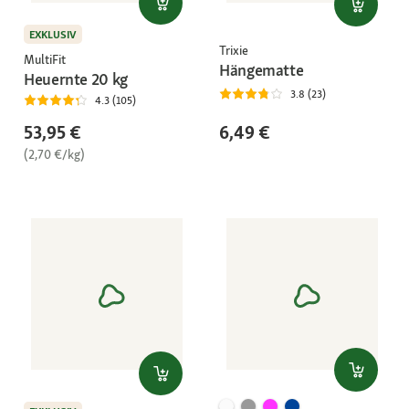
EXKLUSIV
Trixie
MultiFit
Hängematte
Heuernte 20 kg
3.8 (23)
4.3 (105)
6,49 €
53,95 €
(2,70 €/kg)