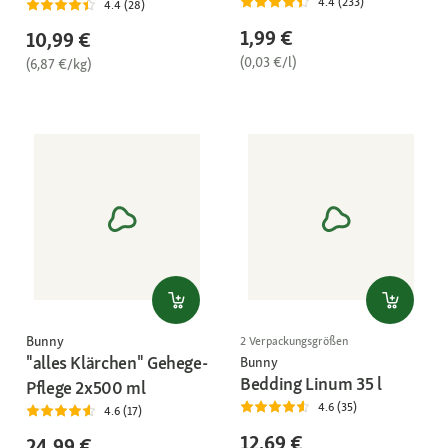
4.4 (233)
4.4 (28)
1,99 €
10,99 €
(0,03 €/l)
(6,87 €/kg)
Bunny
2 Verpackungsgrößen
"alles Klärchen" Gehege-
Bunny
Bedding Linum 35 l
Pflege 2x500 ml
4.6 (35)
4.6 (17)
12,69 €
24,99 €