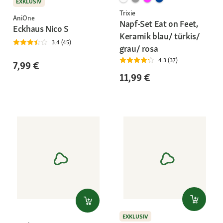
EXKLUSIV
Trixie
AniOne
Napf-Set Eat on Feet,
Eckhaus Nico S
Keramik blau/ türkis/
3.4 (45)
grau/ rosa
4.3 (37)
7,99 €
11,99 €
EXKLUSIV