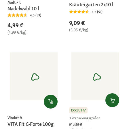
MultiFit
Kräutergarten 2x10 l
Nadelwald 10 l
4.6 (51)
4.5 (59)
9,09 €
4,99 €
(5,05 €/kg)
(4,99 €/kg)
EXKLUSIV
Vitakraft
3 Verpackungsgrößen
VITA Fit C-Forte 100g
MultiFit