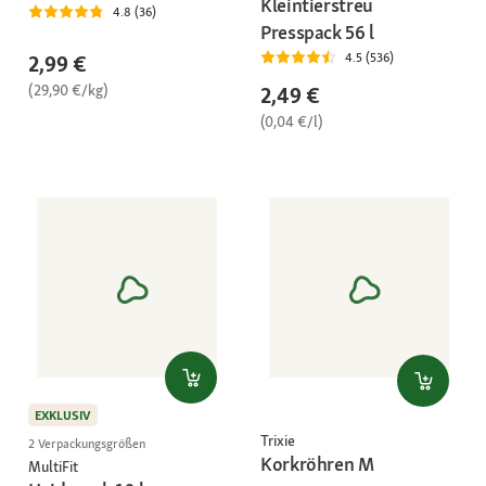
Kleintierstreu
4.8 (36)
Presspack 56 l
4.5 (536)
2,99 €
(29,90 €/kg)
2,49 €
(0,04 €/l)
EXKLUSIV
Trixie
2 Verpackungsgrößen
Korkröhren M
MultiFit