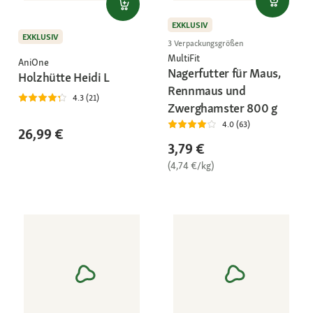
EXKLUSIV
EXKLUSIV
3 Verpackungsgrößen
MultiFit
AniOne
Nagerfutter für Maus,
Holzhütte Heidi L
Rennmaus und
4.3 (21)
Zwerghamster 800 g
4.0 (63)
26,99 €
3,79 €
(4,74 €/kg)