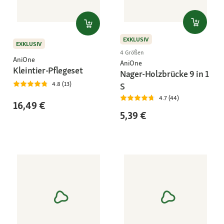
EXKLUSIV
EXKLUSIV
4 Größen
AniOne
AniOne
Kleintier-Pflegeset
Nager-Holzbrücke 9 in 1
4.8 (13)
S
4.7 (44)
16,49 €
5,39 €