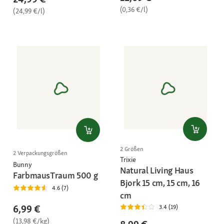
(0,36 €/l)
(24,99 €/l)
2 Größen
2 Verpackungsgrößen
Trixie
Bunny
Natural Living Haus
FarbmausTraum 500 g
Bjork 15 cm, 15 cm, 16
4.6 (7)
cm
6,99 €
3.4 (19)
(13,98 €/kg)