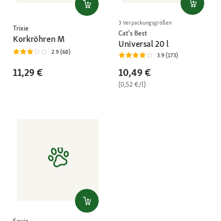
3 Verpackungsgrößen
Trixie
Cat's Best
Korkröhren M
Universal 20 l
2.9 (68)
3.9 (173)
10,49 €
11,29 €
(0,52 €/l)
Savic