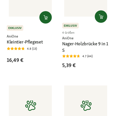
EXKLUSIV
EXKLUSIV
4 Größen
AniOne
AniOne
Kleintier-Pflegeset
Nager-Holzbrücke 9 in 1
4.8 (13)
S
4.7 (44)
16,49 €
5,39 €