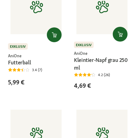
EXKLUSIV
EXKLUSIV
AniOne
AniOne
Kleintier-Napf grau 250
Futterball
ml
3.4 (7)
4.2 (26)
5,99 €
4,69 €