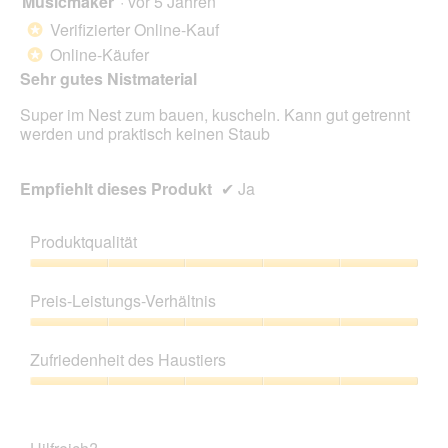
Musicmaker
·
vor 5 Jahren
von
Verifizierter Online-Kauf
*
5
Online-Käufer
*
Sternen.
Sehr gutes Nistmaterial
Super im Nest zum bauen, kuscheln. Kann gut getrennt
werden und praktisch keinen Staub
Empfiehlt dieses Produkt
✔
Ja
Produktqualität
Produktqualität,
5
Preis-Leistungs-Verhältnis
von
5
Preis-
Leistungs-
Zufriedenheit des Haustiers
Verhältnis,
5
Zufriedenheit
von
des
5
Haustiers,