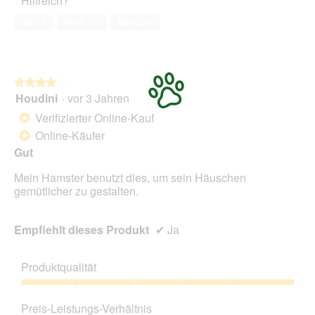
Hilfreich?
5
von
Ja ·
1
Nein ·
0
Melden
5
★★★★★
★★★★★
Houdini
·
vor 3 Jahren
4
von
Verifizierter Online-Kauf
*
5
Online-Käufer
*
Sternen.
Gut
Mein Hamster benutzt dies, um sein Häuschen
gemütlicher zu gestalten.
Empfiehlt dieses Produkt
✔
Ja
Produktqualität
Produktqualität,
5
Preis-Leistungs-Verhältnis