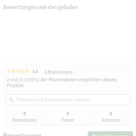
Bewertungen werden geladen
★★★★★
★★★★★
4.8
5 Bewertungen
Mit
dieser
4.8
3 von 3 (100%) der Rezensenten empfehlen dieses
von
Aktion
Produkt
5
navigierst
Sternen.
du
Themen
Th
Bewertungen
zu
und
ϙ
un
lesen
den
Bewertungen
Be
für
Bewertungen.
MultiFit
suchen
su
5
5
0
Hanffasern
Bewertungen
Fragen
Antworten
50
g
Bewertungen