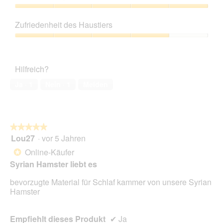
von
5
Preis-
Leistungs-
Zufriedenheit des Haustiers
Verhältnis,
5
Zufriedenheit
von
des
5
Haustiers,
Hilfreich?
4
von
Ja ·
1
Nein ·
1
Melden
5
★★★★★
★★★★★
Lou27
·
vor 5 Jahren
5
von
Online-Käufer
*
5
Syrian Hamster liebt es
Sternen.
bevorzugte Material für Schlaf kammer von unsere Syrian
Hamster
Empfiehlt dieses Produkt
✔
Ja