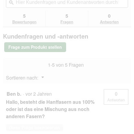
5
navigierst
Kundenfragen
ϙ
Kun
Sternen.
du
und
un
Bewertungen
zu
Kundenantworten
Kun
5
5
0
lesen
den
durchsuchen
du
für
Bewertungen
Fragen
Antworten
Bewertungen.
MultiFit
Hanffasern
Kundenfragen und -antworten
50
g
Frage zum Produkt stellen
1-5 von 5 Fragen
Menü
Sortieren nach:
▼
Ben b.
·
vor 2 Jahren
0
Antworten
Hallo, besteht die Hanffasern aus 100%
oder ist das eine Mischung aus noch
anderen Fasern?
Diese Frage beantworten