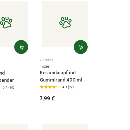
2 Größen
Trixie
Keramiknapf mit
und
Gummirand 400 ml
pender
4.3 (27)
3.4 (26)
7,99 €