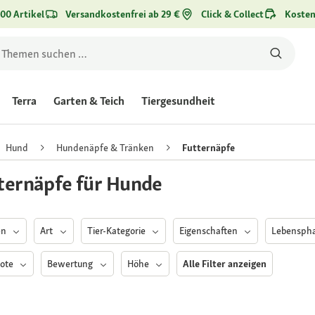
00 Artikel
Versandkostenfrei ab 29 €
Click & Collect
Kosten
Terra
Garten & Teich
Tiergesundheit
Hund
Hundenäpfe & Tränken
Futternäpfe
ternäpfe für Hunde
en
Art
Tier-Kategorie
Eigenschaften
Lebensph
ote
Bewertung
Höhe
Alle Filter anzeigen