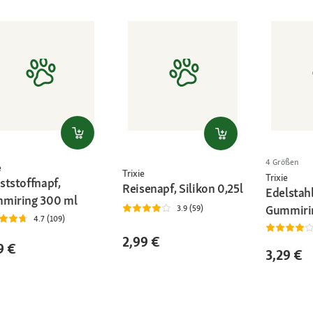
4 Größen
e
Trixie
Trixie
ststoffnapf,
Reisenapf, Silikon 0,25l
Edelstah
miring 300 ml
Gummiri
3.9 (59)
4.7 (109)
2,99 €
9 €
3,29 €