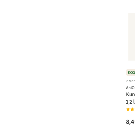
EXK
2 Men
AniO
Kun
1,2 l
8,4