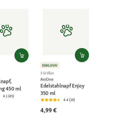
EXKLUSIV
3 Größen
AniOne
lnapf,
Edelstahlnapf Enjoy
ng 450 ml
350 ml
4.1 (45)
4.4 (19)
4,99 €