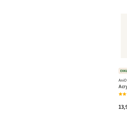
EXK
AniO
Acr
13,