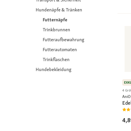
Hundenäpfe & Tränken
Futternäpfe
Trinkbrunnen
Futteraufbewahrung
Futterautomaten
Trinkflaschen
Hundebekleidung
EXK
4 Grö
AniO
Ede
4,8