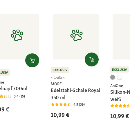
EXKLUSIV
EXKLUSIV
LUSIV
4 Größen
ne
MORE
AniOne
ylnapf 700ml
Edelstahl-Schale Royal
Silikon-
3.4 (15)
350 ml
weiß
4.5 (39)
99 €
10,99 €
10,99 €