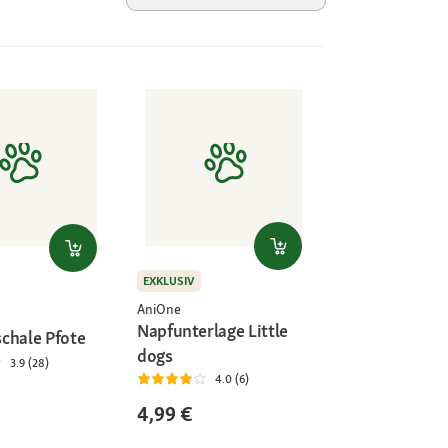
EXKLUSIV
AniOne
Napfunterlage Little
chale Pfote
dogs
3.9 (28)
4.0 (6)
4,99 €