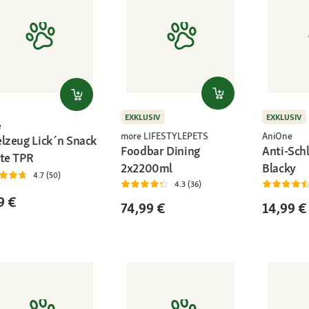
EXKLUSIV
EXKLUSIV
e
more LIFESTYLEPETS
AniOne
elzeug Lick´n Snack
Foodbar Dining
Anti-Sch
tte TPR
2x2200ml
Blacky
4.7 (50)
4.3 (36)
9 €
74,99 €
14,99 €