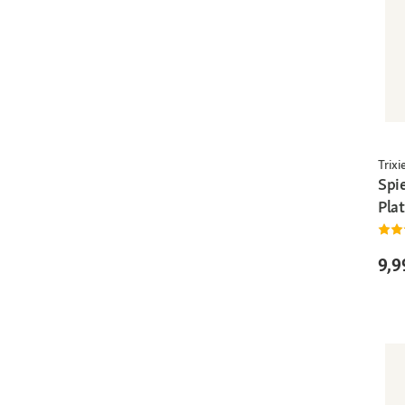
Trixi
Spi
Pla
9,9