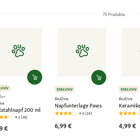
75
Produkte
LUSIV
EXKLUSIV
EXKLUSIV
ßen
AniOne
AniOne
ne
Napfunterlage Paws
Keramiks
lstahlnapf 200 ml
4.0 (24)
4.2 (26)
6,99 €
4,99 €
9 €