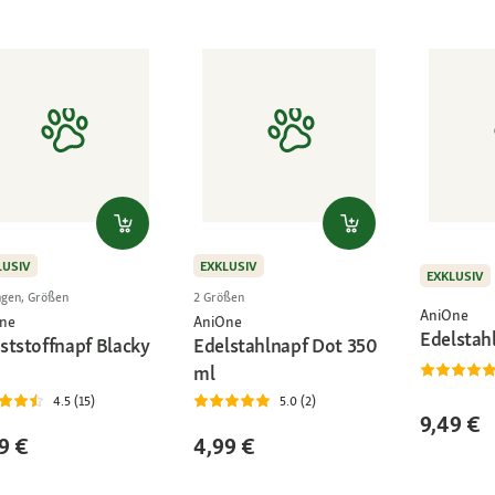
LUSIV
EXKLUSIV
EXKLUSIV
gen, Größen
2 Größen
AniOne
ne
AniOne
Edelstah
ststoffnapf Blacky
Edelstahlnapf Dot 350
ml
4.5 (15)
5.0 (2)
9,49 €
9 €
4,99 €