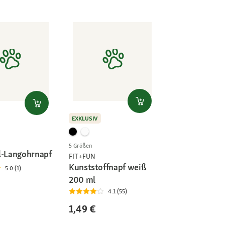
EXKLUSIV
5 Größen
l-Langohrnapf
FIT+FUN
Kunststoffnapf weiß
5.0 (1)
200 ml
4.1 (55)
1,49 €