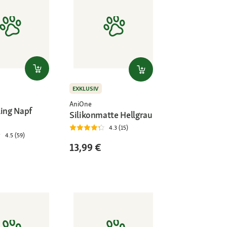
EXKLUSIV
AniOne
ling Napf
Silikonmatte Hellgrau
4.3 (15)
4.5 (59)
13,99 €