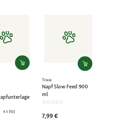
Trixie
Napf Slow Feed 900
ml
Napfunterlage
4.5 (92)
7,99 €