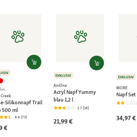
LUSIV
EXKLUSIV
EXKLUSIV
AniOne
MORE
ßen
Acryl Napf Yummy
Napf Set
 Creek
blau 1,2 l
e-Silikonnapf Trail
2.7 (18)
u 500 ml
34,97 €
4.4 (73)
21,99 €
9 €