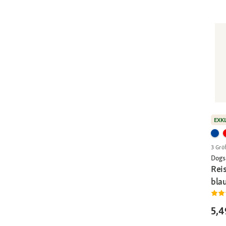
EXK
3 Grö
Dogs
Reis
bla
5,4