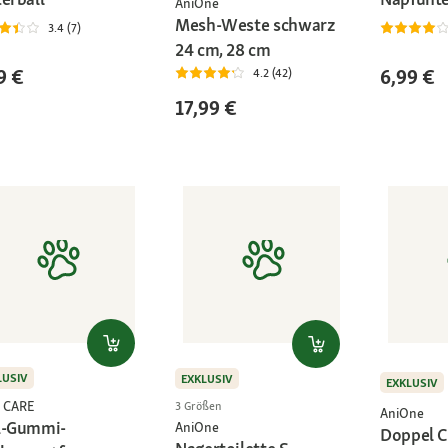
AniOne
Mesh-Weste schwarz
3.4 (7)
24 cm, 28 cm
9 €
6,99 €
4.2 (42)
17,99 €
LUSIV
EXKLUSIV
EXKLUSIV
 CARE
3 Größen
AniOne
1-Gummi-
AniOne
Doppel C