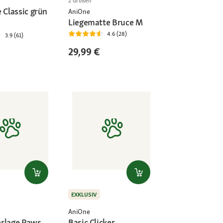
2 Größen
 Classic grün
AniOne
Liegematte Bruce M
4.6 (28)
3.9 (61)
29,99 €
EXKLUSIV
AniOne
rlage Paws
Basic Clicker