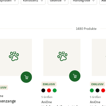
nsphasen
Konsistenz
Gebinde
Hundegröße
All
1480
Produkte
EXKLUSIV
EXKLUSIV
LUSIV
ne
5 Größen
5 Größen
kenzange
AniOne
AniOne