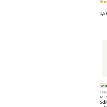
1,5
EXK
2 Län
AniO
Sch