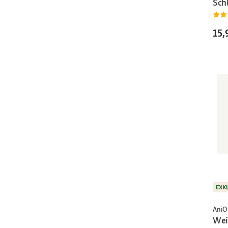
Sch
15,
EXK
AniO
Wei