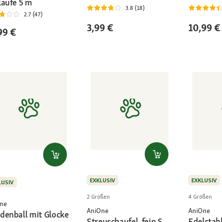
laufe 5 m
3.8 (18)
2.7 (47)
3,99 €
10,99 €
99 €
EXKLUSIV
EXKLUSIV
LUSIV
2 Größen
4 Größen
ne
AniOne
AniOne
denball mit Glocke
Streuschaufel, fein S
Edelstah