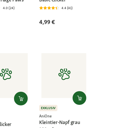
4.0 (24)
4.4 (41)
4,99 €
EXKLUSIV
AniOne
Kleintier-Napf grau
licker