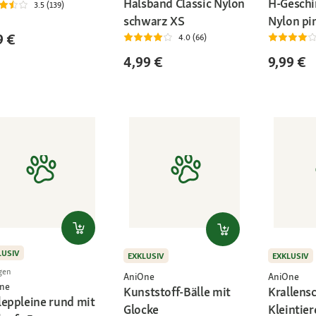
Halsband Classic Nylon
H-Geschir
3.5 (139)
schwarz XS
Nylon pi
9 €
4.0 (66)
4,99 €
9,99 €
LUSIV
EXKLUSIV
EXKLUSIV
gen
AniOne
AniOne
ne
Kunststoff-Bälle mit
Krallensc
leppleine rund mit
Glocke
Kleintier