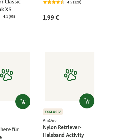
r Classic
4.5 (128)
nk XS
1,99 €
4.1 (93)
EXKLUSIV
AniOne
Nylon Retriever-
here für
Halsband Activity
e