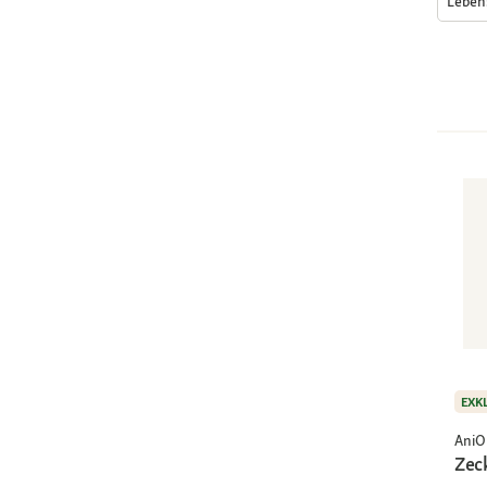
Lebe
EXK
AniO
Zec