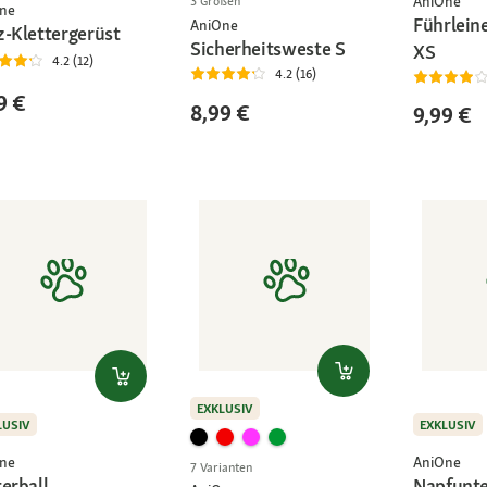
AniOne
3 Größen
ne
Führleine
AniOne
z-Klettergerüst
Sicherheitsweste S
XS
4.2 (12)
4.2 (16)
9 €
8,99 €
9,99 €
EXKLUSIV
LUSIV
EXKLUSIV
ne
AniOne
7 Varianten
erball
Napfunte