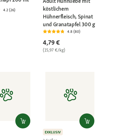
Adult Huhnliebe mit
köstlichem
4.2 (26)
Hühnerfleisch, Spinat
und Granatapfel 300 g
4.8 (80)
4,79 €
(15,97 €/kg)
EXKLUSIV