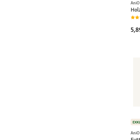
AniO
Hol
5,8
EXK
AniO
Futt