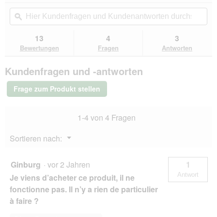
von
Aktion
Hier
Hie
5
navigierst
Kundenfragen
ϙ
Kun
Sternen.
du
und
un
Bewertungen
zu
Kundenantworten
Kun
13
4
3
lesen
den
durchsuchen
du
für
Bewertungen
Fragen
Antworten
Bewertungen.
AniOne
Doppel
Kundenfragen und -antworten
Clicker
Frage zum Produkt stellen
1-4 von 4 Fragen
Menü
Sortieren nach:
▼
Ginburg
·
vor 2 Jahren
1
Antwort
Je viens d’acheter ce produit, il ne
fonctionne pas. Il n’y a rien de particulier
à faire ?