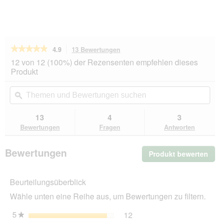
★★★★★
★★★★★
4.9
13 Bewertungen
Mit
dieser
4.9
12 von 12 (100%) der Rezensenten empfehlen dieses
von
Aktion
Produkt
5
navigierst
Sternen.
du
Themen
Th
Bewertungen
zu
und
ϙ
un
lesen
den
Bewertungen
Be
für
Bewertungen.
AniOne
suchen
su
13
4
3
Doppel
Bewertungen
Fragen
Antworten
Clicker
Bewertungen
Produkt bewerten
.
Mit
die
Beurteilungsüberblick
Akt
wir
Wähle unten eine Reihe aus, um Bewertungen zu filtern.
ein
mo
5
Sterne
12
12 Bewertungen mit 5 St
Auswählen, um nach Bewer
★
Dia