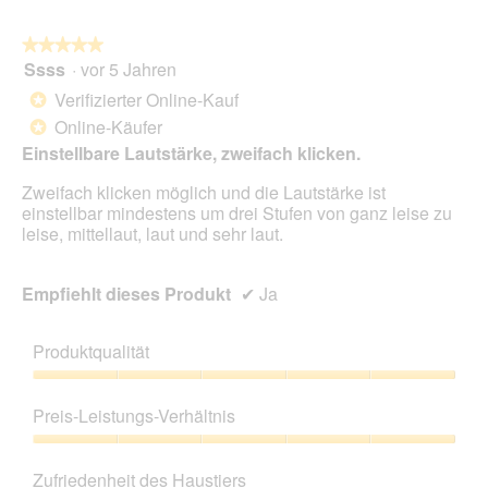
auf
die
folg
★★★★★
★★★★★
Scha
Ssss
·
vor 5 Jahren
5
klic
von
wird
Verifizierter Online-Kauf
*
der
5
unte
Online-Käufer
*
Sternen.
aufg
Einstellbare Lautstärke, zweifach klicken.
Inhal
aktua
Zweifach klicken möglich und die Lautstärke ist
einstellbar mindestens um drei Stufen von ganz leise zu
leise, mittellaut, laut und sehr laut.
Empfiehlt dieses Produkt
✔
Ja
Produktqualität
Produktqualität,
5
Preis-Leistungs-Verhältnis
von
5
Preis-
Leistungs-
Zufriedenheit des Haustiers