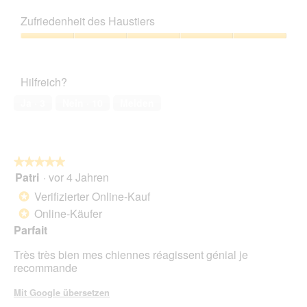
5
Preis-
Leistungs-
Zufriedenheit des Haustiers
Verhältnis,
5
Zufriedenheit
von
des
5
Haustiers,
Hilfreich?
5
von
Ja ·
3
Nein ·
10
Melden
5
★★★★★
★★★★★
Patri
·
vor 4 Jahren
5
von
Verifizierter Online-Kauf
*
5
Online-Käufer
*
Sternen.
Parfait
Très très bien mes chiennes réagissent génial je
recommande
Mit Google übersetzen