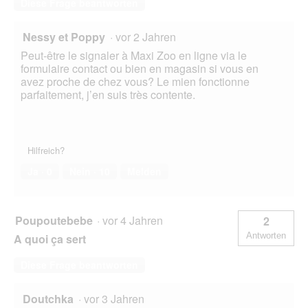
Diese Frage beantworten
Nessy et Poppy
·
vor 2 Jahren
Peut-être le signaler à Maxi Zoo en ligne via le
formulaire contact ou bien en magasin si vous en
avez proche de chez vous? Le mien fonctionne
parfaitement, j’en suis très contente.
Hilfreich?
Ja ·
0
Nein ·
10
Melden
Poupoutebebe
·
vor 4 Jahren
2
Antworten
A quoi ça sert
Diese Frage beantworten
Doutchka
·
vor 3 Jahren