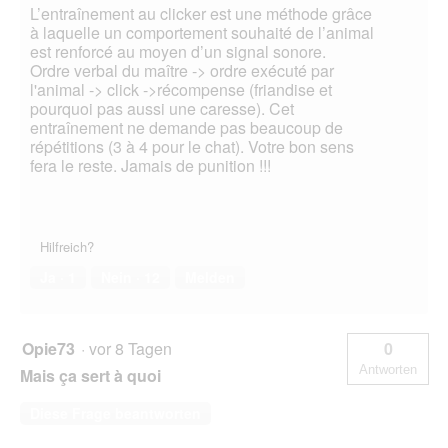
L’entraînement au clicker est une méthode grâce
à laquelle un comportement souhaité de l’animal
est renforcé au moyen d’un signal sonore.
Ordre verbal du maître -> ordre exécuté par
l'animal -> click ->récompense (friandise et
pourquoi pas aussi une caresse). Cet
entraînement ne demande pas beaucoup de
répétitions (3 à 4 pour le chat). Votre bon sens
fera le reste. Jamais de punition !!!
Hilfreich?
Ja ·
1
Nein ·
12
Melden
Opie73
·
vor 8 Tagen
0
Antworten
Mais ça sert à quoi
Diese Frage beantworten