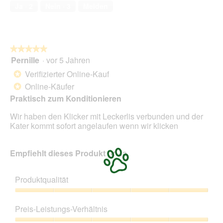
Ja ·
2
Nein ·
3
Melden
★★★★★
★★★★★
Pernille
·
vor 5 Jahren
5
von
Verifizierter Online-Kauf
*
5
Online-Käufer
*
Sternen.
Praktisch zum Konditionieren
Wir haben den Klicker mit Leckerlis verbunden und der
Kater kommt sofort angelaufen wenn wir klicken
Empfiehlt dieses Produkt
✔
Ja
Produktqualität
Produktqualität,
5
Preis-Leistungs-Verhältnis
von