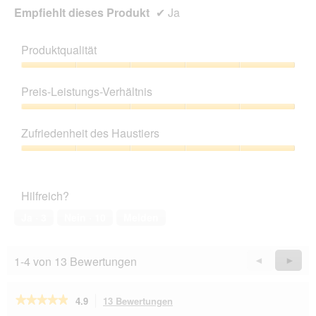
Empfiehlt dieses Produkt
✔
Ja
Produktqualität
Produktqualität,
5
Preis-Leistungs-Verhältnis
von
5
Preis-
Leistungs-
Zufriedenheit des Haustiers
Verhältnis,
5
Zufriedenheit
von
des
5
Haustiers,
Hilfreich?
5
von
Ja ·
3
Nein ·
10
Melden
5
1-4 von 13 Bewertungen
Zurück
◄
Weiter
►
Reviews
Revie
★★★★★
★★★★★
4.9
13 Bewertungen
Mit
dieser
4.9