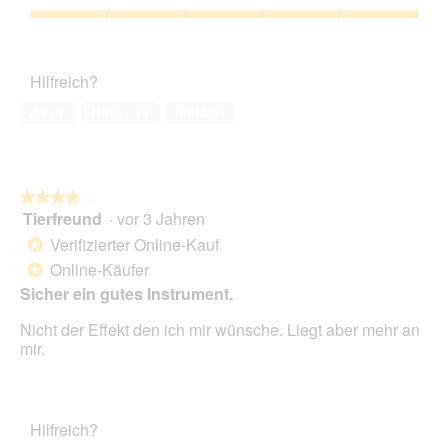
Verhältnis,
5
Zufriedenheit
von
des
5
Haustiers,
Hilfreich?
5
von
Ja ·
7
Nein ·
11
Melden
5
★★★★★
★★★★★
Tierfreund
·
vor 3 Jahren
4
von
Verifizierter Online-Kauf
*
5
Online-Käufer
*
Sternen.
Sicher ein gutes Instrument.
Nicht der Effekt den ich mir wünsche. Liegt aber mehr an
mir.
Hilfreich?