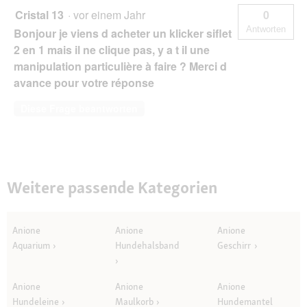
Cristal 13
·
vor einem Jahr
0
Antworten
Bonjour je viens d acheter un klicker siflet
2 en 1 mais il ne clique pas, y a t il une
manipulation particulière à faire ? Merci d
avance pour votre réponse
Diese Frage beantworten
Weitere passende Kategorien
Anione
Anione
Anione
Aquarium
Hundehalsband
Geschirr
Anione
Anione
Anione
Hundeleine
Maulkorb
Hundemantel