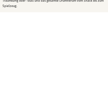
Traumkäfig oder -stall und das gesamte Drumherum vom Snack bis zum
Spielzeug.