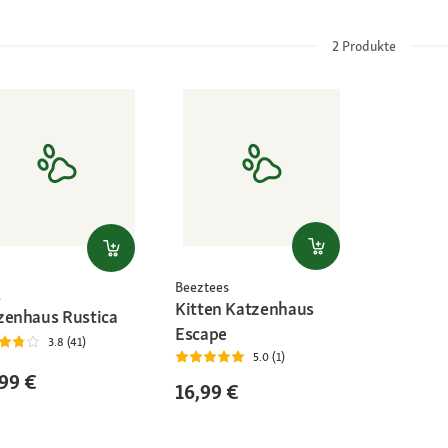
2
Produkte
Beeztees
l
Kitten Katzenhaus
zenhaus Rustica
Escape
3.8 (41)
5.0 (1)
99 €
16,99 €