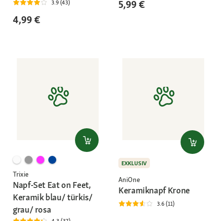
5,99 €
3.9 (43)
4,99 €
EXKLUSIV
Trixie
AniOne
Napf-Set Eat on Feet,
Keramiknapf Krone
Keramik blau/ türkis/
3.6 (11)
grau/ rosa