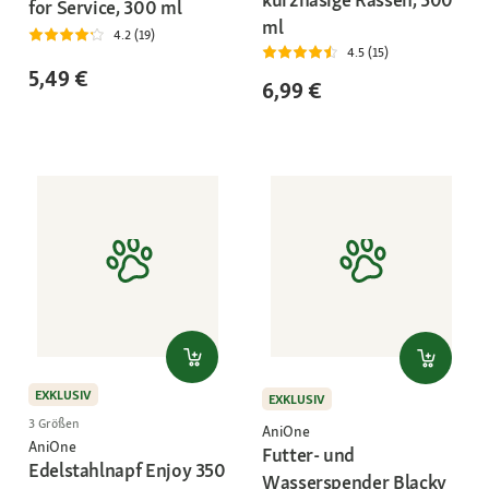
for Service, 300 ml
ml
4.2 (19)
4.5 (15)
5,49 €
6,99 €
EXKLUSIV
EXKLUSIV
3 Größen
AniOne
AniOne
Futter- und
Edelstahlnapf Enjoy 350
Wasserspender Blacky