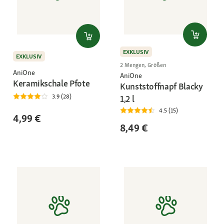
EXKLUSIV
EXKLUSIV
2 Mengen, Größen
AniOne
AniOne
Keramikschale Pfote
Kunststoffnapf Blacky
3.9 (28)
1,2 l
4.5 (15)
4,99 €
8,49 €