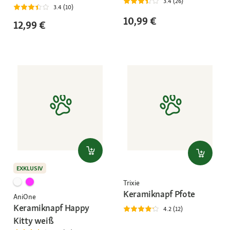
3.4 (26)
3.4 (10)
10,99 €
12,99 €
EXKLUSIV
Trixie
Keramiknapf Pfote
AniOne
Keramiknapf Happy
4.2 (12)
Kitty weiß