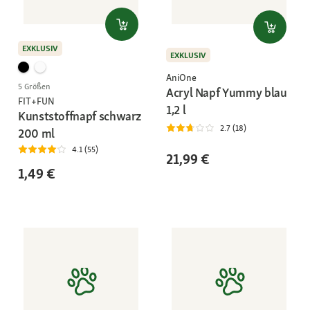
EXKLUSIV
EXKLUSIV
AniOne
5 Größen
Acryl Napf Yummy blau
FIT+FUN
1,2 l
Kunststoffnapf schwarz
2.7 (18)
200 ml
4.1 (55)
21,99 €
1,49 €