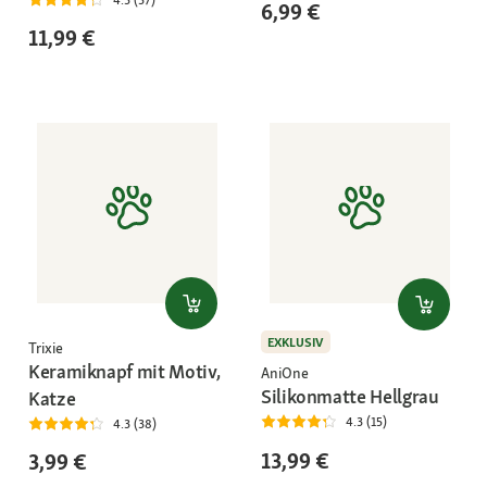
4.3 (37)
6,99 €
11,99 €
EXKLUSIV
Trixie
Keramiknapf mit Motiv,
AniOne
Silikonmatte Hellgrau
Katze
4.3 (15)
4.3 (38)
13,99 €
3,99 €