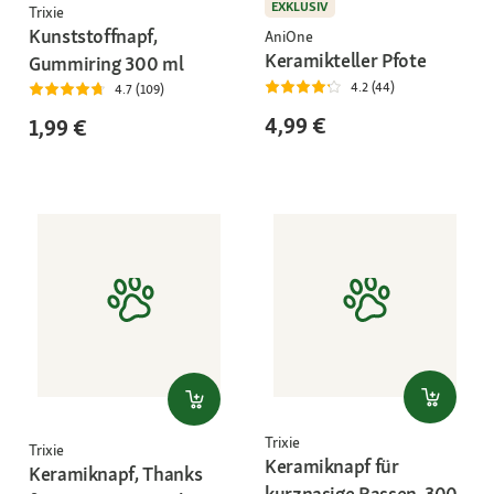
EXKLUSIV
Trixie
Kunststoffnapf,
AniOne
Keramikteller Pfote
Gummiring 300 ml
4.2 (44)
4.7 (109)
4,99 €
1,99 €
Trixie
Trixie
Keramiknapf für
Keramiknapf, Thanks
kurznasige Rassen, 300