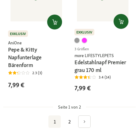
EXKLUSIV
EXKLUSIV
AniOne
Pepe & Kitty
3 Größen
more LIFESTYLEPETS
Napfunterlage
Edelstahlnapf Premier
Bärenform
grau 170 ml
2.3 (3)
3.4 (14)
7,99 €
7,99 €
Seite 1 von 2
1
2