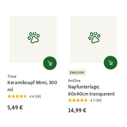
EXKLUSIV
Trixie
AniOne
Keramiknapf Mimi, 300
Napfunterlage;
ml
60x40cm transparent
4.6 (28)
4.7 (30)
5,49 €
14,99 €