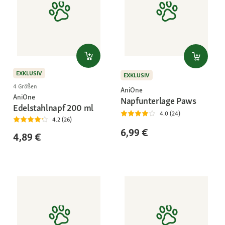
EXKLUSIV
EXKLUSIV
4 Größen
AniOne
AniOne
Napfunterlage Paws
Edelstahlnapf 200 ml
4.0 (24)
4.2 (26)
6,99 €
4,89 €