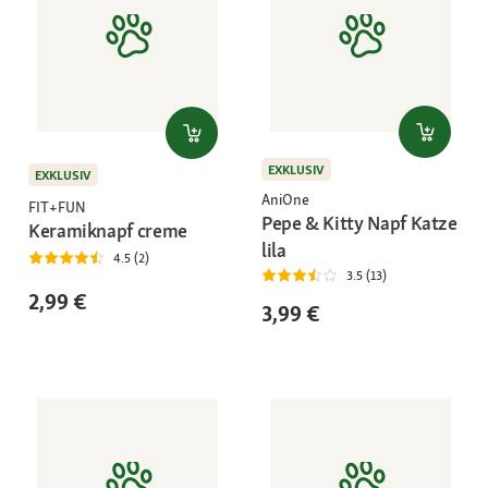
EXKLUSIV
EXKLUSIV
AniOne
FIT+FUN
Pepe & Kitty Napf Katze
Keramiknapf creme
lila
4.5 (2)
3.5 (13)
2,99 €
3,99 €