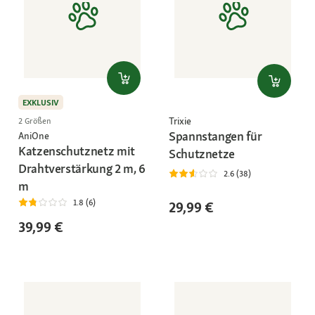
EXKLUSIV
Trixie
2 Größen
Spannstangen für
AniOne
Katzenschutznetz mit
Schutznetze
Drahtverstärkung 2 m, 6
2.6 (38)
m
1.8 (6)
29,99 €
39,99 €