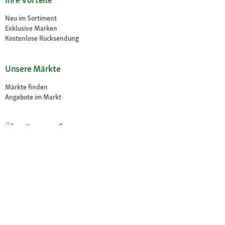
Neu im Sortiment
Exklusive Marken
Kostenlose Rücksendung
Unsere Märkte
Märkte finden
Angebote im Markt
Über Fressnapf
Über uns
Karriere
Compliance
© 2026 Fressnapf Tiernahrungs GmbH