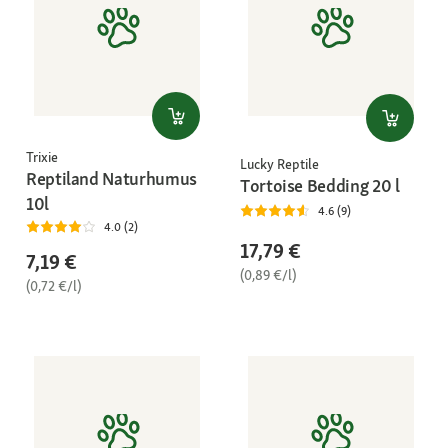
Trixie
Lucky Reptile
Reptiland Naturhumus
Tortoise Bedding 20 l
10l
4.6 (9)
4.0 (2)
17,79 €
7,19 €
(0,89 €/l)
(0,72 €/l)