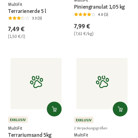
MultiFit
MultiFit
Piniengranulat 1,05 kg
Terrarienerde 5 l
4.0 (1)
3.3 (3)
7,99 €
7,49 €
(7,61 €/kg)
(1,50 €/l)
EXKLUSIV
EXKLUSIV
MultiFit
2 Verpackungsgrößen
Terrariumsand 5kg
MultiFit