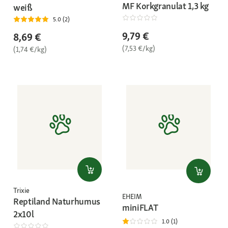
MF Korkgranulat 1,3 kg
weiß
5.0 (2)
9,79 €
8,69 €
(7,53 €/kg)
(1,74 €/kg)
Trixie
EHEIM
Reptiland Naturhumus
miniFLAT
2x10l
1.0 (1)