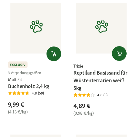
EXKLUSIV
Trixie
Reptiland Basissand für
3 Verpackungsgrößen
MultiFit
Wüstenterrarien weiß
Buchenholz 2,4 kg
5kg
4.8 (59)
4.0 (5)
9,99 €
4,89 €
(4,16 €/kg)
(0,98 €/kg)