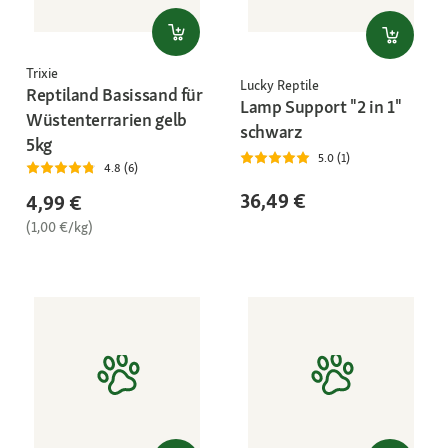
Trixie
Lucky Reptile
Reptiland Basissand für
Lamp Support "2 in 1"
Wüstenterrarien gelb
schwarz
5kg
5.0 (1)
4.8 (6)
36,49 €
4,99 €
(1,00 €/kg)