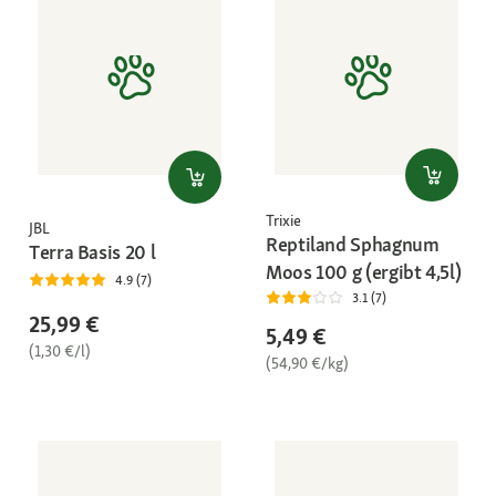
Trixie
JBL
Reptiland Sphagnum
Terra Basis 20 l
Moos 100 g (ergibt 4,5l)
4.9 (7)
3.1 (7)
25,99 €
5,49 €
(1,30 €/l)
(54,90 €/kg)