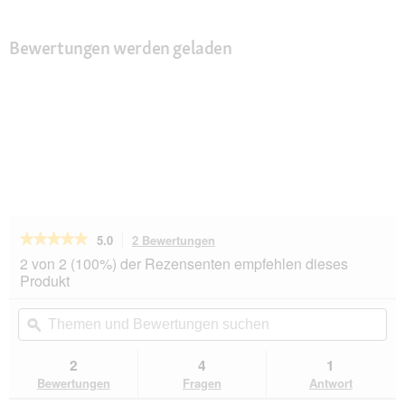
Bewertungen werden geladen
★★★★★
★★★★★
5.0
2 Bewertungen
Mit
dieser
5
2 von 2 (100%) der Rezensenten empfehlen dieses
von
Aktion
Produkt
5
navigierst
Sternen.
du
Themen
Th
Bewertungen
zu
und
ϙ
un
lesen
den
Bewertungen
Be
für
Bewertungen.
MultiFit
suchen
su
2
4
1
Terrariumsand
Bewertungen
Fragen
Antwort
5kg
weiß