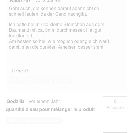
Raul7787
·
vor 3 Jahren
Geht auch, die können darauf aber nicht so
schnell laufen, da der Sand nachgibt.
Ich hatte bei mir so kleine Steinchen aus dem
Baumarkt mit ca. 3mm durchmesser. Hat gut
funktioniert.
Am besten so hell wie möglich oder gleich weiß,
damit man die dunklen Ameisen besser sieht.
Hilfreich?
Ja ·
1
Nein ·
27
Melden
Godzilla
·
vor einem Jahr
0
Antworten
quantité d'eau pour mélanger le produit
Diese Frage beantworten