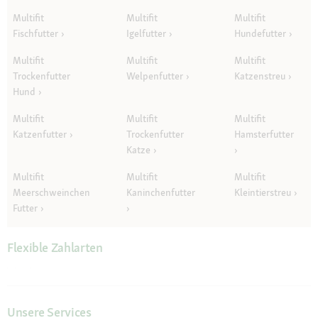
Multifit
Multifit
Multifit
Fischfutter
Igelfutter
Hundefutter
Multifit
Multifit
Multifit
Trockenfutter
Welpenfutter
Katzenstreu
Hund
Multifit
Multifit
Multifit
Katzenfutter
Trockenfutter
Hamsterfutter
Katze
Multifit
Multifit
Multifit
Meerschweinchen
Kaninchenfutter
Kleintierstreu
Futter
Flexible Zahlarten
Unsere Services