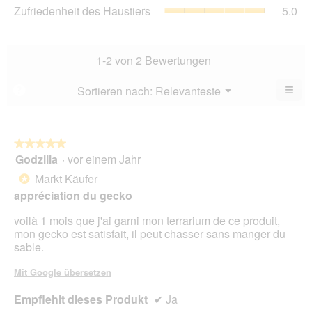
5
Zuf
Zufriedenheit des Haustiers
5.0
5.
Ver
von
des
Dur
5.
Hau
Bew
Dur
5
Bew
1-2 von 2 Bewertungen
von
5
5.
von
≡
Menü
Sortieren nach:
Relevanteste
?
▼
5.
Wen
Sie
auf
die
folg
★★★★★
★★★★★
Scha
Godzilla
·
vor einem Jahr
5
klic
von
wird
Markt Käufer
*
der
5
unte
appréciation du gecko
Sternen.
aufg
Inhal
voilà 1 mois que j'ai garni mon terrarium de ce produit,
aktua
mon gecko est satisfait, il peut chasser sans manger du
sable.
Mit Google übersetzen
Empfiehlt dieses Produkt
✔
Ja