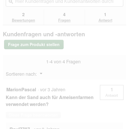
navigierst
Kundenfragen
ϙ
Kun
Sternen.
du
und
un
Bewertungen
zu
Kundenantworten
Kun
2
4
1
lesen
den
durchsuchen
du
für
Bewertungen
Fragen
Antwort
Bewertungen.
MultiFit
Terrariumsand
Kundenfragen und -antworten
5kg
weiß
Frage zum Produkt stellen
1-4 von 4 Fragen
Menü
Sortieren nach:
▼
MarionPascal
·
vor 3 Jahren
1
Antwort
Kann der Sand auch für Ameisenfarmen
verwendet werden?
Diese Frage beantworten