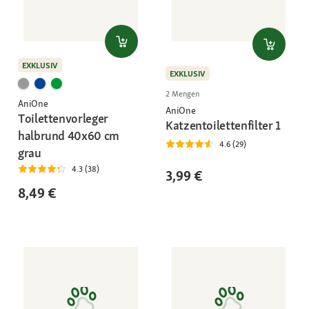
EXKLUSIV
EXKLUSIV
2 Mengen
AniOne
AniOne
Toilettenvorleger
Katzentoilettenfilter 1
halbrund 40x60 cm
4.6 (29)
grau
4.3 (38)
3,99 €
8,49 €