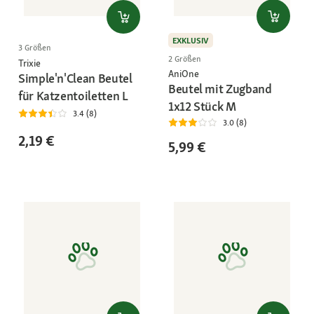
EXKLUSIV
3 Größen
2 Größen
Trixie
AniOne
Simple'n'Clean Beutel
Beutel mit Zugband
für Katzentoiletten L
1x12 Stück M
3.4 (8)
3.0 (8)
2,19 €
5,99 €