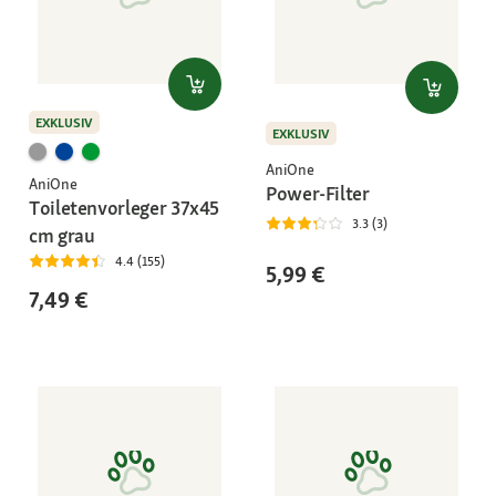
EXKLUSIV
EXKLUSIV
AniOne
AniOne
Power-Filter
Toiletenvorleger 37x45
3.3 (3)
cm grau
4.4 (155)
5,99 €
7,49 €