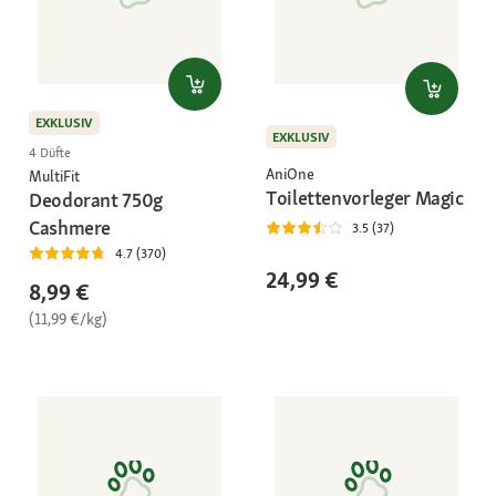
EXKLUSIV
EXKLUSIV
4 Düfte
AniOne
MultiFit
Toilettenvorleger Magic
Deodorant 750g
Cashmere
3.5 (37)
4.7 (370)
24,99 €
8,99 €
(11,99 €/kg)