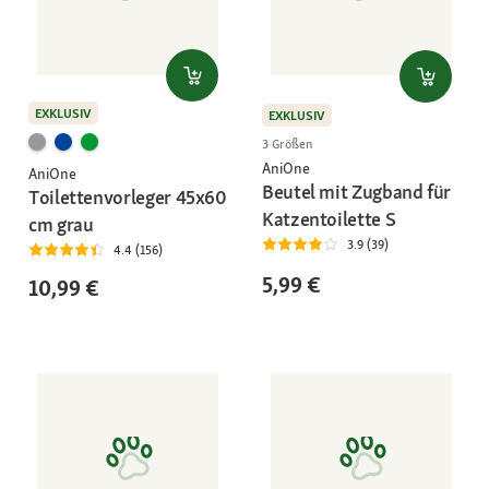
EXKLUSIV
EXKLUSIV
3 Größen
AniOne
AniOne
Beutel mit Zugband für
Toilettenvorleger 45x60
Katzentoilette S
cm grau
3.9 (39)
4.4 (156)
5,99 €
10,99 €