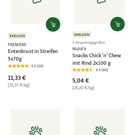
EXKLUSIV
EXKLUSIV
2 Verpackungsgrößen
PREMIERE
MultiFit
Entenbrust in Streifen
Snacks Chick 'n' Chew
5x70g
mit Rind 2x100 g
5.0 (20)
4.5 (60)
11,33 €
5,04 €
(32,37 €/kg)
(25,20 €/kg)