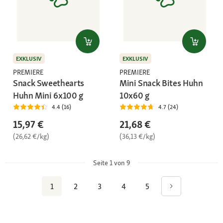
EXKLUSIV
EXKLUSIV
PREMIERE
PREMIERE
Snack Sweethearts
Mini Snack Bites Huhn
Huhn Mini 6x100 g
10x60 g
4.4 (16)
4.7 (24)
15,97 €
21,68 €
(26,62 €/kg)
(36,13 €/kg)
Seite 1 von 9
1
2
3
4
5