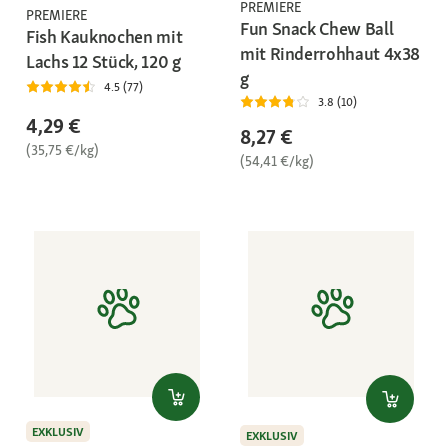
PREMIERE
PREMIERE
Fun Snack Chew Ball
Fish Kauknochen mit
mit Rinderrohhaut 4x38
Lachs 12 Stück, 120 g
g
4.5 (77)
3.8 (10)
4,29 €
8,27 €
(35,75 €/kg)
(54,41 €/kg)
EXKLUSIV
EXKLUSIV