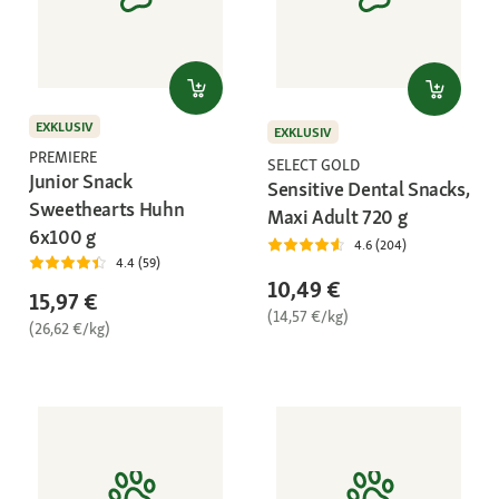
EXKLUSIV
EXKLUSIV
PREMIERE
SELECT GOLD
Junior Snack
Sensitive Dental Snacks,
Sweethearts Huhn
Maxi Adult 720 g
6x100 g
4.6 (204)
4.4 (59)
10,49 €
15,97 €
(14,57 €/kg)
(26,62 €/kg)