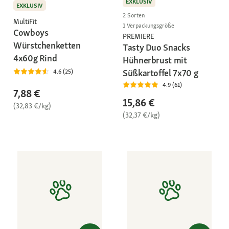
EXKLUSIV
EXKLUSIV
2 Sorten
MultiFit
1 Verpackungsgröße
Cowboys
PREMIERE
Würstchenketten
Tasty Duo Snacks
4x60g Rind
Hühnerbrust mit
Süßkartoffel 7x70 g
4.6 (25)
4.9 (61)
7,88 €
15,86 €
(32,83 €/kg)
(32,37 €/kg)