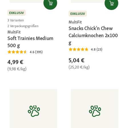
EXKLUSIV
EXKLUSIV
3 Varianten
MultiFit
2 Verpackungsgrößen
Snacks Chick'n Chew
MultiFit
Calciumknochen 2x100
Soft Trainies Medium
g
500 g
4.8 (23)
4.6 (395)
5,04 €
4,99 €
(25,20 €/kg)
(9,98 €/kg)