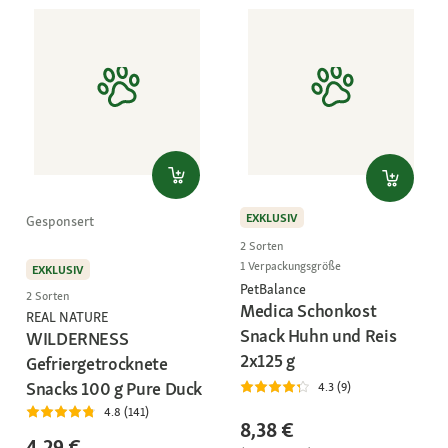
EXKLUSIV
Gesponsert
2 Sorten
1 Verpackungsgröße
EXKLUSIV
PetBalance
2 Sorten
Medica Schonkost
REAL NATURE
Snack Huhn und Reis
WILDERNESS
2x125 g
Gefriergetrocknete
Snacks 100 g Pure Duck
4.3 (9)
4.8 (141)
8,38 €
4,29 €