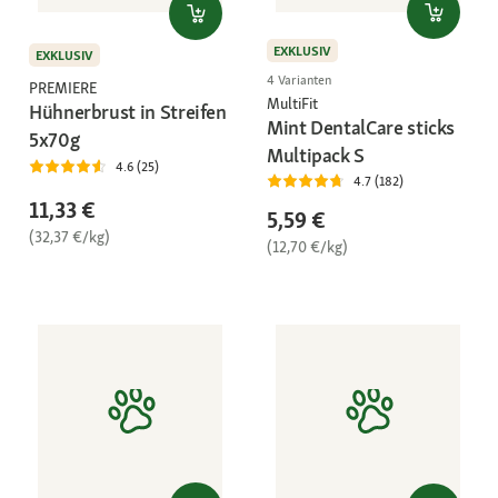
EXKLUSIV
EXKLUSIV
4 Varianten
PREMIERE
MultiFit
Hühnerbrust in Streifen
Mint DentalCare sticks
5x70g
Multipack S
4.6 (25)
4.7 (182)
11,33 €
5,59 €
(32,37 €/kg)
(12,70 €/kg)