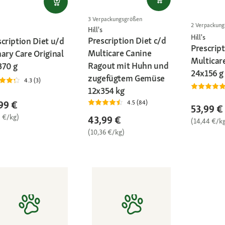
3 Verpackungsgrößen
2 Verpackun
Hill's
Hill's
Prescription Diet c/d
cription Diet u/d
Prescript
Multicare Canine
ary Care Original
Multicar
Ragout mit Huhn und
370 g
24x156 g
zugefügtem Gemüse
4.3 (3)
12x354 kg
99 €
4.5 (84)
53,99 €
8 €/kg)
43,99 €
(14,44 €/k
(10,36 €/kg)