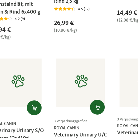
Rind 2,5 kg
nsteindiät, mit
4.5 (12)
n & Rind 6x400 g
14,49 €
4.2 (9)
(12,08 €/kg
26,99 €
94 €
(10,80 €/kg)
 €/kg)
3 Verpackun
3 Verpackungsgrößen
AL CANIN
ROYAL CAN
ROYAL CANIN
erinary Urinary S/O
Veterina
Veterinary Urinary U/C
sse 12x410g