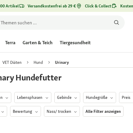
00 Artikel
Versandkostenfrei ab 29 €
Click & Collect
Kosten
Terra
Garten & Teich
Tiergesundheit
VET Diäten
Hund
Urinary
nary Hundefutter
en
Lebensphasen
Gebinde
Hundegröße
Preis
Bewertung
Nass/ trocken
Alle Filter anzeigen