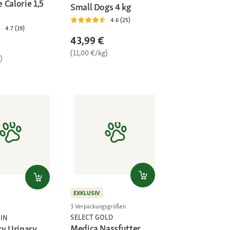
 Calorie 1,5
Small Dogs 4 kg
4.6 (25)
4.7 (19)
43,99 €
(11,00 €/kg)
)
EXKLUSIV
3 Verpackungsgrößen
SELECT GOLD
IN
Medica Nassfutter
ry Urinary