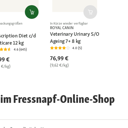
In Kürze wieder verfügbar
packungsgrößen
ROYAL CANIN
Veterinary Urinary S/O
cription Diet c/d
Ageing 7+ 8 kg
ticare 12 kg
4.0 (5)
4.6 (645)
76,99 €
99 €
(9,62 €/kg)
8 €/kg)
 im Fressnapf-Online-Shop