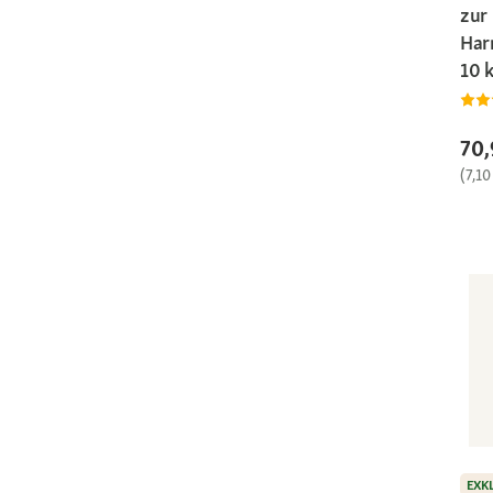
zur
Har
10 
70,
(7,10
EXK