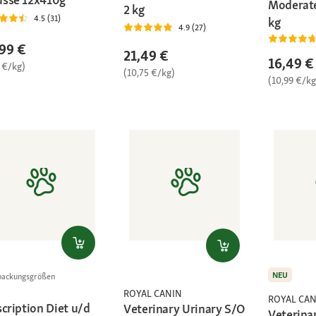
Moderate
2 kg
4.5 (31)
kg
4.9 (27)
99 €
21,49 €
16,49 €
 €/kg)
(10,75 €/kg)
(10,99 €/kg
NEU
packungsgrößen
ROYAL CANIN
ROYAL CAN
cription Diet u/d
Veterinary Urinary S/O
Veterina