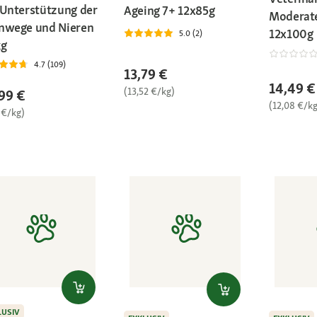
 Unterstützung der
Ageing 7+ 12x85g
Moderate
nwege und Nieren
12x100g
5.0 (2)
kg
4.7 (109)
13,79 €
14,49 €
(13,52 €/kg)
99 €
(12,08 €/kg
 €/kg)
LUSIV