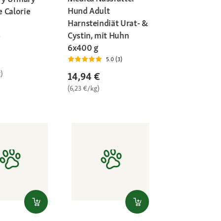
Hund Adult
 Calorie
Harnsteindiät Urat- &
Cystin, mit Huhn
6x400 g
5.0 (3)
)
14,94 €
(6,23 €/kg)