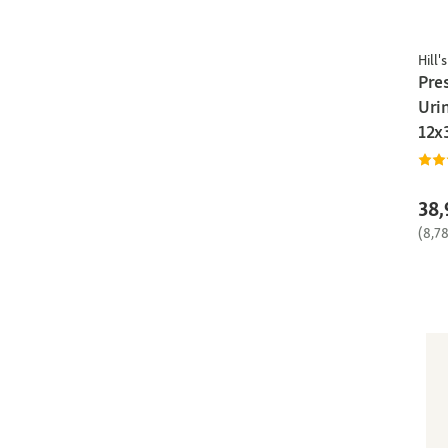
Hill's
Pres
Urin
12x
38,
(8,7