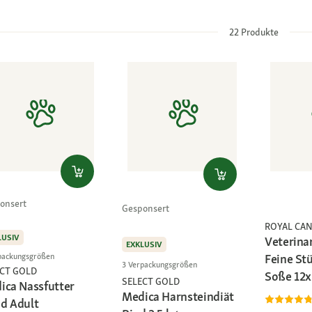
22
Produkte
onsert
Gesponsert
ROYAL CAN
LUSIV
Veterina
EXKLUSIV
packungsgrößen
Feine St
3 Verpackungsgrößen
ECT GOLD
Soße 12
SELECT GOLD
ica Nassfutter
Medica Harnsteindiät
d Adult