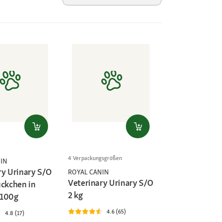
4 Verpackungsgrößen
IN
ry Urinary S/O
ROYAL CANIN
Veterinary Urinary S/O
ückchen in
2 kg
x100g
4.6 (65)
4.8 (17)