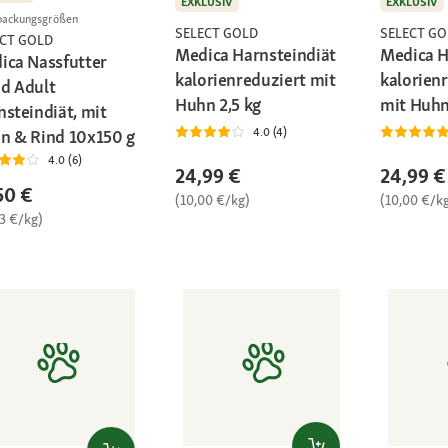
EXKLUSIV
EXKLUSIV
packungsgrößen
SELECT GOLD
SELECT GO
ECT GOLD
Medica Harnsteindiät
Medica H
ica Nassfutter
kalorienreduziert mit
kalorien
d Adult
Huhn 2,5 kg
mit Huhn
nsteindiät, mit
4.0 (4)
n & Rind 10x150 g
4.0 (6)
24,99 €
24,99 €
50 €
(10,00 €/kg)
(10,00 €/k
33 €/kg)