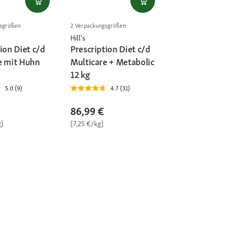
gsgrößen
2 Verpackungsgrößen
Hill's
ion Diet c/d
Prescription Diet c/d
e mit Huhn
Multicare + Metabolic
12 kg
5.0 (9)
4.7 (31)
86,99 €
g)
(7,25 €/kg)