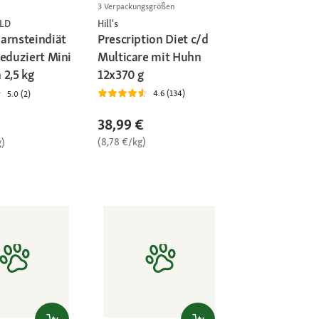
3 Verpackungsgrößen
Hill's
LD
Prescription Diet c/d
arnsteindiät
Multicare mit Huhn
reduziert Mini
12x370 g
 2,5 kg
4.6 (134)
5.0 (2)
38,99 €
(8,78 €/kg)
g)