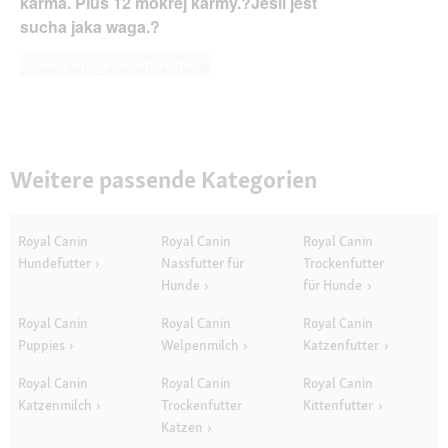
karma. Plus 12 mokrej karmy.?Jeśli jest
sucha jaka waga.?
Diese Frage beantworten
Weitere passende Kategorien
Royal Canin
Royal Canin
Royal Canin
Hundefutter
Nassfutter für
Trockenfutter
Hunde
für Hunde
Royal Canin
Royal Canin
Royal Canin
Puppies
Welpenmilch
Katzenfutter
Royal Canin
Royal Canin
Royal Canin
Katzenmilch
Trockenfutter
Kittenfutter
Katzen