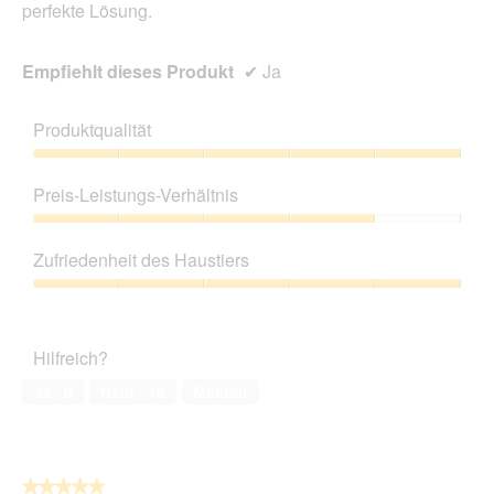
perfekte Lösung.
Empfiehlt dieses Produkt
✔
Ja
Produktqualität
Produktqualität,
5
Preis-Leistungs-Verhältnis
von
5
Preis-
Leistungs-
Zufriedenheit des Haustiers
Verhältnis,
4
Zufriedenheit
von
des
5
Haustiers,
Hilfreich?
5
von
Ja ·
0
Nein ·
10
Melden
5
★★★★★
★★★★★