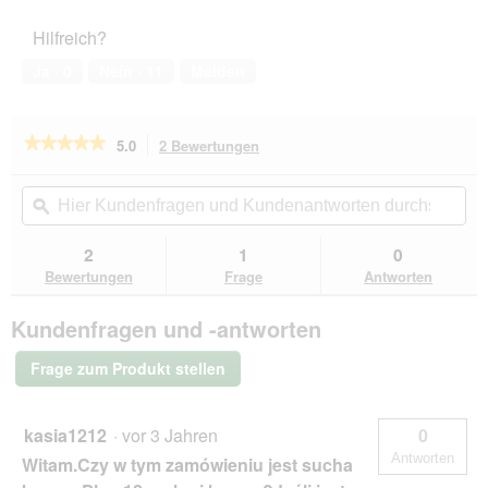
5
Haustiers,
Hilfreich?
5
von
Ja ·
0
Nein ·
11
Melden
5
★★★★★
★★★★★
5.0
2 Bewertungen
Mit
dieser
5
von
Aktion
Hier
Hie
5
navigierst
Kundenfragen
ϙ
Kun
Sternen.
du
und
un
Bewertungen
zu
Kundenantworten
Kun
2
1
0
lesen
den
durchsuchen
du
für
Bewertungen
Frage
Antworten
Bewertungen.
ROYAL
CANIN
Kundenfragen und -antworten
Veterinary
Urinary
S/O
Frage zum Produkt stellen
Ageing
7+
12x85g
kasia1212
·
vor 3 Jahren
0
Antworten
Witam.Czy w tym zamówieniu jest sucha