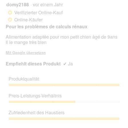
domy2188
·
vor einem Jahr
5
von
Verifizierter Online-Kauf
*
5
Online-Käufer
*
Sternen.
Pour les problèmes de calculs rénaux
Alimentation adaptée pour mon petit chien âgé de 9ans
Il le mange très bien
Mit Google übersetzen
Empfiehlt dieses Produkt
✔
Ja
Produktqualität
Produktqualität,
5
Preis-Leistungs-Verhältnis
von
5
Preis-
Leistungs-
Zufriedenheit des Haustiers
Verhältnis,
3
Zufriedenheit
von
des