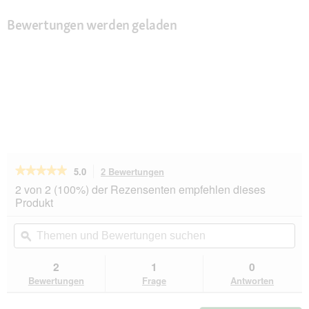
Bewertungen werden geladen
★★★★★
★★★★★
5.0
2 Bewertungen
Mit
dieser
5
2 von 2 (100%) der Rezensenten empfehlen dieses
von
Aktion
Produkt
5
navigierst
Sternen.
du
Themen
Th
Bewertungen
zu
und
ϙ
un
lesen
den
Bewertungen
Be
für
Bewertungen.
ROYAL
suchen
su
2
1
0
CANIN
Bewertungen
Frage
Antworten
Veterinary
Urinary
S/O