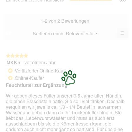
von
des
Dur
5.
Hau
Bew
Dur
3.5
Bew
1-2 von 2 Bewertungen
von
5
5.
von
≡
Menü
Sortieren nach:
Relevanteste
?
▼
5.
Wen
Sie
auf
die
folg
★★★★★
★★★★★
Scha
MKKn
·
vor einem Jahr
5
klic
von
wird
Verifizierter Online-Kauf
*
der
5
unte
Online-Käufer
*
Sternen.
aufg
Feuchtfutter zur Ergänzung
Inhal
aktua
Wir geben dieses Futter unserer 9,5 Jahre alten Hündin,
die einen Blasenstein hatte. Sie soll viel trinken. Deshalb
verquirlen wir jeweils ca. 1/3 - 1/4 Beutel in lauwarmem
Wasser und geben dann da ihr Trockenfutter hinein. Sie
liebt das „Leberwurstwasser“ und muss es auch erst
ausschlabbern bis sie die Körner fressen kann, die
dadurch auch nicht mehr ganz so hart sind. Für uns eine