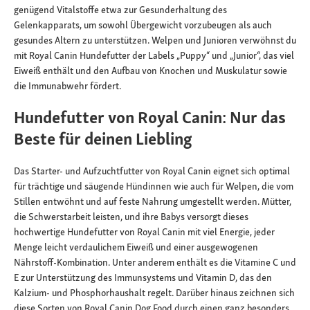
genügend Vitalstoffe etwa zur Gesunderhaltung des
Gelenkapparats, um sowohl Übergewicht vorzubeugen als auch
gesundes Altern zu unterstützen. Welpen und Junioren verwöhnst du
mit Royal Canin Hundefutter der Labels „Puppy“ und „Junior“, das viel
Eiweiß enthält und den Aufbau von Knochen und Muskulatur sowie
die Immunabwehr fördert.
Hundefutter von Royal Canin: Nur das
Beste für deinen Liebling
Das Starter- und Aufzuchtfutter von Royal Canin eignet sich optimal
für trächtige und säugende Hündinnen wie auch für Welpen, die vom
Stillen entwöhnt und auf feste Nahrung umgestellt werden. Mütter,
die Schwerstarbeit leisten, und ihre Babys versorgt dieses
hochwertige Hundefutter von Royal Canin mit viel Energie, jeder
Menge leicht verdaulichem Eiweiß und einer ausgewogenen
Nährstoff-Kombination. Unter anderem enthält es die Vitamine C und
E zur Unterstützung des Immunsystems und Vitamin D, das den
Kalzium- und Phosphorhaushalt regelt. Darüber hinaus zeichnen sich
diese Sorten von Royal Canin Dog Food durch einen ganz besonders