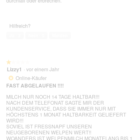
durchfall oder erbrechen.
e
e
i
Sternen.
l
n
n
d
k
m
g
i
o
e
Hilfreich?
n
d
ö
d
a
Ja ·
2
Nein ·
0
Melden
f
e
l
f
r
e
n
d
s
e
i
D
t
e
i
★★★★★
★★★★★
.
l
a
Lizzy1
·
vor einem Jahr
1
e
l
von
Online-Käufer
*
i
o
5
FAST ABGELAUFEN !!!!
d
g
Sternen.
e
f
MILCH NUR NOCH 14 TAGE HALTBAR!!!
r
e
NACH DEM TELEFONAT SAGTE MIR DER
o
l
KUNDENSERVICE, DASS SIE IMMER NUR MIT
h
d
HÖCHSTENS 1 MONAT HALTBARKEIT GELIEFERT
n
g
WIRD!!!
e
e
SOVIEL IST FRESSNAPF UNSEREN
I
ö
NEUGEBORENEN WELPEN WERT!!
h
f
WOANDERS IST WELPENMILCH MONATELANG BIS 1
r
f