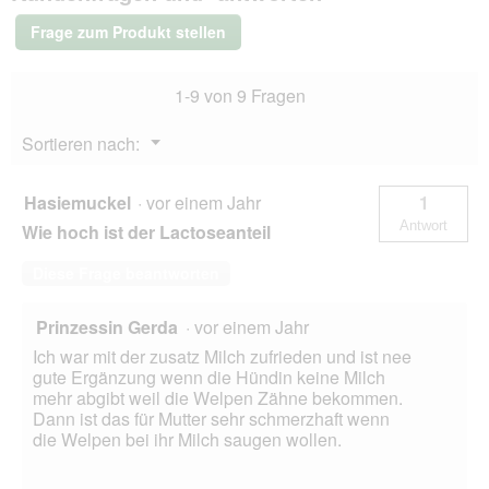
k
Milk
I
Michpluver
Frage zum Produkt stellen
h
400
g
r
e
1-9 von 9 Fragen
r
N
Menü
Sortieren nach:
a
▼
h
r
Hasiemuckel
·
vor einem Jahr
1
u
Antwort
n
Wie hoch ist der Lactoseanteil
g
.
Diese Frage beantworten
Prinzessin Gerda
·
vor einem Jahr
Ich war mit der zusatz Milch zufrieden und ist nee
gute Ergänzung wenn die Hündin keine Milch
mehr abgibt weil die Welpen Zähne bekommen.
Dann ist das für Mutter sehr schmerzhaft wenn
die Welpen bei ihr Milch saugen wollen.