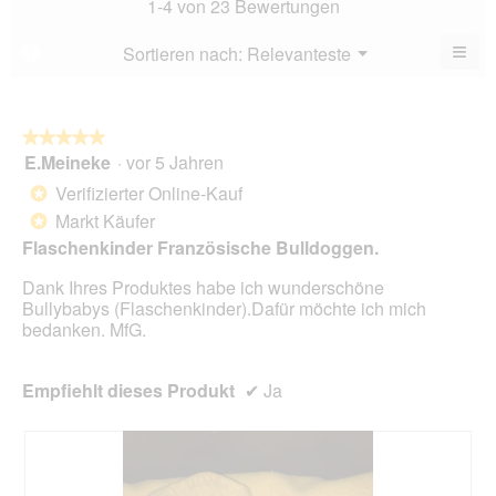
1-4 von 23 Bewertungen
von
3.7
5.
von
≡
Menü
Sortieren nach:
Relevanteste
?
▼
5.
Wen
Sie
auf
die
folg
★★★★★
★★★★★
Scha
E.Meineke
·
vor 5 Jahren
5
klic
von
wird
Verifizierter Online-Kauf
*
der
5
unte
Markt Käufer
*
Sternen.
aufg
Flaschenkinder Französische Bulldoggen.
Inhal
aktua
Dank Ihres Produktes habe ich wunderschöne
Bullybabys (Flaschenkinder).Dafür möchte ich mich
bedanken. MfG.
Empfiehlt dieses Produkt
✔
Ja