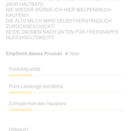
JAHR HALTBAR!!
e
n
NIE WIEDER WÜRDE ICH HIER WELPENMILCH
M
e
KAUFEN!!!
a
t
DIE ALTE MILCH WIRD SELBSTVERSTÄNDLICH
m
.
ZURÜCKGESCHICKT!
a
BEIDE DAUMEN NACH UNTEN FÜR FRESSNAPFS
(
GLEICHGÜLTIGKEIT!!!
d
i
e
Empfiehlt dieses Produkt
✘
Nein
b
e
i
Produktqualität
d
e
Produktqualität,
r
1
Preis-Leistungs-Verhältnis
G
von
e
5
Preis-
b
Leistungs-
Zufriedenheit des Haustiers
u
Verhältnis,
r
1
Zufriedenheit
t
von
des
g
5
Haustiers,
e
Hilfreich?
1