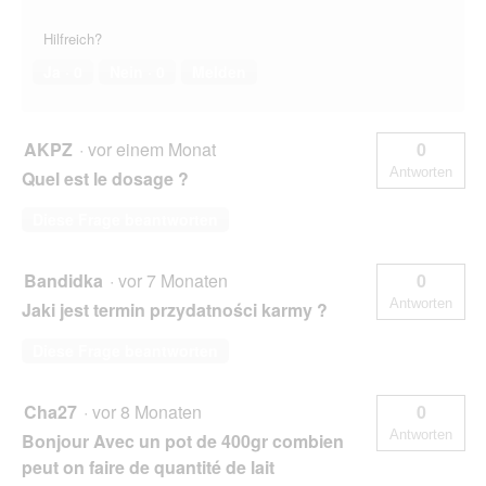
Hilfreich?
Ja ·
0
Nein ·
0
Melden
AKPZ
·
vor einem Monat
0
Antworten
Quel est le dosage ?
Diese Frage beantworten
Bandidka
·
vor 7 Monaten
0
Antworten
Jaki jest termin przydatności karmy ?
Diese Frage beantworten
Cha27
·
vor 8 Monaten
0
Antworten
Bonjour Avec un pot de 400gr combien
peut on faire de quantité de lait