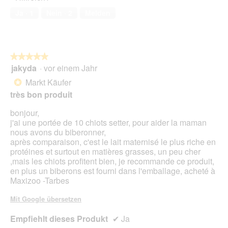
s
von
t
Ja ·
1
Nein ·
2
Melden
5
o
r
b
e
★★★★★
★★★★★
n
jakyda
·
vor einem Jahr
5
i
von
s
Markt Käufer
*
5
t
très bon produit
Sternen.
)
W
bonjour,
u
j'ai une portée de 10 chiots setter, pour aider la maman
n
nous avons du biberonner,
d
après comparaison, c'est le lait maternisé le plus riche en
e
protéines et surtout en matières grasses, un peu cher
r
,mais les chiots profitent bien, je recommande ce produit,
b
en plus un biberons est fourni dans l'emballage, acheté à
a
Maxizoo -Tarbes
r
m
Mit Google übersetzen
i
t
Empfiehlt dieses Produkt
✔
Ja
d