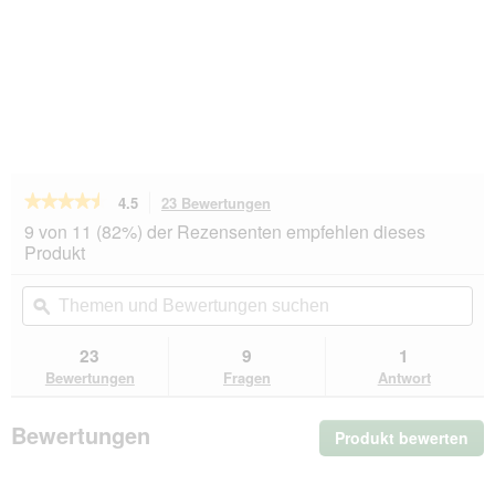
★★★★★
★★★★★
4.5
23 Bewertungen
Mit
dieser
4.5
9 von 11 (82%) der Rezensenten empfehlen dieses
von
Aktion
Produkt
5
navigierst
Sternen.
du
Themen
Th
Bewertungen
zu
und
ϙ
un
lesen
den
Bewertungen
Be
für
Bewertungen.
ROYAL
suchen
su
23
9
1
CANIN
Bewertungen
Fragen
Antwort
Babydog
Milk
Michpluver
Bewertungen
Produkt bewerten
.
400
g
Mit
die