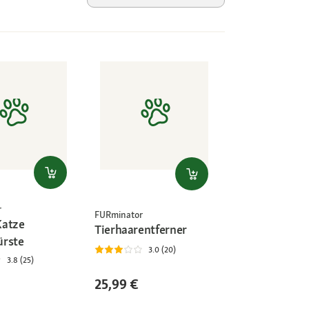
r
FURminator
Katze
Tierhaarentferner
ürste
3.0 (20)
3.8 (25)
25,99 €