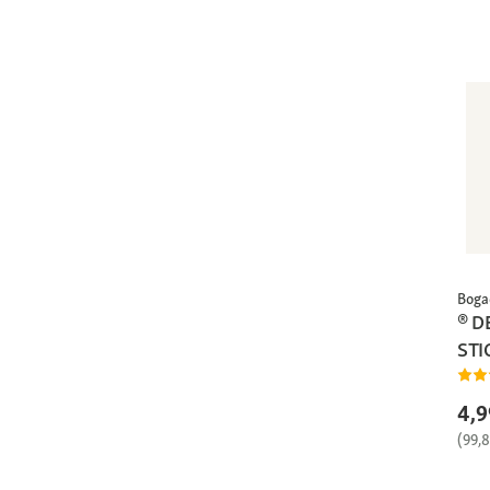
Boga
® D
STI
4,9
(99,