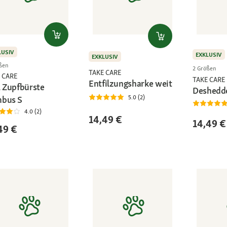
LUSIV
EXKLUSIV
EXKLUSIV
ßen
2 Größen
TAKE CARE
 CARE
TAKE CARE
Entfilzungsharke weit
1 Zupfbürste
Deshedd
5.0 (2)
bus S
4.0 (2)
14,49 €
14,49 €
49 €