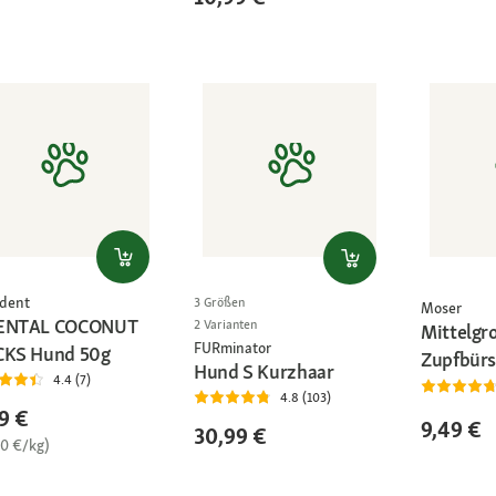
dent
3 Größen
Moser
ENTAL COCONUT
2 Varianten
Mittelgr
FURminator
CKS Hund 50g
Zupfbürs
Hund S Kurzhaar
4.4 (7)
4.8 (103)
9 €
9,49 €
30,99 €
80 €/kg)