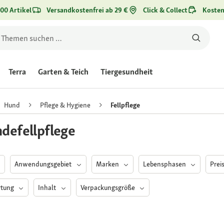
00 Artikel
Versandkostenfrei ab 29 €
Click & Collect
Kosten
Terra
Garten & Teich
Tiergesundheit
Hund
Pflege & Hygiene
Fellpflege
defellpflege
Anwendungsgebiet
Marken
Lebensphasen
Prei
rtung
Inhalt
Verpackungsgröße