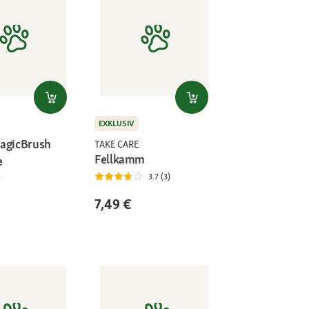
EXKLUSIV
agicBrush
TAKE CARE
Fellkamm
e
3.7 (3)
7,49 €