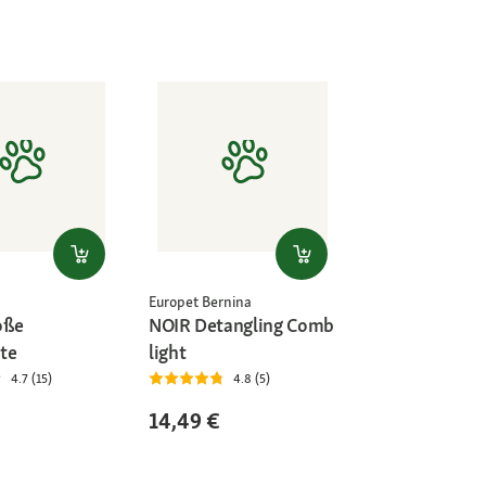
Europet Bernina
oße
NOIR Detangling Comb
te
light
4.7 (15)
4.8 (5)
14,49 €