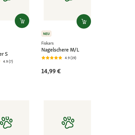
NEU
Fiskars
Nagelschere M/L
er S
4.9 (19)
4.9 (7)
14,99 €