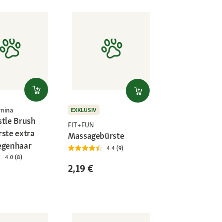
rnina
EXKLUSIV
stle Brush
FIT+FUN
rste extra
Massagebürste
egenhaar
4.4 (9)
4.0 (8)
2,19 €