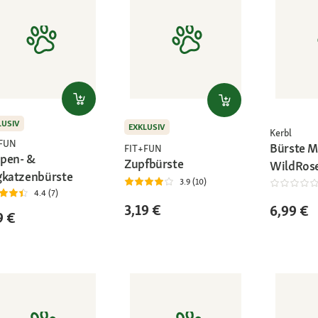
LUSIV
EXKLUSIV
Kerbl
+FUN
Bürste M
FIT+FUN
pen- &
Zupfbürste
WildRos
gkatzenbürste
3.9 (10)
4.4 (7)
3,19 €
6,99 €
9 €