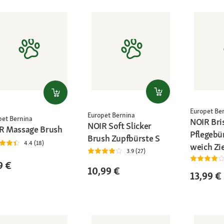
Europet Be
Europet Bernina
pet Bernina
NOIR Bri
NOIR Soft Slicker
R Massage Brush
Pflegebü
Brush Zupfbürste S
4.4 (18)
weich Zi
3.9 (27)
9 €
10,99 €
13,99 €