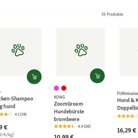
35
Produkte
e
FURminato
KONG
cken-Shampoo
Hund & 
ZoomGroom
g hund
Doppelb
Hundebürste
4.1 (29)
brombeere
9 €
4.4 (28)
16,29 €
90 €/kg)
10,99 €