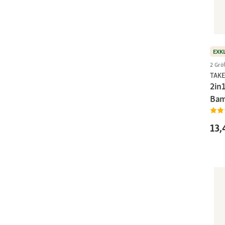
EXK
2 Grö
TAKE
2in
Bam
13,