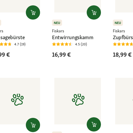
NEU
NEU
rs
Fiskars
Fiskars
sagebürste
Entwirrungskamm
Zupfbürs
4.7 (19)
4.5 (20)
99 €
16,99 €
18,99 €