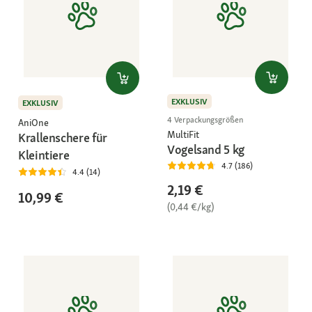
EXKLUSIV
EXKLUSIV
4 Verpackungsgrößen
AniOne
MultiFit
Krallenschere für
Vogelsand 5 kg
Kleintiere
4.7 (186)
4.4 (14)
2,19 €
10,99 €
(0,44 €/kg)