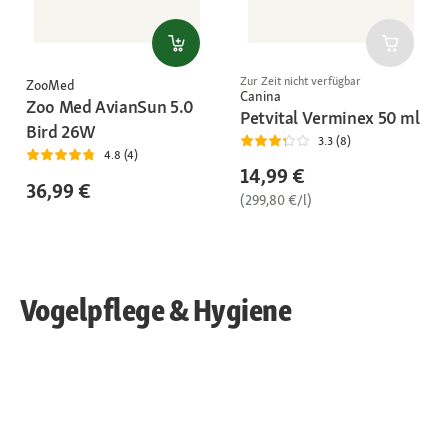
Zur Zeit nicht verfügbar
ZooMed
Canina
Zoo Med AvianSun 5.0
Petvital Verminex 50 ml
Bird 26W
3.3 (8)
4.8 (4)
14,99 €
36,99 €
(299,80 €/l)
Vogelpflege & Hygiene