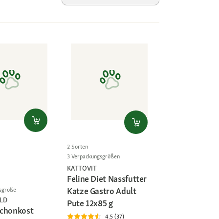
2 Sorten
3 Verpackungsgrößen
KATTOVIT
Feline Diet Nassfutter
Katze Gastro Adult
sgröße
LD
Pute 12x85 g
Schonkost
4.5 (37)