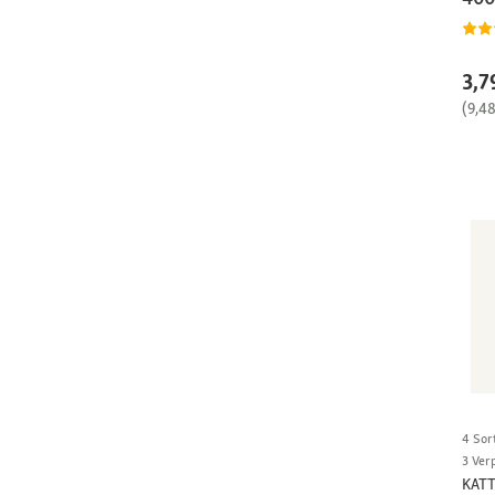
3,7
(9,4
4 Sor
3 Ver
KAT