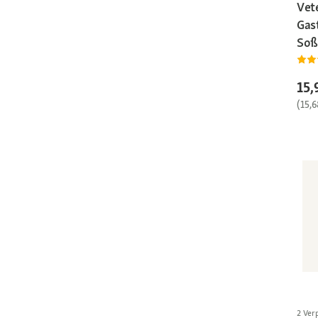
Vet
Gast
Soß
15,
(15,
2 Ver