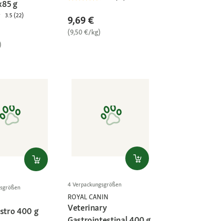
x85 g
3.5 (22)
9,69 €
(9,50 €/kg)
)
4 Verpackungsgrößen
gsgrößen
ROYAL CANIN
Veterinary
astro 400 g
Gastrointestinal 400 g