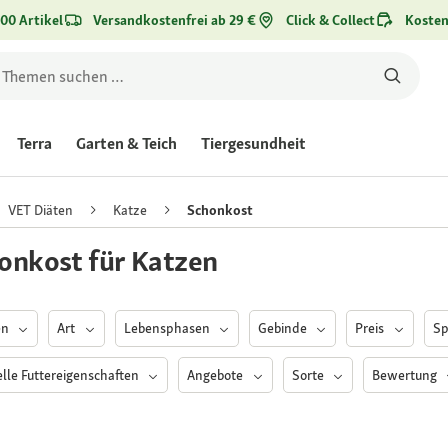
00 Artikel
Versandkostenfrei ab 29 €
Click & Collect
Kosten
Terra
Garten & Teich
Tiergesundheit
VET Diäten
Katze
Schonkost
onkost für Katzen
en
Art
Lebensphasen
Gebinde
Preis
Sp
elle Futtereigenschaften
Angebote
Sorte
Bewertung