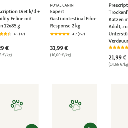
Prescript
ROYAL CANIN
cription Diet k/d +
Expert
Trockenf
lity Feline mit
Gastrointestinal Fibre
Katzen m
n 12x85 g
Response 2 kg
Adult, zu
Unterstü
4.5 (37)
4.7 (157)
Verdauun
29 €
31,99 €
5 €/kg)
(16,00 €/kg)
21,99 €
(14,66 €/kg