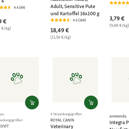
Adult, Sensitive Pute
4.6 (69)
und Kartoffel 16x100 g
3,79 €
9 €
4.6 (188)
(9,48 €/kg)
8 €/kg)
18,49 €
(11,56 €/kg)
4 Verpackungsgrößen
ten
animonda
ROYAL CANIN
packungsgrößen
Integra P
Veterinary
TOVIT