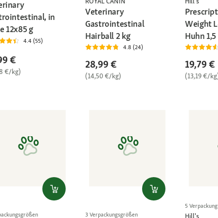
ROYAL CANIN
Hill's
erinary
Veterinary
Prescript
rointestinal, in
Gastrointestinal
Weight L
e 12x85 g
Hairball 2 kg
Huhn 1,5
4.4 (55)
4.8 (24)
99 €
28,99 €
19,79 €
68 €/kg)
(14,50 €/kg)
(13,19 €/kg
5 Verpackun
packungsgrößen
3 Verpackungsgrößen
Hill's