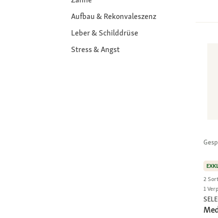
Aufbau & Rekonvaleszenz
Leber & Schilddrüse
Stress & Angst
Gesp
EXK
2 Sor
1 Ver
SEL
Med