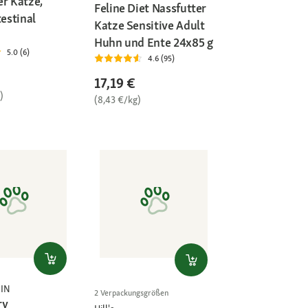
er Katze,
Feline Diet Nassfutter
testinal
Katze Sensitive Adult
Huhn und Ente 24x85 g
5.0 (6)
4.6 (95)
17,19 €
)
(8,43 €/kg)
IN
2 Verpackungsgrößen
ry