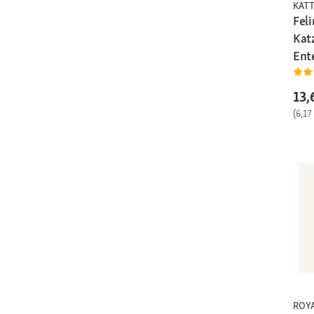
KAT
Feli
Kat
Ent
13,
(6,17
ROY