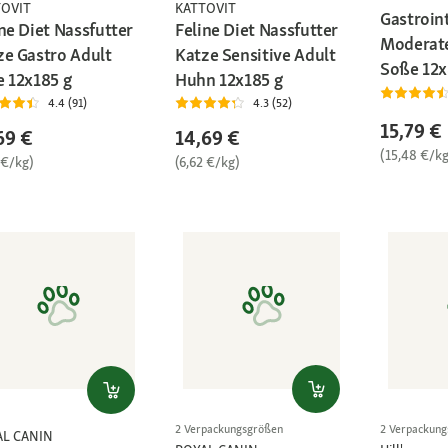
TOVIT
KATTOVIT
Gastroin
ne Diet Nassfutter
Feline Diet Nassfutter
Moderate 
ze Gastro Adult
Katze Sensitive Adult
Soße 12
e 12x185 g
Huhn 12x185 g
4.4 (91)
4.3 (52)
15,79 €
69 €
14,69 €
(15,48 €/kg
 €/kg)
(6,62 €/kg)
2 Verpackungsgrößen
2 Verpackun
AL CANIN