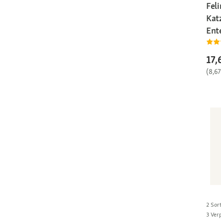
Feli
Kat
Ent
17,
(8,6
2 Sor
3 Ver