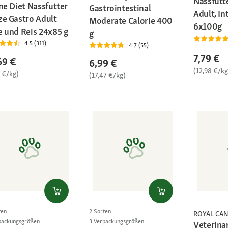
Nassfutt
ne Diet Nassfutter
Gastrointestinal
Adult, In
ze Gastro Adult
Moderate Calorie 400
6x100g
e und Reis 24x85 g
g
4.5 (311)
4.7 (55)
7,79 €
69 €
6,99 €
(12,98 €/kg
7 €/kg)
(17,47 €/kg)
ten
2 Sorten
ROYAL CAN
packungsgrößen
3 Verpackungsgrößen
Veterina