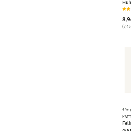
Huh
8,9
(7,45
4 Ver
KAT
Feli
400