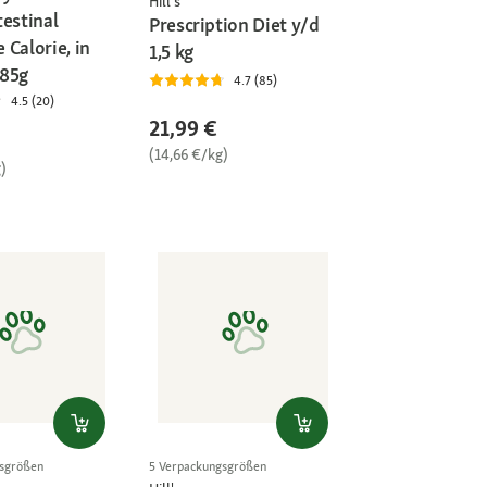
Hill's
testinal
Prescription Diet y/d
Calorie, in
1,5 kg
x85g
4.7 (85)
4.5 (20)
21,99 €
(14,66 €/kg)
)
gsgrößen
5 Verpackungsgrößen