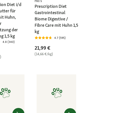
Hill's
ion Diet i/d
Prescription Diet
utter für
Gastrointestinal
it Huhn,
Biome Digestive /
r
Fibre Care mit Huhn 1,5
tzung der
kg
g 1,5 kg
4.7 (595)
4.8 (340)
21,99 €
(14,66 €/kg)
)