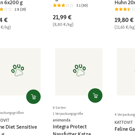
n 6x200 g
Huhn 20
3.1 (30)
2.8 (19)
21,99 €
4 €
19,80 €
(8,80 €/kg)
 €/kg)
(11,65 €/kg
6 Sorten
packungsgrößen
1 Verpackungsgröße
4 Verpackun
animonda
TOVIT
KATTOVIT
Integra Protect
ne Diet Sensitive
Feline G
Nassfutter Katze,
 g