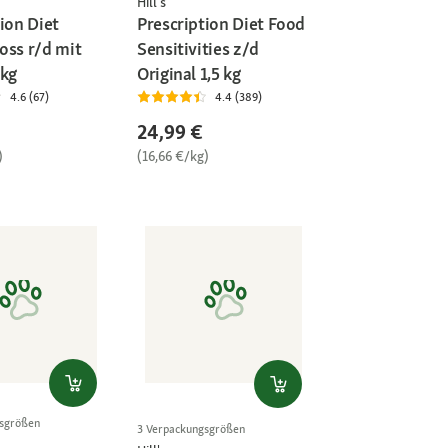
Hill's
ion Diet
Prescription Diet Food
oss r/d mit
Sensitivities z/d
 kg
Original 1,5 kg
4.6 (67)
4.4 (389)
24,99 €
)
(16,66 €/kg)
gsgrößen
3 Verpackungsgrößen