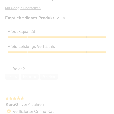
Mit Google übersetzen
Empfiehlt dieses Produkt
✔
Ja
Produktqualität
Produktqualität,
5
Preis-Leistungs-Verhältnis
von
5
Preis-
Leistungs-
Verhältnis,
Hilfreich?
5
von
Ja ·
5
Nein ·
0
Melden
5
★★★★★
★★★★★
KaroG
·
vor 4 Jahren
5
von
Verifizierter Online-Kauf
*
5