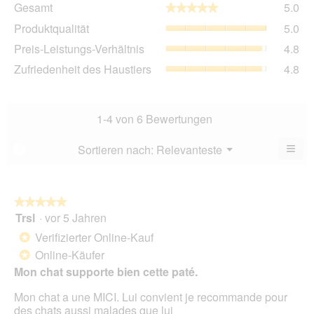
Gesamt
5.0
★★★★★
★★★★★
Dur
Pro
Produktqualität
5.0
Bew
Dur
5
Pre
Preis-Leistungs-Verhältnis
4.8
Bew
von
Lei
5
Zuf
Zufriedenheit des Haustiers
4.8
5.
Ver
von
des
Dur
5.
Hau
Bew
Dur
4.8
Bew
1-4 von 6 Bewertungen
von
4.8
5.
von
≡
Menü
Sortieren nach:
Relevanteste
?
▼
5.
Wen
Sie
auf
die
folg
★★★★★
★★★★★
Scha
Trsl
·
vor 5 Jahren
5
klic
von
wird
Verifizierter Online-Kauf
*
der
5
unte
Online-Käufer
*
Sternen.
aufg
Mon chat supporte bien cette paté.
Inhal
aktua
Mon chat a une MICI. Lui convient je recommande pour
des chats aussi malades que lui