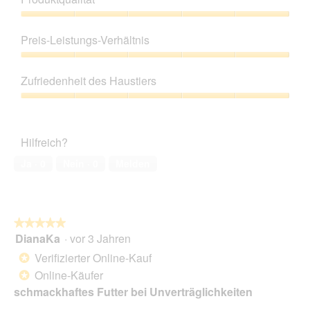
Produktqualität,
5
Preis-Leistungs-Verhältnis
von
5
Preis-
Leistungs-
Zufriedenheit des Haustiers
Verhältnis,
5
Zufriedenheit
von
des
5
Haustiers,
Hilfreich?
5
von
Ja ·
0
Nein ·
0
Melden
5
★★★★★
★★★★★
DianaKa
·
vor 3 Jahren
5
von
Verifizierter Online-Kauf
*
5
Online-Käufer
*
Sternen.
schmackhaftes Futter bei Unverträglichkeiten