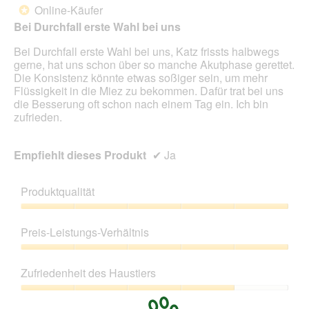
Online-Käufer
*
Sternen.
Bei Durchfall erste Wahl bei uns
Bei Durchfall erste Wahl bei uns, Katz frissts halbwegs
gerne, hat uns schon über so manche Akutphase gerettet.
Die Konsistenz könnte etwas soßiger sein, um mehr
Flüssigkeit in die Miez zu bekommen. Dafür trat bei uns
die Besserung oft schon nach einem Tag ein. Ich bin
zufrieden.
Empfiehlt dieses Produkt
✔
Ja
Produktqualität
Produktqualität,
5
Preis-Leistungs-Verhältnis
von
5
Preis-
Leistungs-
Zufriedenheit des Haustiers
Verhältnis,
5
Zufriedenheit
von