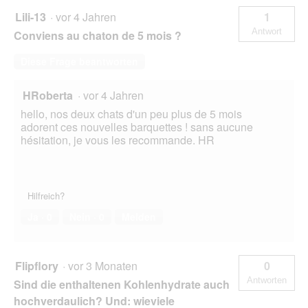
Lili-13
·
vor 4 Jahren
1
Antwort
Conviens au chaton de 5 mois ?
Diese Frage beantworten
HRoberta
·
vor 4 Jahren
hello, nos deux chats d'un peu plus de 5 mois
adorent ces nouvelles barquettes ! sans aucune
hésitation, je vous les recommande. HR
Hilfreich?
Ja ·
0
Nein ·
0
Melden
Flipflory
·
vor 3 Monaten
0
Antworten
Sind die enthaltenen Kohlenhydrate auch
hochverdaulich? Und: wieviele