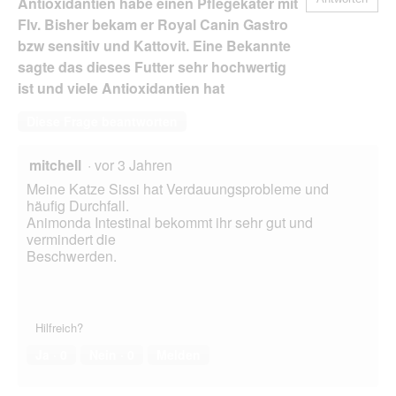
Antioxidantien habe einen Pflegekater mit
FIv. Bisher bekam er Royal Canin Gastro
bzw sensitiv und Kattovit. Eine Bekannte
sagte das dieses Futter sehr hochwertig
ist und viele Antioxidantien hat
Diese Frage beantworten
mitchell
·
vor 3 Jahren
Meine Katze Sissi hat Verdauungsprobleme und
häufig Durchfall.
Animonda Intestinal bekommt ihr sehr gut und
vermindert die
Beschwerden.
Hilfreich?
Ja ·
0
Nein ·
0
Melden