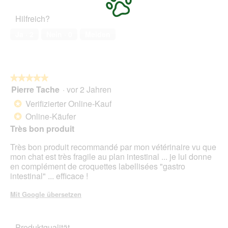
des
5
Haustiers,
Hilfreich?
4
von
Ja ·
2
Nein ·
0
Melden
5
★★★★★
★★★★★
Pierre Tache
·
vor 2 Jahren
5
von
Verifizierter Online-Kauf
*
5
Online-Käufer
*
Sternen.
Très bon produit
Très bon produit recommandé par mon vétérinaire vu que
mon chat est très fragile au plan intestinal ... je lui donne
en complément de croquettes labellisées "gastro
intestinal" ... efficace !
Mit Google übersetzen
Produktqualität