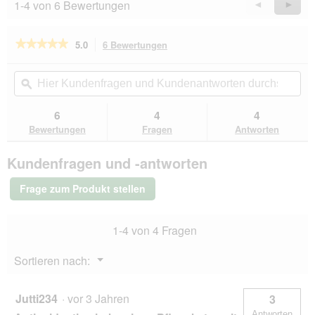
1-4 von 6 Bewertungen
Zurück
◄
Weiter
►
Reviews
Revie
★★★★★
★★★★★
5.0
6 Bewertungen
Mit
dieser
5
von
Aktion
Hier
Hie
5
navigierst
Kundenfragen
ϙ
Kun
Sternen.
du
und
un
Bewertungen
zu
Kundenantworten
Kun
6
4
4
lesen
den
durchsuchen
du
für
Bewertungen
Fragen
Antworten
Bewertungen.
animonda
Integra
Kundenfragen und -antworten
Protect
Nassfutter
Katze,
Frage zum Produkt stellen
Adult,
Intestinal
6x100g
1-4 von 4 Fragen
Menü
Sortieren nach:
▼
Jutti234
·
vor 3 Jahren
3
Antworten