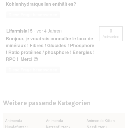
Kohlenhydratquellen enthält es?
Diese Frage beantworten
Lifarmisia15
·
vor 4 Jahren
0
Antworten
Bonjour, je voudrais connaître le taux de
minéraux ! Fibres ! Glucides ! Phosphore
! Ratio protéines / phosphore ! Énergies !
RPC ! Merci 😉
Diese Frage beantworten
Weitere passende Kategorien
Animonda
Animonda
Animonda Kitten
Hundefutter
Katzenfutter
Nassfutter