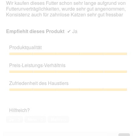
Wir kaufen dieses Futter schon sehr lange aufgrund von
Futterunverträglichkeiten, wurde sehr gut angenommen,
Konsistenz auch für zahnlose Katzen sehr gut fressbar
Empfiehlt dieses Produkt
✔
Ja
Produktqualität
Produktqualität,
5
Preis-Leistungs-Verhältnis
von
5
Preis-
Leistungs-
Zufriedenheit des Haustiers
Verhältnis,
5
Zufriedenheit
von
des
5
Haustiers,
Hilfreich?
5
von
Ja ·
0
Nein ·
0
Melden
5