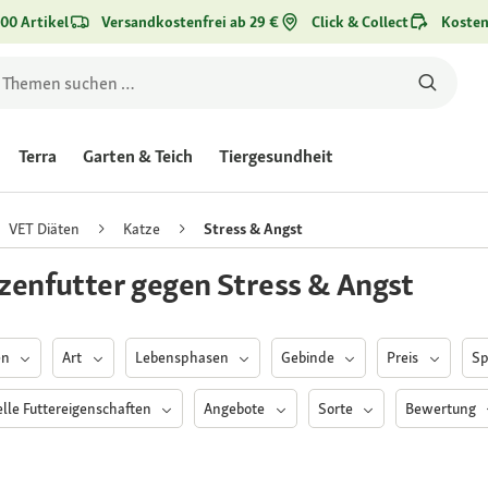
00 Artikel
Versandkostenfrei ab 29 €
Click & Collect
Kosten
Terra
Garten & Teich
Tiergesundheit
VET Diäten
Katze
Stress & Angst
zenfutter gegen Stress & Angst
en
Art
Lebensphasen
Gebinde
Preis
Sp
elle Futtereigenschaften
Angebote
Sorte
Bewertung