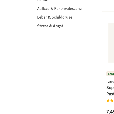
Aufbau & Rekonvaleszenz
Leber & Schilddrüse
Stress & Angst
EXK
PetB
Sup
Pas
7,4