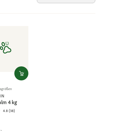
gsgrößen
IN
alm 4 kg
4.8 (38)