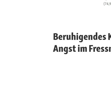
(74,
Beruhigendes K
Angst im Fress