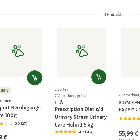
3
Produkte
2 Sorten
LUSIV
2 Verpackun
7 Verpackungsgrößen
alance
Hill's
ROYAL CAN
port Beruhigungs
Prescription Diet c/d
Expert C
te 100g
Urinary Stress Urinary
3.0 (27)
Care Huhn 1,5 kg
55,99 €
4.7 (504)
9 €