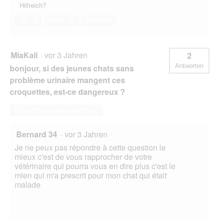
Hilfreich?
Ja ·
0
Nein ·
8
Melden
MiaKali
·
vor 3 Jahren
2
Antworten
bonjour, si des jeunes chats sans
problème urinaire mangent ces
croquettes, est-ce dangereux ?
Diese Frage beantworten
Bernard 34
·
vor 3 Jahren
Je ne peux pas répondre à cette question le
mieux c'est de vous rapprocher de votre
vétérinaire qui pourra vous en dire plus c'est le
mien qui m'a prescrit pour mon chat qui était
malade