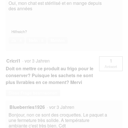
Oui, mon chat est stérilisé et en mange depuis
des années
Hilfreich?
Ja ·
4
Nein ·
8
Melden
Cricri1
·
vor 3 Jahren
1
Antwort
Doit on mettre ce produit au frigo pour le
conserver? Puisque les sachets ne sont
plus livrables en ce moment? Mervi
Diese Frage beantworten
Blueberries1926
·
vor 3 Jahren
Bonjour, non ce sont des croquettes. Le paquet a
une fermeture très solide. A température
ambiante c'est très bien. Cdt