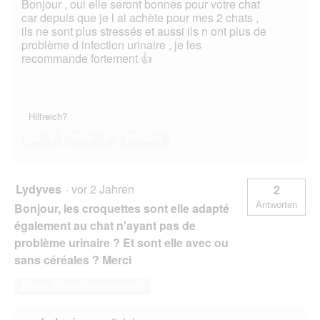
Bonjour , oui elle seront bonnes pour votre chat
car depuis que je l ai achète pour mes 2 chats ,
ils ne sont plus stressés et aussi ils n ont plus de
problème d infection urinaire , je les
recommande fortement 👍
Hilfreich?
Ja ·
1
Nein ·
8
Melden
Lydyves
·
vor 2 Jahren
2
Antworten
Bonjour, les croquettes sont elle adapté
également au chat n'ayant pas de
problème urinaire ? Et sont elle avec ou
sans céréales ? Merci
Diese Frage beantworten