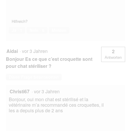
Hilfreich?
Ja ·
1
Nein ·
8
Melden
Aidai
·
vor 3 Jahren
2
Antworten
Bonjour Es ce que c’est croquette sont
pour chat stériliser ?
Diese Frage beantworten
Christi67
·
vor 3 Jahren
Bonjour, oui mon chat est stérilisé et la
vétérinaire m’a recommandé ces croquettes, il
les a depuis plus de 2 ans