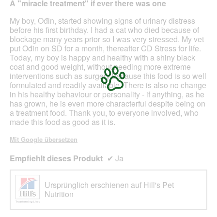
d
A "miracle treatment" if ever there was one
f
e
5
e
i
Sternen.
My boy, Ođin, started showing signs of urinary distress
l
n
before his first birthday. I had a cat who died because of
d
m
blockage many years prior so I was very stressed. My vet
g
o
put Ođin on SD for a month, thereafter CD Stress for life.
e
d
Today, my boy is happy and healthy with a shiny black
ö
a
coat and good weight, without needing more extreme
f
l
interventions such as surgery because this food is so well
f
e
formulated and readily available. There is also no change
n
s
in his healthy behaviour or personality - if anything, as he
e
D
has grown, he is even more characterful despite being on
t
i
a treatment food. Thank you, to everyone involved, who
.
a
made this food as good as it is.
l
o
Mit Google übersetzen
g
f
Empfiehlt dieses Produkt
✔
Ja
e
l
d
Ursprünglich erschienen auf Hill's Pet
g
Nutrition
e
ö