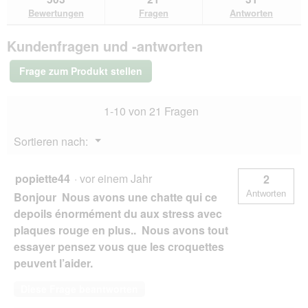
den
durchsuchen
du
für
Bewertungen
Fragen
Antworten
Bewertungen.
Hill's
Prescription
Kundenfragen und -antworten
Diet
c/d
Urinary
Frage zum Produkt stellen
Stress
Urinary
Care
1-10 von 21 Fragen
Huhn
1,5
kg
Menü
Sortieren nach:
▼
popiette44
·
vor einem Jahr
2
Antworten
Bonjour Nous avons une chatte qui ce
depoils énormément du aux stress avec
plaques rouge en plus.. Nous avons tout
essayer pensez vous que les croquettes
peuvent l’aider.
Diese Frage beantworten