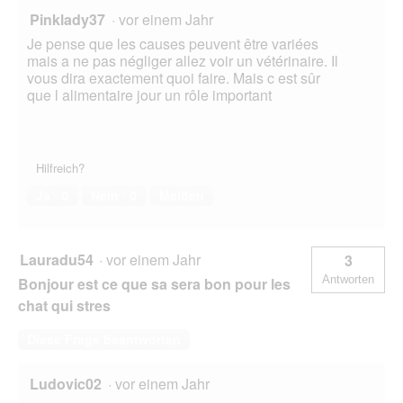
Pinklady37
·
vor einem Jahr
Je pense que les causes peuvent être variées
mais a ne pas négliger allez voir un vétérinaire. Il
vous dira exactement quoi faire. Mais c est sûr
que l alimentaire jour un rôle important
Hilfreich?
Ja ·
0
Nein ·
0
Melden
Lauradu54
·
vor einem Jahr
3
Antworten
Bonjour est ce que sa sera bon pour les
chat qui stres
Diese Frage beantworten
Ludovic02
·
vor einem Jahr