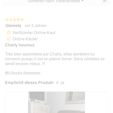
≡
Menü
Sortieren nach:
Relevanteste
?
▼
5.
Wen
Sie
auf
die
folg
★★★★★
★★★★★
Scha
Gismelq
·
vor 3 Jahren
5
klic
von
wird
Verifizierter Online-Kauf
*
der
5
unte
Online-Käufer
*
Sternen.
aufg
Charly heureux
Inhal
aktua
Très bien assimilées par Charly, elles semblent lui
convenir puisqu’il est en pleine forme. Sans céréales ce
serait encore mieux..!!!
Mit Google übersetzen
Empfiehlt dieses Produkt
✔
Ja