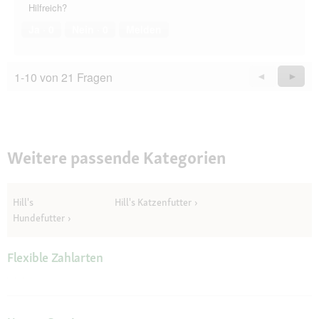
Hilfreich?
Ja ·
0
Nein ·
0
Melden
1-10 von 21 Fragen
Zurück
◄
Weiter
►
Questions
Quest
Weitere passende Kategorien
Hill's
Hill's Katzenfutter
Hundefutter
Flexible Zahlarten