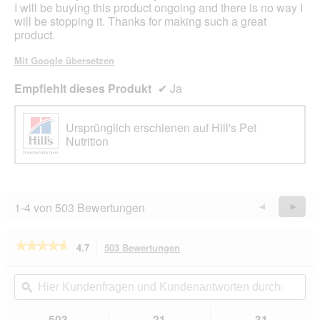
I will be buying this product ongoing and there is no way I
will be stopping it. Thanks for making such a great
product.
Mit Google übersetzen
Empfiehlt dieses Produkt
✔
Ja
Ursprünglich erschienen auf Hill's Pet
Nutrition
1-4 von 503 Bewertungen
Zurück
◄
Weiter
►
Reviews
Revie
★★★★★
★★★★★
4.7
503 Bewertungen
Mit
dieser
4.7
von
Aktion
Hier
Hie
5
navigierst
Kundenfragen
ϙ
Kun
Sternen.
du
und
un
Bewertungen
zu
Kundenantworten
Kun
503
21
31
lesen