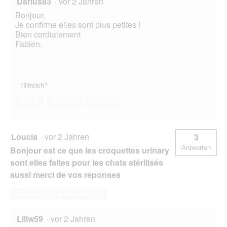
Darius83
·
vor 2 Jahren
Bonjour,
Je confirme elles sont plus petites !
Bien cordialement
Fabien.
Hilfreich?
Ja ·
0
Nein ·
8
Melden
Loucia
·
vor 2 Jahren
3
Antworten
Bonjour est ce que les croquettes urinary
sont elles faites pour les chats stérilisés
aussi merci de vos reponses
Diese Frage beantworten
Liliw59
·
vor 2 Jahren