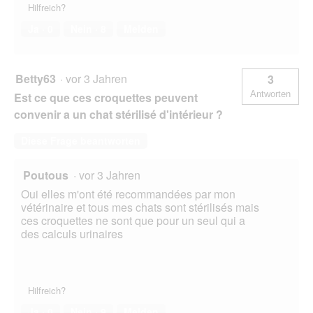
Hilfreich?
Ja ·
0
Nein ·
8
Melden
Betty63
·
vor 3 Jahren
3
Antworten
Est ce que ces croquettes peuvent
convenir a un chat stérilisé d'intérieur ?
Diese Frage beantworten
Poutous
·
vor 3 Jahren
Oui elles m'ont été recommandées par mon
vétérinaire et tous mes chats sont stérilisés mais
ces croquettes ne sont que pour un seul qui a
des calculs urinaires
Hilfreich?
Ja ·
0
Nein ·
9
Melden