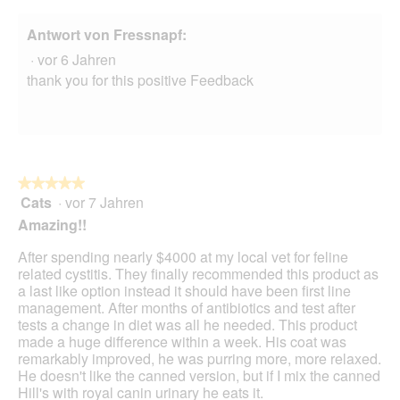
f
f
Antwort von Fressnapf:
n
·
vor 6 Jahren
e
t
thank you for this positive Feedback
.
★★★★★
★★★★★
Cats
·
vor 7 Jahren
5
von
Amazing!!
5
Sternen.
After spending nearly $4000 at my local vet for feline
related cystitis. They finally recommended this product as
a last like option instead it should have been first line
management. After months of antibiotics and test after
tests a change in diet was all he needed. This product
made a huge difference within a week. His coat was
remarkably improved, he was purring more, more relaxed.
He doesn't like the canned version, but if I mix the canned
Hill's with royal canin urinary he eats it.