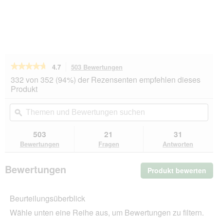
★★★★★
★★★★★
4.7
503 Bewertungen
Mit
dieser
4.7
332 von 352 (94%) der Rezensenten empfehlen dieses
von
Aktion
Produkt
5
navigierst
Sternen.
du
Themen
Th
Bewertungen
zu
und
ϙ
un
lesen
den
Bewertungen
Be
für
Bewertungen.
Hill's
suchen
su
503
21
31
Prescription
Bewertungen
Fragen
Antworten
Diet
c/d
Urinary
Bewertungen
Produkt bewerten
.
Stress
Urinary
Mit
Care
die
Huhn
Beurteilungsüberblick
Akt
1,5
wir
kg
Wähle unten eine Reihe aus, um Bewertungen zu filtern.
ein