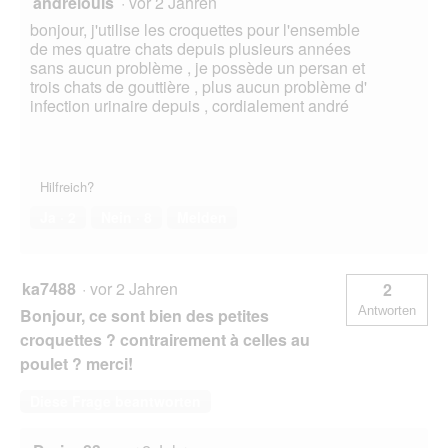
andrelouis
·
vor 2 Jahren
bonjour, j'utilise les croquettes pour l'ensemble
de mes quatre chats depuis plusieurs années
sans aucun problème , je possède un persan et
trois chats de gouttière , plus aucun problème d'
infection urinaire depuis , cordialement andré
Hilfreich?
Ja ·
2
Nein ·
8
Melden
ka7488
·
vor 2 Jahren
2
Antworten
Bonjour, ce sont bien des petites
croquettes ? contrairement à celles au
poulet ? merci!
Diese Frage beantworten