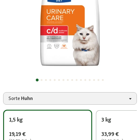
Sorte
Huhn
1,5 kg
3 kg
19,19 €
33,99 €