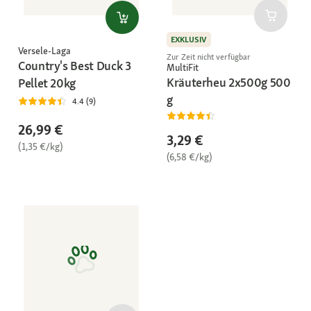
EXKLUSIV
Versele-Laga
Zur Zeit nicht verfügbar
Country's Best Duck 3
MultiFit
Kräuterheu 2x500g 500
Pellet 20kg
g
4.4 (9)
26,99 €
3,29 €
(1,35 €/kg)
(6,58 €/kg)