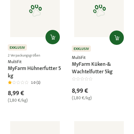
EXKLUSIV
EXKLUSIV
2 Verpackungsgrößen
MultiFit
MultiFit
MyFarm Küken-&
MyFarm Hühnerfutter 5
Wachtelfutter 5kg
kg
1.0 (1)
8,99 €
8,99 €
(1,80 €/kg)
(1,80 €/kg)