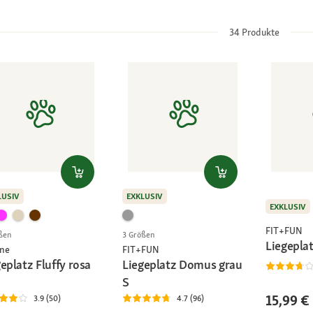
34
Produkte
LUSIV
EXKLUSIV
EXKLUSIV
FIT+FUN
ßen
3 Größen
Liegepla
ne
FIT+FUN
eplatz Fluffy rosa
Liegeplatz Domus grau
S
15,99 €
3.9 (50)
4.7 (96)