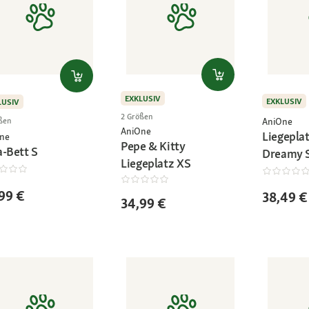
EXKLUSIV
EXKLUSIV
LUSIV
2 Größen
AniOne
ßen
AniOne
Liegepla
ne
Pepe & Kitty
a-Bett S
Dreamy 
Liegeplatz XS
99 €
38,49 €
34,99 €