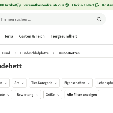
00 Artikel
Versandkostenfrei ab 29 €
Click & Collect
Kosten
Terra
Garten & Teich
Tiergesundheit
Hund
Hundeschlafplätze
Hundebetten
debett
en
Art
Tier-Kategorie
Eigenschaften
Lebensph
ote
Bewertung
Größe
Alle Filter anzeigen