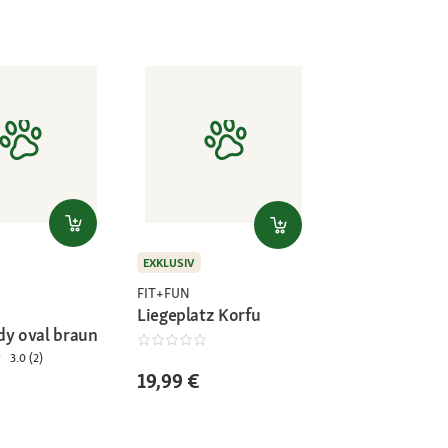
EXKLUSIV
FIT+FUN
Liegeplatz Korfu
dy oval braun
3.0 (2)
19,99 €