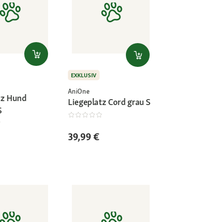
EXKLUSIV
AniOne
tz Hund
Liegeplatz Cord grau S
S
39,99 €