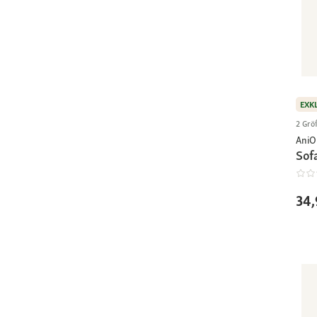
EXK
2 Grö
AniO
Sof
34,