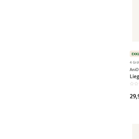
EXK
4 Grö
AniO
Lie
29,