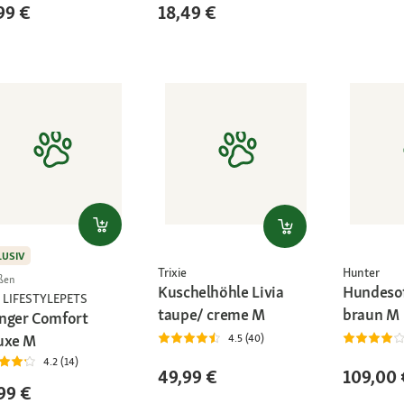
99 €
18,49 €
LUSIV
Trixie
Hunter
ßen
Kuschelhöhle Livia
Hundeso
 LIFESTYLEPETS
taupe/ creme M
braun M
nger Comfort
uxe M
4.5 (40)
4.2 (14)
49,99 €
109,00 
99 €