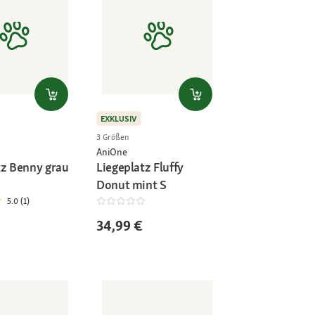
EXKLUSIV
3 Größen
AniOne
tz Benny grau
Liegeplatz Fluffy
Donut mint S
5.0 (1)
34,99 €