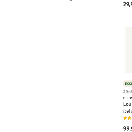
29,
EXK
2 Grö
more
Lou
Del
99,