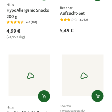
Hill's
Beaphar
HypoAllergenic Snacks
Aufzucht-Set
200 g
3.0 (2)
4.6 (101)
5,49 €
4,99 €
(24,95 €/kg)
3 Sorten
Hill's
1 Verpackungsgröße