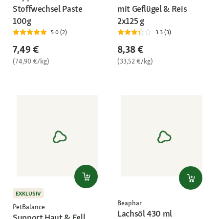
Stoffwechsel Paste
mit Geflügel & Reis
100g
2x125 g
5.0 (2)
3.3 (3)
7,49 €
8,38 €
(74,90 €/kg)
(33,52 €/kg)
EXKLUSIV
Beaphar
PetBalance
Lachsöl 430 ml
Support Haut & Fell