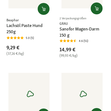
2 Verpackungsgrößen
Beaphar
GRAU
Lachsöl Paste Hund
Sanofor Magen-Darm
250g
150 g
5.0 (5)
4.6 (51)
9,29 €
14,99 €
(37,16 €/kg)
(99,93 €/kg)