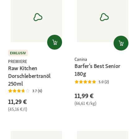
EXKLUSIV
Canina
PREMIERE
Barfer's Best Senior
Raw Kitchen
180g
Dorschlebertranöl
5.0 (2)
250ml
3.7 (6)
11,99 €
11,29 €
(66,61 €/kg)
(45,16 €/l)