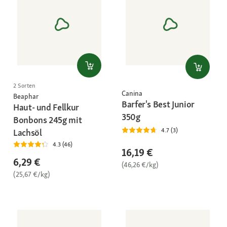
2 Sorten
Canina
Beaphar
Barfer's Best Junior
Haut- und Fellkur
350g
Bonbons 245g mit
4.7 (3)
Lachsöl
4.3 (46)
16,19 €
6,29 €
(46,26 €/kg)
(25,67 €/kg)