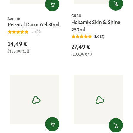
GRAU
Canina
Hokamix Skin & Shine
Petvital Darm-Gel 30ml
250ml
5.0 (9)
5.0 (5)
14,49 €
27,49 €
(483,00 €/l)
(109,96 €/l)