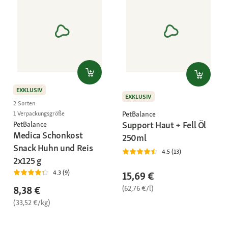
EXKLUSIV
EXKLUSIV
2 Sorten
PetBalance
1 Verpackungsgröße
Support Haut + Fell Öl
PetBalance
Medica Schonkost
250ml
Snack Huhn und Reis
4.5 (13)
2x125 g
4.3 (9)
15,69 €
(62,76 €/l)
8,38 €
(33,52 €/kg)