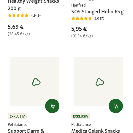
Healthy Weight Snacks
Hanfred
200 g
SOS Stangerl Huhn 65 g
4.9 (9)
5.0 (7)
5,69 €
5,95 €
(28,45 €/kg)
(91,54 €/kg)
EXKLUSIV
EXKLUSIV
PetBalance
PetBalance
Support Darm &
Medica Gelenk Snacks