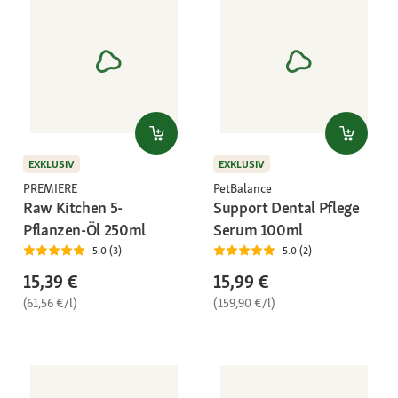
EXKLUSIV
EXKLUSIV
PREMIERE
PetBalance
Raw Kitchen 5-
Support Dental Pflege
Pflanzen-Öl 250ml
Serum 100ml
5.0 (3)
5.0 (2)
15,39 €
15,99 €
(61,56 €/l)
(159,90 €/l)