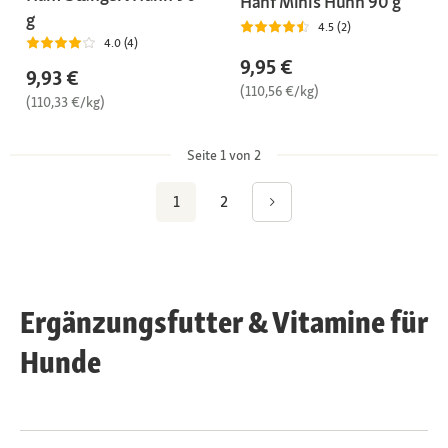
Hanf Minis Huhn 90 g
g
4.5 (2)
4.0 (4)
9,95 €
9,93 €
(110,56 €/kg)
(110,33 €/kg)
Seite 1 von 2
1
2
Ergänzungsfutter & Vitamine für
Hunde