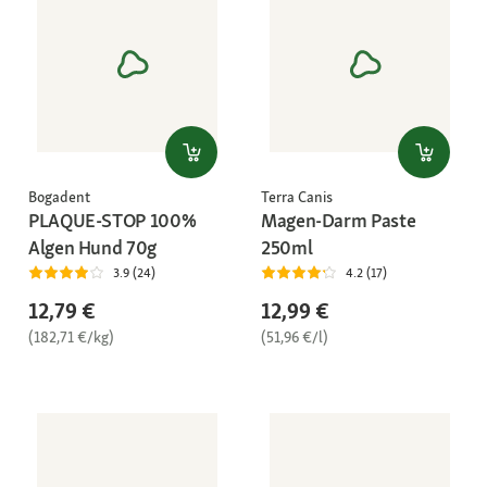
Bogadent
Terra Canis
PLAQUE-STOP 100%
Magen-Darm Paste
Algen Hund 70g
250ml
3.9 (24)
4.2 (17)
12,79 €
12,99 €
(182,71 €/kg)
(51,96 €/l)