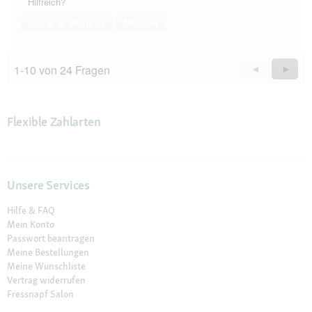
Hilfreich?
Ja ·
2
Nein ·
1
Melden
1-10 von 24 Fragen
Zurück
◄
Weiter
►
Questions
Quest
Flexible Zahlarten
Unsere Services
Hilfe & FAQ
Mein Konto
Passwort beantragen
Meine Bestellungen
Meine Wunschliste
Vertrag widerrufen
Fressnapf Salon