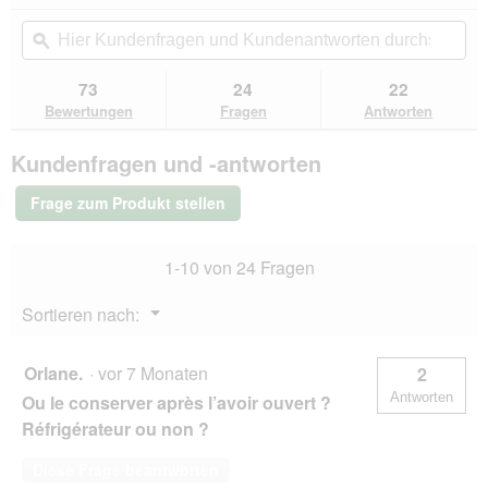
dieser
von
Aktion
Hier
Hie
5
navigierst
Kundenfragen
ϙ
Kun
Sternen.
du
und
un
Bewertungen
zu
Kundenantworten
Kun
73
24
22
lesen
den
durchsuchen
du
für
Bewertungen
Fragen
Antworten
Bewertungen.
PetBalance
Support
Kundenfragen und -antworten
Lachsöl
250
ml
Frage zum Produkt stellen
1-10 von 24 Fragen
Menü
Sortieren nach:
▼
Orlane.
·
vor 7 Monaten
2
Antworten
Ou le conserver après l’avoir ouvert ?
Réfrigérateur ou non ?
Diese Frage beantworten