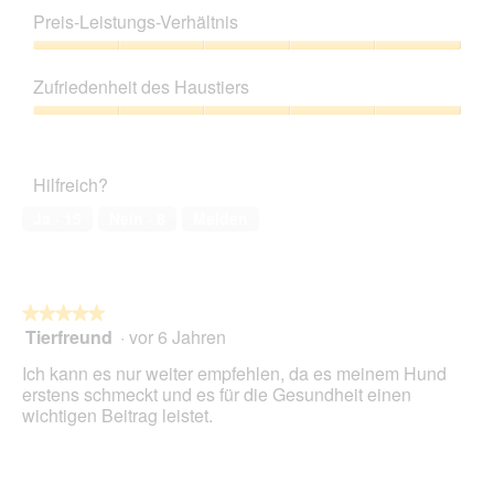
t
i
5
Preis-Leistungs-Verhältnis
u
t
von
n
d
5
Preis-
g
i
Leistungs-
z
e
Zufriedenheit des Haustiers
Verhältnis,
u
s
5
Zufriedenheit
F
e
von
des
o
r
5
Haustiers,
t
A
Hilfreich?
5
o
k
von
1
t
Ja ·
15
Nein ·
8
Melden
5
.
i
o
n
w
★★★★★
★★★★★
i
Tierfreund
·
vor 6 Jahren
r
5
d
von
Ich kann es nur weiter empfehlen, da es meinem Hund
e
5
erstens schmeckt und es für die Gesundheit einen
i
Sternen.
wichtigen Beitrag leistet.
n
m
o
d