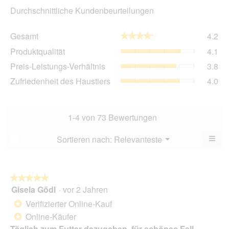
Durchschnittliche Kundenbeurteilungen
Ge
Gesamt
4.2
★★★★★
★★★★★
Dur
Pro
Produktqualität
4.1
Bew
Dur
4.2
Pre
Preis-Leistungs-Verhältnis
3.8
Bew
von
Lei
4.1
Zuf
Zufriedenheit des Haustiers
4.0
5.
Ver
von
des
Dur
5.
Hau
Bew
Dur
3.8
Bew
1-4 von 73 Bewertungen
von
4
5.
von
≡
Menü
Sortieren nach:
Relevanteste
?
▼
5.
Wen
Sie
auf
die
folg
★★★★★
★★★★★
Scha
Gisela Gödl
·
vor 2 Jahren
5
klic
von
wird
Verifizierter Online-Kauf
*
der
5
unte
Online-Käufer
*
Sternen.
aufg
Täglich zum Futter dazugeben, für schönes Fell
Inhal