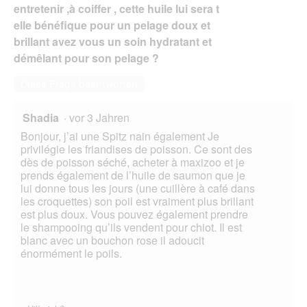
entretenir ,à coiffer , cette huile lui sera t
elle bénéfique pour un pelage doux et
brillant avez vous un soin hydratant et
démêlant pour son pelage ?
Diese Frage beantworten
Shadia
·
vor 3 Jahren
Bonjour, j’ai une Spitz nain également Je
privilégie les friandises de poisson. Ce sont des
dès de poisson séché, acheter à maxizoo et je
prends également de l’huile de saumon que je
lui donne tous les jours (une cuillère à café dans
les croquettes) son poil est vraiment plus brillant
est plus doux. Vous pouvez également prendre
le shampooing qu’ils vendent pour chiot. Il est
blanc avec un bouchon rose il adoucit
énormément le poils.