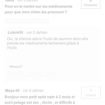
2
Antworten
Peut on le mettre sur les médicaments
pour que mon chien les prennent ?
Diese Frage beantworten
Lolom34
·
vor 3 Jahren
Oui, la mienne adore l'huile de saumon donc elle
prends les médicaments facilement grâce à
l'huile
Hilfreich?
Ja ·
0
Nein ·
0
Melden
Maya 66
·
vor 3 Jahren
1
Antwort
Bonjour mon petit sptiz nain à 2 mois et
sont pelage est sec , rêche , et difficile à