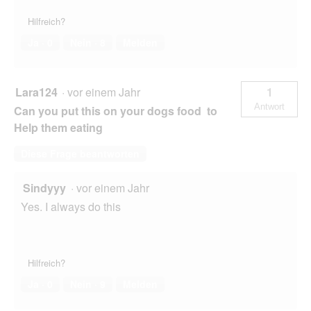
Hilfreich?
Ja ·
0
Nein ·
8
Melden
Lara124
·
vor einem Jahr
1
Antwort
Can you put this on your dogs food to
Help them eating
Diese Frage beantworten
Sindyyy
·
vor einem Jahr
Yes. I always do this
Hilfreich?
Ja ·
0
Nein ·
9
Melden