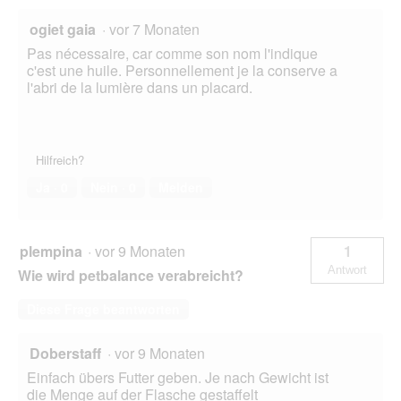
ogiet gaia
·
vor 7 Monaten
Pas nécessaire, car comme son nom l'indique
c'est une huile. Personnellement je la conserve a
l'abri de la lumière dans un placard.
Hilfreich?
Ja ·
0
Nein ·
0
Melden
plempina
·
vor 9 Monaten
1
Antwort
Wie wird petbalance verabreicht?
Diese Frage beantworten
Doberstaff
·
vor 9 Monaten
Einfach übers Futter geben. Je nach Gewicht ist
die Menge auf der Flasche gestaffelt