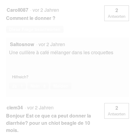
Caroll087
·
vor 2 Jahren
2
Antworten
Comment le donner ?
Diese Frage beantworten
Saltosnow
·
vor 2 Jahren
Une cuillère à café mélanger dans les croquettes
Hilfreich?
Ja ·
1
Nein ·
8
Melden
clem34
·
vor 2 Jahren
2
Antworten
Bonjour Est ce que ca peut donner la
diarrhée? pour un chiot beagle de 10
mois.