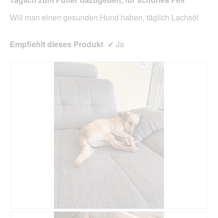
aktua
Will man einen gesunden Hund haben, täglich Lachsöl
Empfiehlt dieses Produkt
✔
Ja
B
F