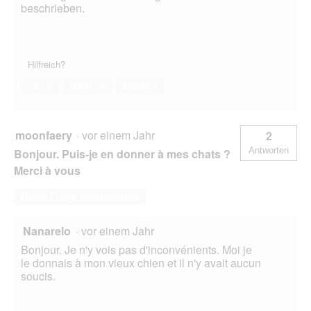
beschrieben.
Hilfreich?
Ja ·
0
Nein ·
0
Melden
moonfaery
·
vor einem Jahr
2
Antworten
Bonjour. Puis-je en donner à mes chats ?
Merci à vous
Diese Frage beantworten
Nanarelo
·
vor einem Jahr
Bonjour. Je n'y vois pas d'inconvénients. Moi je
le donnais à mon vieux chien et il n'y avait aucun
soucis.