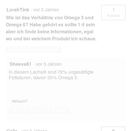
LorahTink
·
vor 3 Jahren
1
Antwort
Wie ist das Verhältnis von Omega 3 und
Omega 6? Habe gehört es sollte 1:4 sein
aber ich finde keine Informationen, egal
wo und bei welchem Produkt ich schaue.
Diese Frage beantworten
Sheeva81
·
vor 3 Jahren
In diesem Lachsöl sind 78% ungesättigte
Fettsäuren, davon 30% Omega 3.
Hilfreich?
Ja ·
2
Nein ·
1
Melden
Galia
·
vor 3 Jahren