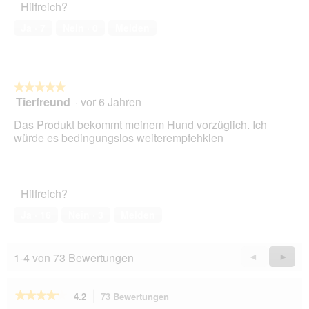
Hilfreich?
a
l
Ja ·
7
Nein ·
0
Melden
e
s
D
i
a
★★★★★
★★★★★
l
Tierfreund
·
vor 6 Jahren
5
o
von
Das Produkt bekommt meinem Hund vorzüglich. Ich
g
5
würde es bedingungslos weiterempfehklen
f
Sternen.
e
l
d
g
Hilfreich?
e
Ja ·
16
Nein ·
3
Melden
ö
f
f
n
1-4 von 73 Bewertungen
Zurück
◄
Weiter
►
e
Reviews
Revie
t
.
★★★★★
★★★★★
4.2
73 Bewertungen
Mit
4.2