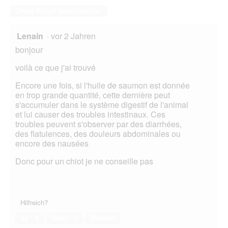
Diese Frage beantworten
Lenain
·
vor 2 Jahren
bonjour
voilà ce que j'ai trouvé
Encore une fois, si l'huile de saumon est donnée
en trop grande quantité, cette dernière peut
s'accumuler dans le système digestif de l'animal
et lui causer des troubles intestinaux. Ces
troubles peuvent s'observer par des diarrhées,
des flatulences, des douleurs abdominales ou
encore des nausées
Donc pour un chiot je ne conseille pas
Hilfreich?
Ja ·
3
Nein ·
1
Melden