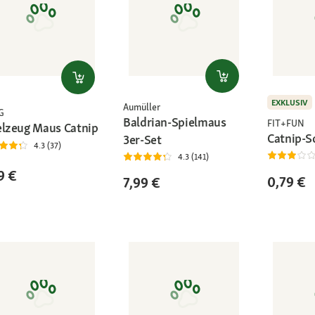
EXKLUSIV
Aumüller
G
Baldrian-Spielmaus
FIT+FUN
elzeug Maus Catnip
Catnip-S
3er-Set
4.3 (37)
4.3 (141)
9 €
0,79 €
7,99 €