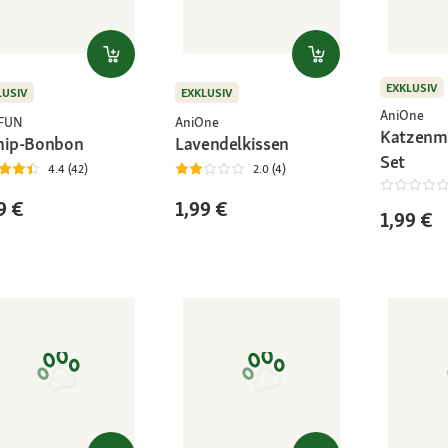
EXKLUSIV
LUSIV
EXKLUSIV
AniOne
+FUN
AniOne
Katzenmi
nip-Bonbon
Lavendelkissen
Set
4.4 (42)
2.0 (4)
9 €
1,99 €
1,99 €