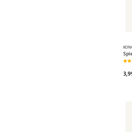
KON
Spi
3,9