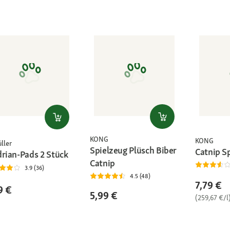
KONG
KONG
ller
Spielzeug Plüsch Biber
Catnip S
drian-Pads 2 Stück
Catnip
3.9 (36)
4.5 (48)
7,79 €
9 €
5,99 €
(259,67 €/l