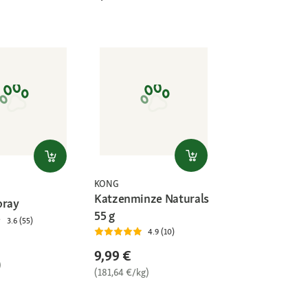
KONG
Katzenminze Naturals
pray
55 g
3.6 (55)
4.9 (10)
9,99 €
)
(181,64 €/kg)