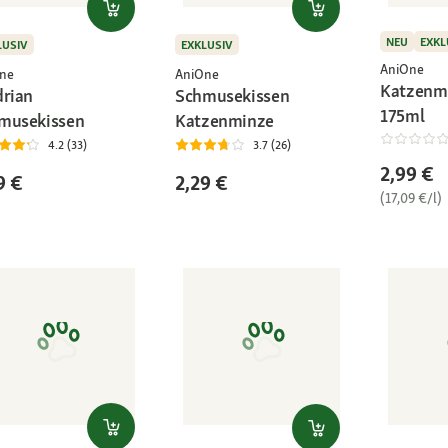
NEU
EXKL
LUSIV
EXKLUSIV
AniOne
ne
AniOne
Katzenm
drian
Schmusekissen
175ml
musekissen
Katzenminze
4.2 (33)
3.7 (26)
2,99 €
9 €
2,29 €
(17,09 €/l)