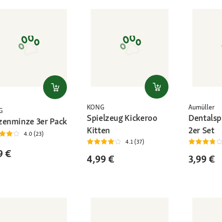
KONG
Aumüller
G
Spielzeug Kickeroo
Dentalspi
zenminze 3er Pack
Kitten
2er Set
4.0 (23)
4.1 (37)
9 €
4,99 €
3,99 €