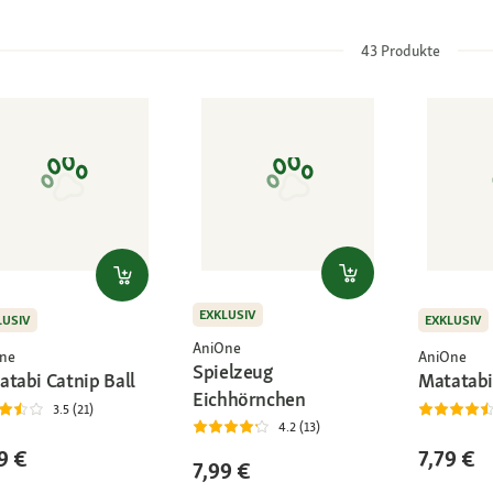
43
Produkte
EXKLUSIV
LUSIV
EXKLUSIV
AniOne
ne
AniOne
Spielzeug
atabi Catnip Ball
Matatabi
Eichhörnchen
3.5 (21)
4.2 (13)
9 €
7,79 €
7,99 €