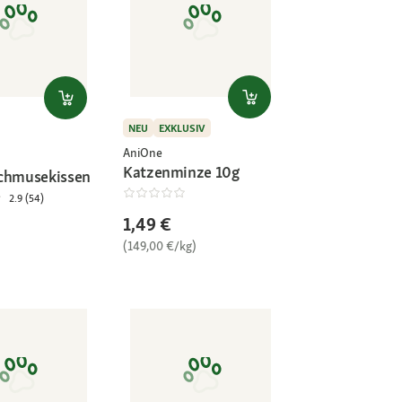
NEU
EXKLUSIV
AniOne
Katzenminze 10g
chmusekissen
2.9 (54)
1,49 €
(149,00 €/kg)