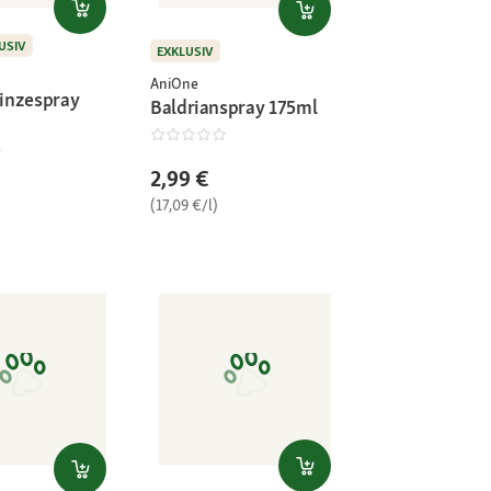
USIV
EXKLUSIV
AniOne
inzespray
Baldrianspray 175ml
2,99 €
(17,09 €/l)