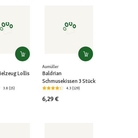
Aumüller
elzeug Lollis
Baldrian
Schmusekissen 3 Stück
3.8 (15)
4.3 (129)
6,29 €