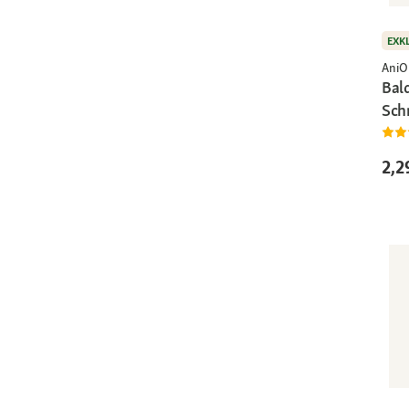
EXK
AniO
Bal
Sch
2,2