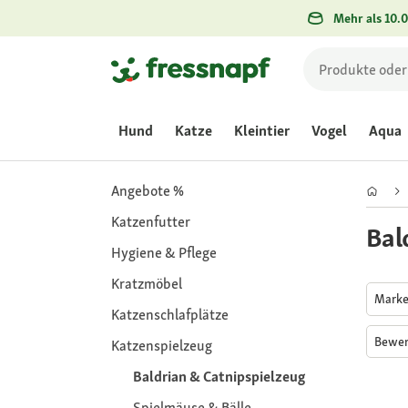
Mehr als 10.0
Hund
Katze
Kleintier
Vogel
Aqua
Angebote %
Katzenfutter
Bal
Hygiene & Pflege
Kratzmöbel
Mark
Katzenschlafplätze
Bewe
Katzenspielzeug
Baldrian & Catnipspielzeug
Spielmäuse & Bälle