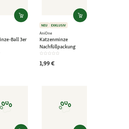
NEU
EXKLUSIV
AniOne
nze-Ball 3er
Katzenminze
Nachfüllpackung
1,99 €