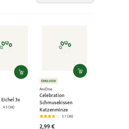
EXKLUSIV
AniOne
Celebration
 Eichel 3x
Schmusekissen
4.5 (38)
Katzenminze
3.7 (38)
2,99 €