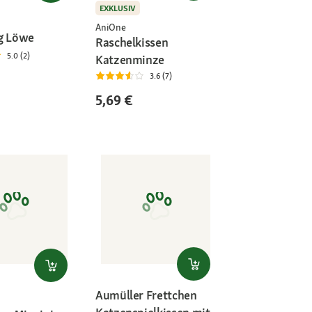
EXKLUSIV
AniOne
g Löwe
Raschelkissen
5.0 (2)
Katzenminze
3.6 (7)
5,69 €
Aumüller Frettchen