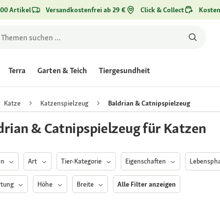
00 Artikel
Versandkostenfrei ab 29 €
Click & Collect
Kosten
Terra
Garten & Teich
Tiergesundheit
Katze
Katzenspielzeug
Baldrian & Catnipspielzeug
drian & Catnipspielzeug für Katzen
en
Art
Tier-Kategorie
Eigenschaften
Lebensph
rtung
Höhe
Breite
Alle Filter anzeigen