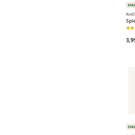
EXK
AniO
Spi
3,9
EXK