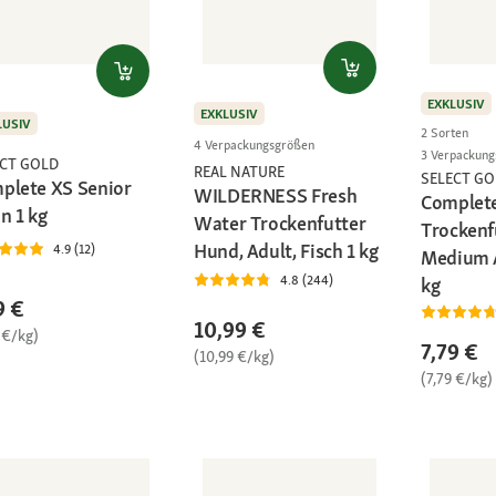
EXKLUSIV
EXKLUSIV
LUSIV
2 Sorten
4 Verpackungsgrößen
3 Verpackun
ECT GOLD
REAL NATURE
SELECT GO
plete XS Senior
WILDERNESS Fresh
Complet
n 1 kg
Water Trockenfutter
Trockenf
Hund, Adult, Fisch 1 kg
4.9 (12)
Medium A
4.8 (244)
kg
9 €
10,99 €
 €/kg)
7,79 €
(10,99 €/kg)
(7,79 €/kg)