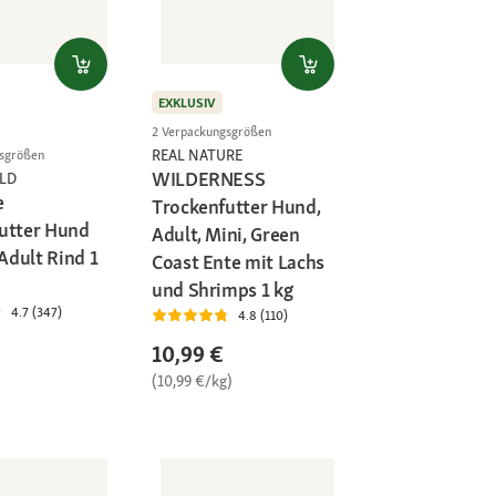
EXKLUSIV
2 Verpackungsgrößen
REAL NATURE
gsgrößen
WILDERNESS
LD
e
Trockenfutter Hund,
utter Hund
Adult, Mini, Green
dult Rind 1
Coast Ente mit Lachs
und Shrimps 1 kg
4.7 (347)
4.8 (110)
10,99 €
(10,99 €/kg)