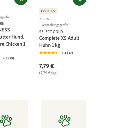
EXKLUSIV
gsgrößen
2 Sorten
RE
1 Verpackungsgröße
NESS
SELECT GOLD
utter Hund,
Complete XS Adult
re Chicken 1
Huhn 1 kg
4.4 (32)
4.6 (99)
7,79 €
(7,79 €/kg)