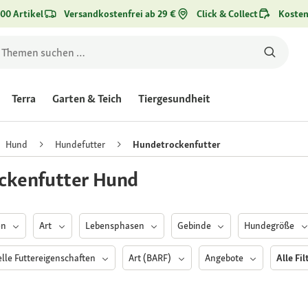
00 Artikel
Versandkostenfrei ab 29 €
Click & Collect
Kosten
Terra
Garten & Teich
Tiergesundheit
Hund
Hundefutter
Hundetrockenfutter
ckenfutter Hund
en
Art
Lebensphasen
Gebinde
Hundegröße
elle Futtereigenschaften
Art (BARF)
Angebote
Alle Fi