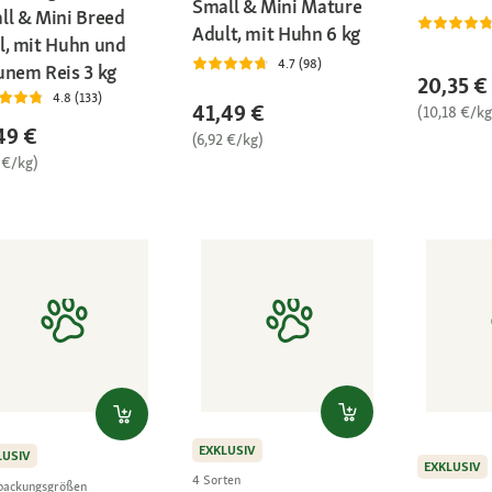
Small & Mini Mature
ll & Mini Breed
Adult, mit Huhn 6 kg
l, mit Huhn und
4.7 (98)
unem Reis 3 kg
20,35 €
4.8 (133)
41,49 €
(10,18 €/kg
49 €
(6,92 €/kg)
 €/kg)
EXKLUSIV
LUSIV
EXKLUSIV
4 Sorten
packungsgrößen