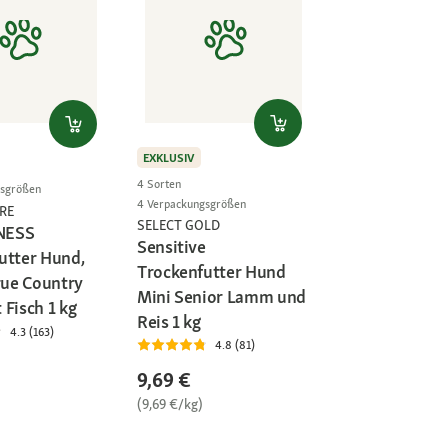
EXKLUSIV
4 Sorten
gsgrößen
4 Verpackungsgrößen
RE
SELECT GOLD
NESS
Sensitive
utter Hund,
Trockenfutter Hund
rue Country
Mini Senior Lamm und
 Fisch 1 kg
Reis 1 kg
4.3 (163)
4.8 (81)
9,69 €
(9,69 €/kg)