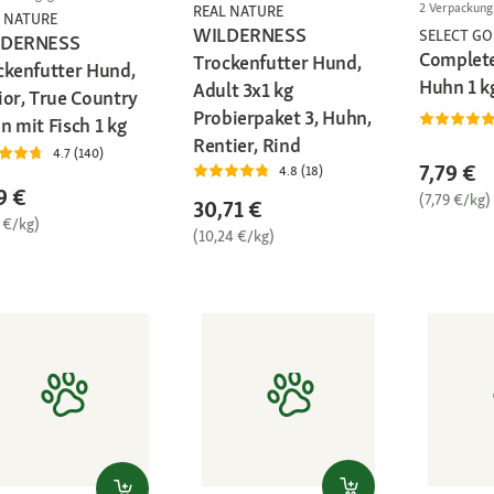
2 Verpackun
REAL NATURE
 NATURE
WILDERNESS
SELECT GO
LDERNESS
Complete
Trockenfutter Hund,
ckenfutter Hund,
Huhn 1 k
Adult 3x1 kg
ior, True Country
Probierpaket 3, Huhn,
n mit Fisch 1 kg
Rentier, Rind
4.7 (140)
7,79 €
4.8 (18)
9 €
(7,79 €/kg)
30,71 €
 €/kg)
(10,24 €/kg)