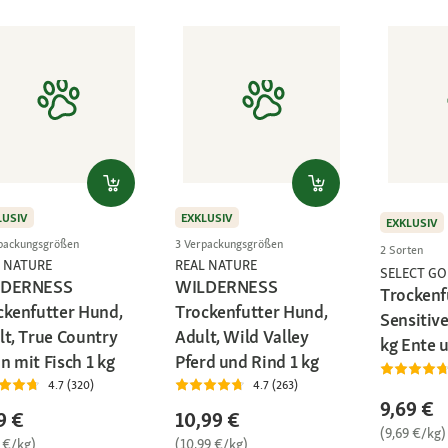
LUSIV
EXKLUSIV
EXKLUSIV
packungsgrößen
3 Verpackungsgrößen
2 Sorten
 NATURE
REAL NATURE
SELECT GO
LDERNESS
WILDERNESS
Trockenf
ckenfutter Hund,
Trockenfutter Hund,
Sensitive
lt, True Country
Adult, Wild Valley
kg Ente u
n mit Fisch 1 kg
Pferd und Rind 1 kg
4.7 (320)
4.7 (263)
9,69 €
9 €
10,99 €
(9,69 €/kg)
 €/kg)
(10,99 €/kg)