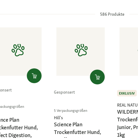
586
Produkte
onsert
Gesponsert
EXKLUSIV
REAL NATU
packungsgrößen
5 Verpackungsgrößen
WILDER
Hill's
Trockenf
ence Plan
Science Plan
Junior, P
ckenfutter Hund,
Trockenfutter Hund,
1kg
ect Digestion,