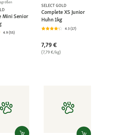
gsgrößen
SELECT GOLD
LD
Complete XS Junior
 Mini Senior
Huhn 1kg
g
4.3 (17)
4.9 (55)
7,79 €
(7,79 €/kg)