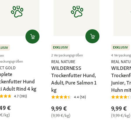
EXKLUSIV
EXKLUSIV
LUSIV
2 Verpackungsgrößen
4 Verpackun
ten
REAL NATURE
REAL NATU
packungsgrößen
WILDERNESS
WILDER
ECT GOLD
plete
Trockenfutter Hund,
Trockenf
ckenfutter Hund
Adult, Pure Salmon 1
Junior, T
i Adult Rind 4 kg
kg
Huhn mit
4.7 (391)
4.4 (58)
49 €
9,99 €
9,99 €
 €/kg)
(9,99 €/kg)
(9,99 €/kg)