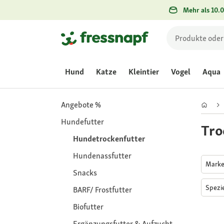
Mehr als 10.0
Hund
Katze
Kleintier
Vogel
Aqua
Angebote %
Hundefutter
Tro
Hundetrockenfutter
Hundenassfutter
Mark
Snacks
Spezi
BARF/ Frostfutter
Biofutter
Ergänzungsfutter & Aufzucht