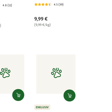
4.5 (39)
4.8 (11)
9,99 €
(9,99 €/kg)
)
EXKLUSIV