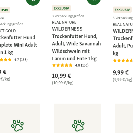
EXKLUSIV
EXKLUSIV
LUSIV
3 Verpackungsgrößen
3 Verpackun
ten
REAL NATURE
REAL NATU
packungsgrößen
WILDERNESS
WILDER
ECT GOLD
Trockenfutter Hund,
ckenfutter Hund
Trockenf
Adult, Wide Savannah
plete Mini Adult
Adult, Pu
Wildschwein mit
n 1 kg
kg
Lamm und Ente 1 kg
4.7 (185)
4.8 (156)
9 €
9,99 €
10,99 €
 €/kg)
(9,99 €/kg)
(10,99 €/kg)