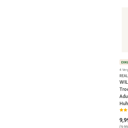
EXK
4 Ver
REAL
WI
Tro
Adu
Huh
9,9
(9,99