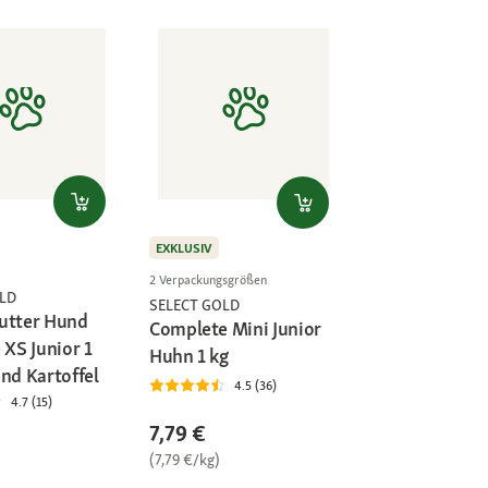
EXKLUSIV
2 Verpackungsgrößen
LD
SELECT GOLD
utter Hund
Complete Mini Junior
 XS Junior 1
Huhn 1 kg
nd Kartoffel
4.5 (36)
4.7 (15)
7,79 €
(7,79 €/kg)