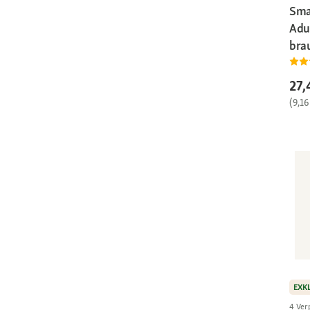
Sma
Adu
bra
27,
(9,16
EXK
4 Ver