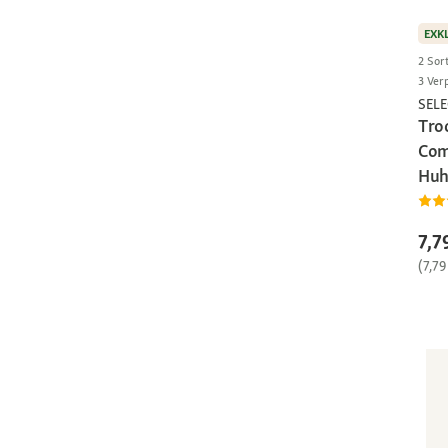
EXK
2 Sor
3 Ver
SEL
Tro
Com
Huh
7,7
(7,79