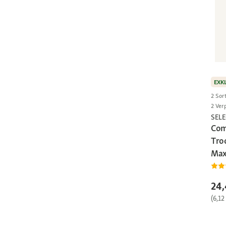
EXK
2 Sor
2 Ver
SEL
Com
Tro
Max
24,
(6,12