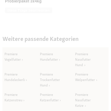
Probierpaket 3x4kg
Diese Frage beantworten
Weitere passende Kategorien
Premiere
Premiere
Premiere
Vogelfutter
Hundefutter
Nassfutter
Hund
Premiere
Premiere
Premiere
Hundeleckerli
Trockenfutter
Welpenfutter
Hund
Premiere
Premiere
Premiere
Katzenstreu
Katzenfutter
Nassfutter
Katze