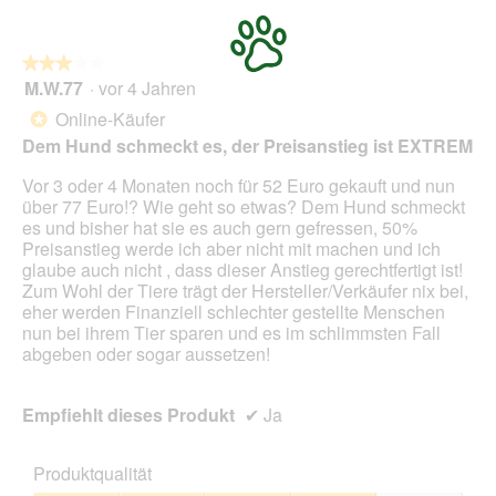
o
t
i
n
.
a
w
l
★★★★★
★★★★★
i
o
M.W.77
·
vor 4 Jahren
r
3
g
d
von
Online-Käufer
*
f
e
5
Dem Hund schmeckt es, der Preisanstieg ist EXTREM
e
i
Sternen.
l
n
Vor 3 oder 4 Monaten noch für 52 Euro gekauft und nun
d
m
über 77 Euro!? Wie geht so etwas? Dem Hund schmeckt
g
o
es und bisher hat sie es auch gern gefressen, 50%
e
d
Preisanstieg werde ich aber nicht mit machen und ich
ö
a
glaube auch nicht , dass dieser Anstieg gerechtfertigt ist!
f
l
Zum Wohl der Tiere trägt der Hersteller/Verkäufer nix bei,
f
e
eher werden Finanziell schlechter gestellte Menschen
n
s
nun bei ihrem Tier sparen und es im schlimmsten Fall
e
D
abgeben oder sogar aussetzen!
t
i
.
a
l
Empfiehlt dieses Produkt
✔
Ja
o
g
f
Produktqualität
e