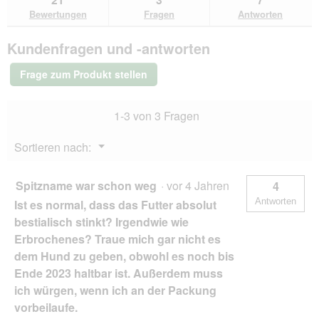
den
durchsuchen
du
für
Bewertungen
Fragen
Antworten
Bewertungen.
PREMIERE
Soft
Kundenfragen und -antworten
Adult
Probierpaket
3x4kg
Frage zum Produkt stellen
1-3 von 3 Fragen
Menü
Sortieren nach:
▼
Spitzname war schon weg
·
vor 4 Jahren
4
Antworten
Ist es normal, dass das Futter absolut
bestialisch stinkt? Irgendwie wie
Erbrochenes? Traue mich gar nicht es
dem Hund zu geben, obwohl es noch bis
Ende 2023 haltbar ist. Außerdem muss
ich würgen, wenn ich an der Packung
vorbeilaufe.