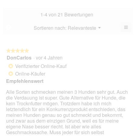
5.
Hau
Bew
Dur
3.6
Bew
1-4 von 21 Bewertungen
von
4.6
5.
von
≡
Menü
Sortieren nach:
Relevanteste
?
▼
5.
Wen
Sie
auf
die
folg
★★★★★
★★★★★
Scha
DonCarlos
·
vor 4 Jahren
5
klic
von
wird
Verifizierter Online-Kauf
*
der
5
unte
Online-Käufer
*
Sternen.
aufg
Empfehlenswert
Inhal
aktua
Alle Sorten schmecken meinen 3 Hunden sehr gut. Auch
die Verdauung ist super. Gute Alternative für Hunde, die
kein Trocknfutter mögen. Trotzdem habe ich mich
letztendlich für ein Konkurrenzprodukt entschieden, das
meinen Hunden genau so gut schmeckt und bekommt,
und zwar aus dem einzigen Grund, weil es für meine
eigene Nase besser riecht. Ist aber wie alles
Geschmackssache. Muss jeder für sich selbst