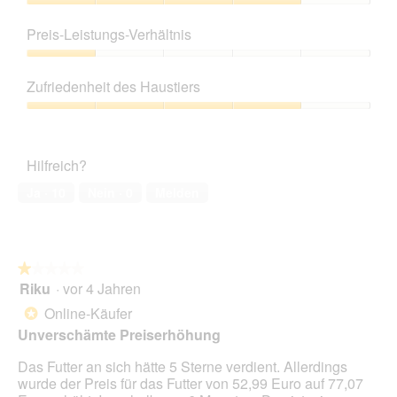
l
Produktqualität,
d
4
Preis-Leistungs-Verhältnis
g
von
e
5
Preis-
ö
Leistungs-
Zufriedenheit des Haustiers
f
Verhältnis,
f
1
Zufriedenheit
n
von
des
e
5
Haustiers,
t
Hilfreich?
4
.
von
Ja ·
10
Nein ·
0
Melden
5
★★★★★
★★★★★
Riku
·
vor 4 Jahren
1
von
Online-Käufer
*
5
Unverschämte Preiserhöhung
Sternen.
Das Futter an sich hätte 5 Sterne verdient. Allerdings
wurde der Preis für das Futter von 52,99 Euro auf 77,07