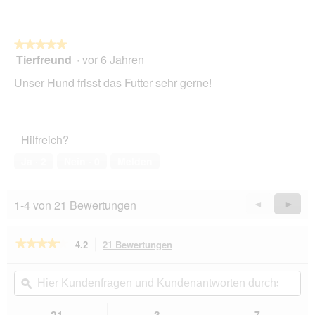
★★★★★
★★★★★
Tierfreund
·
vor 6 Jahren
5
von
Unser Hund frisst das Futter sehr gerne!
5
Sternen.
Hilfreich?
Ja ·
2
Nein ·
0
Melden
1-4 von 21 Bewertungen
Zurück
◄
Weiter
►
Reviews
Revie
★★★★★
★★★★★
4.2
21 Bewertungen
Mit
dieser
4.2
von
Aktion
Hier
Hie
5
navigierst
Kundenfragen
ϙ
Kun
Sternen.
du
und
un
Bewertungen
zu
Kundenantworten
Kun
21
3
7
lesen