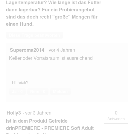
Lagertemperatur? Wie lange ist das Futter
dann lagerbar? Für ein Probierangebot
sind das doch recht "große" Mengen für
einen Hund.
Diese Frage beantworten
Superoma2014
·
vor 4 Jahren
Keller oder Vorratsraum ist ausreichend
Hilfreich?
Ja ·
0
Nein ·
0
Melden
Holly3
·
vor 3 Jahren
0
Antworten
Ist in dem Produkt Getreide
drinPREMIERE - PREMIERE Soft Adult