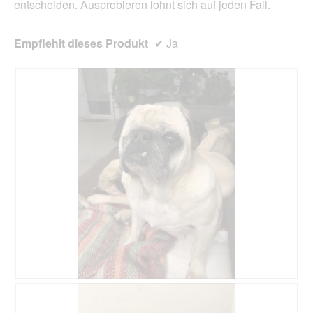
entscheiden. Ausprobieren lohnt sich auf jeden Fall.
Empfiehlt dieses Produkt
✔
Ja
B
F
e
o
w
t