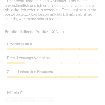
Euro erhöht. Innerhalb von 6 Monaten. Das ist mir
unverständlich und ich empfinde es als unverschämte
Abzocke. Ich jedenfalls werde bei Fressnapf nicht mehr
bestellen abzocken lassen möchte ich mich nicht. Sehr
schade, war immer sehr zufrieden.
Empfiehlt dieses Produkt
✘
Nein
Produktqualität
Produktqualität,
5
Preis-Leistungs-Verhältnis
von
5
Preis-
Leistungs-
Zufriedenheit des Haustiers
Verhältnis,
1
Zufriedenheit
von
des
5
Haustiers,
Hilfreich?
5
von
Ja ·
7
Nein ·
0
Melden
5