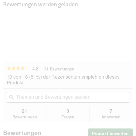
Bewertungen werden geladen
★★★★★
★★★★★
4.2
21 Bewertungen
Mit
dieser
4.2
13 von 16 (81%) der Rezensenten empfehlen dieses
von
Aktion
Produkt
5
navigierst
Sternen.
du
Themen
Th
Bewertungen
zu
und
ϙ
un
lesen
den
Bewertungen
Be
für
Bewertungen.
PREMIERE
suchen
su
21
3
7
Soft
Bewertungen
Fragen
Antworten
Adult
Probierpaket
3x4kg
Bewertungen
Produkt bewerten
.