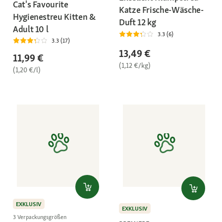
Cat's Favourite
Katze Frische-Wäsche-
Hygienestreu Kitten &
Duft 12 kg
Adult 10 l
3.3 (6)
3.3 (17)
13,49 €
11,99 €
(1,12 €/kg)
(1,20 €/l)
EXKLUSIV
EXKLUSIV
3 Verpackungsgrößen