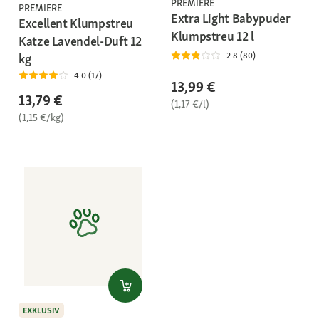
PREMIERE
PREMIERE
Extra Light Babypuder
Excellent Klumpstreu
Klumpstreu 12 l
Katze Lavendel-Duft 12
2.8 (80)
kg
4.0 (17)
13,99 €
13,79 €
(1,17 €/l)
(1,15 €/kg)
EXKLUSIV