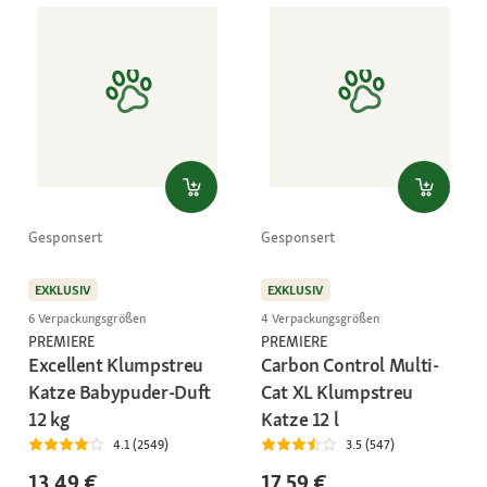
Gesponsert
Gesponsert
EXKLUSIV
EXKLUSIV
6 Verpackungsgrößen
4 Verpackungsgrößen
PREMIERE
PREMIERE
Excellent Klumpstreu
Carbon Control Multi-
Katze Babypuder-Duft
Cat XL Klumpstreu
12 kg
Katze 12 l
4.1 (2549)
3.5 (547)
13,49 €
17,59 €