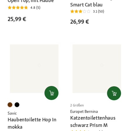
Open Top, mit Haube
Smart Cat blau
4.8 (5)
3.1 (50)
25,99 €
26,99 €
2 Größen
Europet Bernina
Savic
Katzentoilettenhaus
Haubentoilette Hop In
schwarz Prism M
mokka