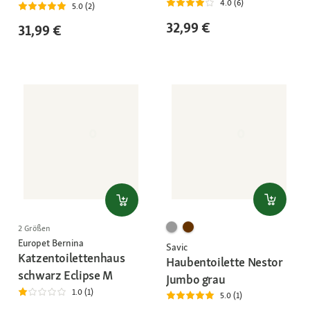
4.0 (6)
5.0 (2)
32,99 €
31,99 €
2 Größen
Europet Bernina
Savic
Katzentoilettenhaus
Haubentoilette Nestor
schwarz Eclipse M
Jumbo grau
1.0 (1)
5.0 (1)