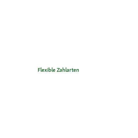
Flexible Zahlarten
Unsere Services
Ihre V
Hilfe & FAQ
Neu im 
Mein Konto
Exklusi
Passwort beantragen
Kosten
Meine Bestellungen
Meine Wunschliste