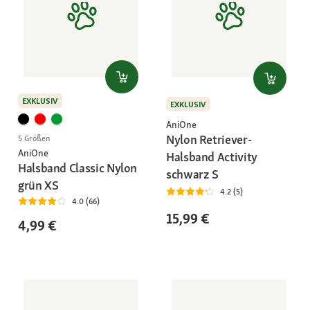
EXKLUSIV
EXKLUSIV
AniOne
Nylon Retriever-
5 Größen
AniOne
Halsband Activity
Halsband Classic Nylon
schwarz S
grün XS
4.2 (5)
4.0 (66)
15,99 €
4,99 €