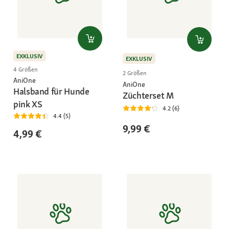
EXKLUSIV
EXKLUSIV
4 Größen
2 Größen
AniOne
AniOne
Halsband für Hunde
Züchterset M
pink XS
4.2 (6)
4.4 (5)
9,99 €
4,99 €