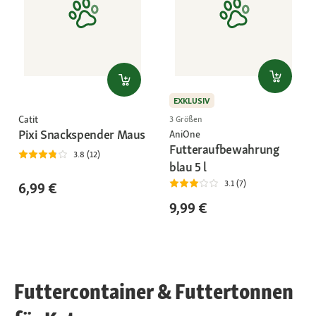
EXKLUSIV
Catit
3 Größen
Pixi Snackspender Maus
AniOne
Futteraufbewahrung
3.8 (12)
blau 5 l
3.1 (7)
6,99 €
9,99 €
Futtercontainer & Futtertonnen