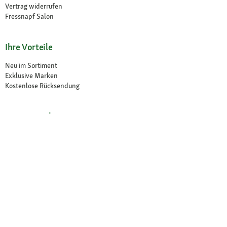
Vertrag widerrufen
Fressnapf Salon
Ihre Vorteile
Neu im Sortiment
Exklusive Marken
Kostenlose Rücksendung
Unsere Märkte
Märkte finden
Angebote im Markt
Über Fressnapf
Über uns
Karriere
Compliance