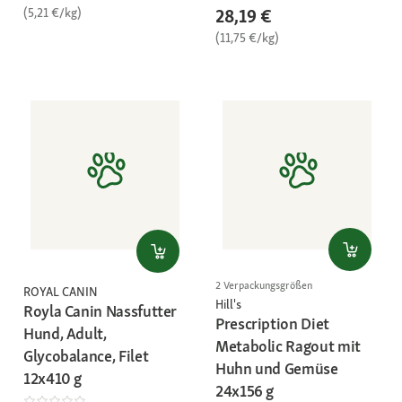
(5,21 €/kg)
28,19 €
(11,75 €/kg)
2 Verpackungsgrößen
ROYAL CANIN
Hill's
Royla Canin Nassfutter
Prescription Diet
Hund, Adult,
Metabolic Ragout mit
Glycobalance, Filet
Huhn und Gemüse
12x410 g
24x156 g