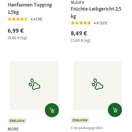
MultiFit
Hanfsamen Topping
Früchte-Leibgericht 2,5
1,5kg
kg
4.6 (39)
4.8 (123)
6,99 €
8,49 €
(4,66 €/kg)
(3,40 €/kg)
EXKLUSIV
EXKLUSIV
4 Verpackungsgrößen
MORE