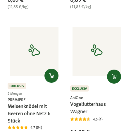
(11,85 €/kg)
(11,85 €/kg)
EXKLUSIV
EXKLUSIV
2 Mengen
AniOne
PREMIERE
Vogelfutterhaus
Meisenknödel mit
Wagner
Beeren ohne Netz 6
4.5 (4)
Stück
4.7 (54)