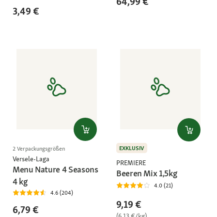
64,99 €
3,49 €
EXKLUSIV
2 Verpackungsgrößen
Versele-Laga
PREMIERE
Menu Nature 4 Seasons
Beeren Mix 1,5kg
4 kg
4.0 (21)
4.6 (204)
9,19 €
6,79 €
(6,13 €/kg)