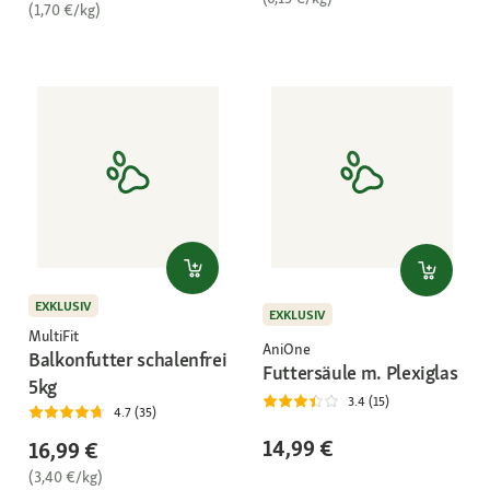
(1,70 €/kg)
EXKLUSIV
EXKLUSIV
MultiFit
AniOne
Balkonfutter schalenfrei
Futtersäule m. Plexiglas
5kg
3.4 (15)
4.7 (35)
14,99 €
16,99 €
(3,40 €/kg)