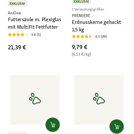
EXKLUSIV
EXKLUSIV
3 Verpackungsgrößen
AniOne
PREMIERE
Futtersäule m. Plexiglas
Erdnusskerne gehackt
mit MultiFit Fettfutter
1,5 kg
3.8 (5)
4.5 (99)
9,79 €
21,39 €
(6,53 €/kg)