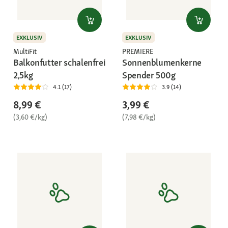
EXKLUSIV
EXKLUSIV
MultiFit
PREMIERE
Balkonfutter schalenfrei
Sonnenblumenkerne
2,5kg
Spender 500g
4.1 (17)
3.9 (14)
8,99 €
3,99 €
(3,60 €/kg)
(7,98 €/kg)