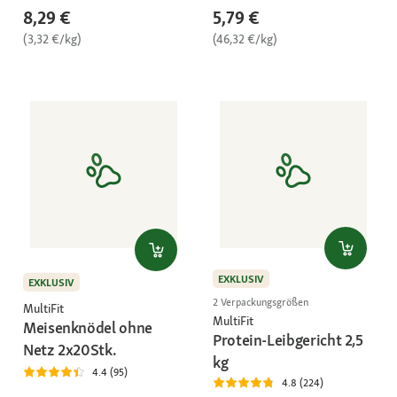
8,29 €
5,79 €
(3,32 €/kg)
(46,32 €/kg)
EXKLUSIV
EXKLUSIV
2 Verpackungsgrößen
MultiFit
MultiFit
Meisenknödel ohne
Protein-Leibgericht 2,5
Netz 2x20Stk.
kg
4.4 (95)
4.8 (224)