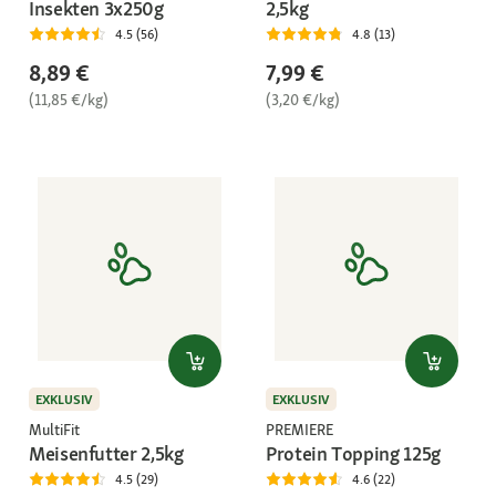
Insekten 3x250g
2,5kg
4.5 (56)
4.8 (13)
8,89 €
7,99 €
(11,85 €/kg)
(3,20 €/kg)
EXKLUSIV
EXKLUSIV
MultiFit
PREMIERE
Meisenfutter 2,5kg
Protein Topping 125g
4.5 (29)
4.6 (22)