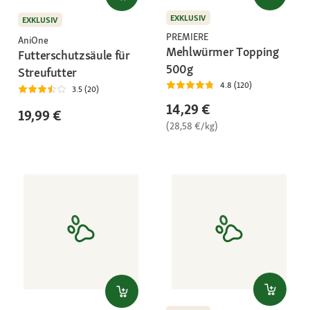
EXKLUSIV
EXKLUSIV
PREMIERE
AniOne
Mehlwürmer Topping
Futterschutzsäule für
500g
Streufutter
4.8 (120)
3.5 (20)
14,29 €
19,99 €
(28,58 €/kg)