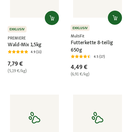
EXKLUSIV
EXKLUSIV
MultiFit
PREMIERE
Futterkette 8-teilig
Wald-Mix 1,5kg
650g
4.9 (11)
4.5 (17)
7,79 €
4,49 €
(5,19 €/kg)
(6,91 €/kg)