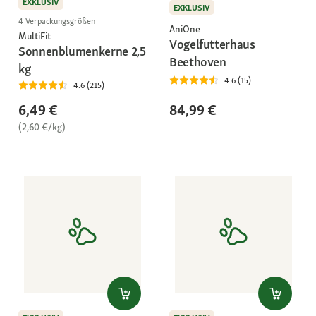
EXKLUSIV
EXKLUSIV
4 Verpackungsgrößen
AniOne
MultiFit
Vogelfutterhaus
Sonnenblumenkerne 2,5
Beethoven
kg
4.6 (15)
4.6 (215)
6,49 €
84,99 €
(2,60 €/kg)