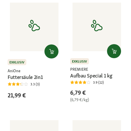
EXKLUSIV
EXKLUSIV
PREMIERE
AniOne
Aufbau Special 1 kg
Futtersäule 2in1
3.9 (12)
3.3 (3)
6,79 €
21,99 €
(6,79 €/kg)