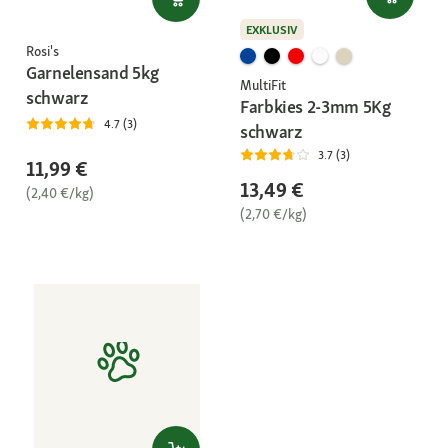
EXKLUSIV
Rosi's
Garnelensand 5kg
MultiFit
schwarz
Farbkies 2-3mm 5Kg
4.7 (3)
schwarz
3.7 (3)
11,99 €
13,49 €
(2,40 €/kg)
(2,70 €/kg)