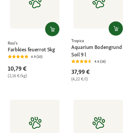
Tropica
Rosi's
Aquarium Bodengrund
Farbkies feuerrot 5kg
Soil 9 l
4.9 (10)
4.6 (16)
10,79 €
37,99 €
(2,16 €/kg)
(4,22 €/l)