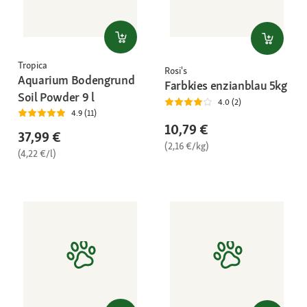
Tropica
Rosi's
Aquarium Bodengrund
Farbkies enzianblau 5kg
Soil Powder 9 l
4.0 (2)
4.9 (11)
10,79 €
37,99 €
(2,16 €/kg)
(4,22 €/l)