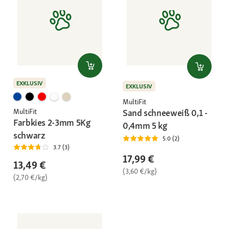
EXKLUSIV
EXKLUSIV
MultiFit
Sand schneeweiß 0,1 -
MultiFit
Farbkies 2-3mm 5Kg
0,4mm 5 kg
schwarz
5.0 (2)
3.7 (3)
17,99 €
13,49 €
(3,60 €/kg)
(2,70 €/kg)