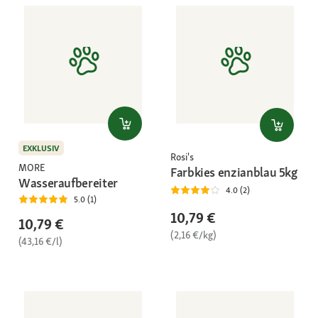
EXKLUSIV
Rosi's
MORE
Farbkies enzianblau 5kg
Wasseraufbereiter
4.0 (2)
5.0 (1)
10,79 €
10,79 €
(2,16 €/kg)
(43,16 €/l)