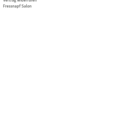
Fressnapf Salon
Ihre Vorteile
Neu im Sortiment
Exklusive Marken
Kostenlose Rücksendung
Unsere Märkte
Märkte finden
Angebote im Markt
Über Fressnapf
Über uns
Karriere
Compliance