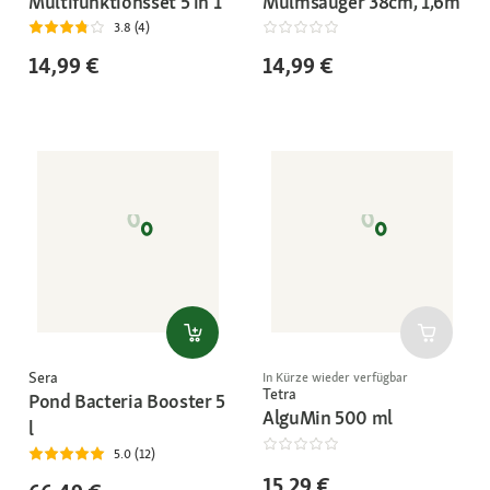
Multifunktionsset 5 in 1
Mulmsauger 38cm, 1,6m
3.8 (4)
14,99 €
14,99 €
Sera
In Kürze wieder verfügbar
Tetra
Pond Bacteria Booster 5
AlguMin 500 ml
l
5.0 (12)
15,29 €