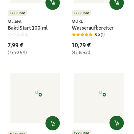
EXKLUSIV
EXKLUSIV
MultiFit
MORE
BaktiStart 100 ml
Wasseraufbereiter
5.0 (1)
7,99 €
10,79 €
(79,90 €/l)
(43,16 €/l)
EXKLUSIV