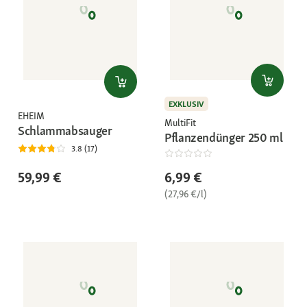
EXKLUSIV
EHEIM
MultiFit
Schlammabsauger
Pflanzendünger 250 ml
3.8 (17)
59,99 €
6,99 €
(27,96 €/l)