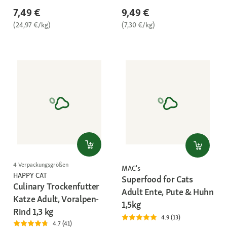
7,49 €
9,49 €
(24,97 €/kg)
(7,30 €/kg)
4 Verpackungsgrößen
MAC's
HAPPY CAT
Superfood for Cats
Culinary Trockenfutter
Adult Ente, Pute & Huhn
Katze Adult, Voralpen-
1,5kg
Rind 1,3 kg
4.9 (13)
4.7 (41)