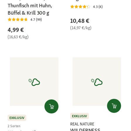
Thunfisch mit Huhn,
4.3 (4)
Büffel & Krill 300 g
10,48 €
4.7 (99)
(14,97 €/kg)
4,99 €
(16,63 €/kg)
EXKLUSIV
EXKLUSIV
REAL NATURE
2 Sorten
WILDERNESS