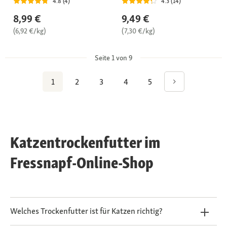
4.8 (4)
4.3 (14)
8,99 €
9,49 €
(6,92 €/kg)
(7,30 €/kg)
Seite 1 von 9
1
2
3
4
5
Katzentrockenfutter im
Fressnapf-Online-Shop
Welches Trockenfutter ist für Katzen richtig?