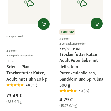
EXKLUSIV
Gesponsert
3 Sorten
2 Verpackungsgrößen
Kitty's Cuisine
2 Sorten
Trockenfutter Katze
4 Verpackungsgrößen
Adult Putenliebe mit
Hill's
Science Plan
delikatem
Trockenfutter Katze,
Putenkeulenfleisch,
Adult, mit Huhn 10 kg
Sanddorn und Spirulina
300 g
4.8 (815)
4.8 (80)
73,49 €
4,79 €
(7,35 €/kg)
(15,97 €/kg)