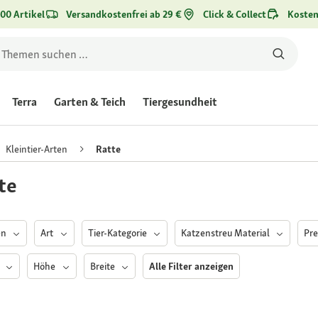
00 Artikel
Versandkostenfrei ab 29 €
Click & Collect
Kosten
Terra
Garten & Teich
Tiergesundheit
Kleintier-Arten
Ratte
te
en
Art
Tier-Kategorie
Katzenstreu Material
Pre
e
Höhe
Breite
Alle Filter anzeigen