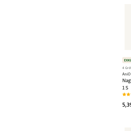
EXK
4 Grö
AniO
Nag
1 S
5,3