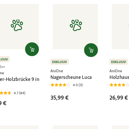
LUSIV
EXKLUSIV
EXKLUSIV
ßen
AniOne
AniOne
ne
Nagerscheune Luca
Holzhaus
er-Holzbrücke 9 in
4.0 (3)
4.7 (44)
35,99 €
26,99 €
9 €