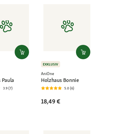
EXKLUSIV
AniOne
 Paula
Holzhaus Bonnie
3.9 (7)
5.0 (6)
18,49 €