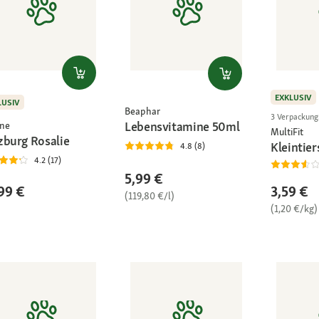
EXKLUSIV
LUSIV
Beaphar
3 Verpackun
Lebensvitamine 50ml
ne
MultiFit
zburg Rosalie
Kleintier
4.8 (8)
4.2 (17)
5,99 €
3,59 €
99 €
(119,80 €/l)
(1,20 €/kg)