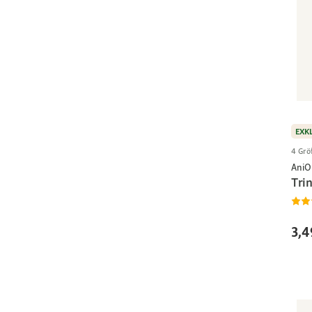
EXK
4 Grö
AniO
Tri
3,4