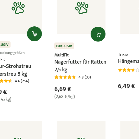
LUSIV
EXKLUSIV
packungsgrößen
Trixie
MultiFit
Fit
Hängema
Nagerfutter für Ratten
ur-Strohstreu
2,5 kg
erstreu 8 kg
4.8 (33)
4.6 (254)
6,49 €
6,69 €
9 €
(2,68 €/kg)
0 €/kg)