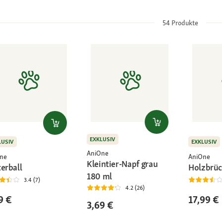
54
Produkte
EXKLUSIV
LUSIV
EXKLUSIV
AniOne
ne
AniOne
Kleintier-Napf grau
erball
Holzbrüc
180 ml
3.4 (7)
4.2 (26)
9 €
17,99 €
3,69 €