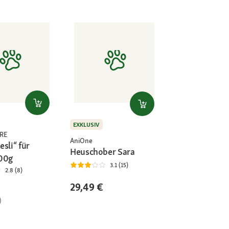
EXKLUSIV
RE
AniOne
sli“ für
Heuschober Sara
00g
3.1 (15)
2.8 (8)
29,49 €
)