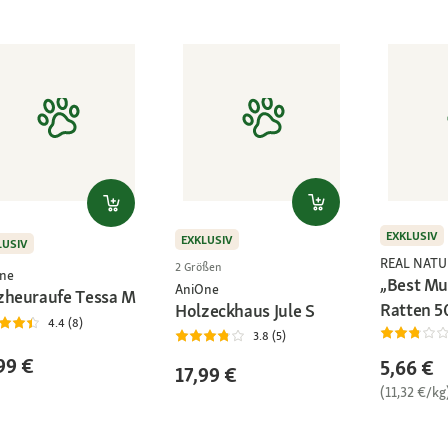
EXKLUSIV
EXKLUSIV
LUSIV
REAL NATU
2 Größen
ne
„Best Mue
AniOne
zheuraufe Tessa M
Ratten 5
Holzeckhaus Jule S
4.4 (8)
3.8 (5)
99 €
5,66 €
17,99 €
(11,32 €/kg