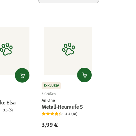
EXKLUSIV
3 Größen
AniOne
ke Elsa
Metall-Heuraufe S
3.5 (6)
4.4 (18)
3,99 €