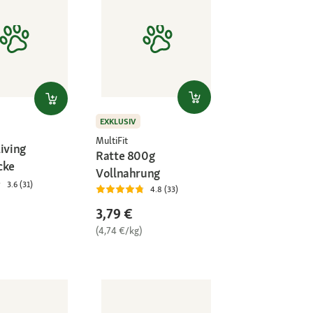
EXKLUSIV
MultiFit
iving
Ratte 800g
cke
Vollnahrung
3.6 (31)
4.8 (33)
3,79 €
(4,74 €/kg)