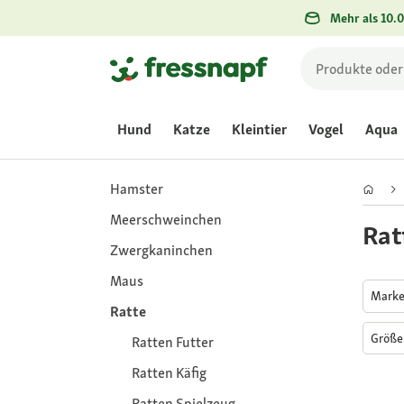
Mehr als 10.0
Hund
Katze
Kleintier
Vogel
Aqua
Hamster
Meerschweinchen
Rat
Zwergkaninchen
Maus
Mark
Ratte
Größ
Ratten Futter
Ratten Käfig
Ratten Spielzeug