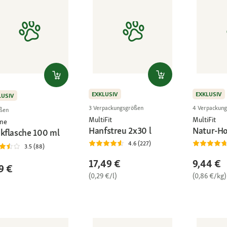
EXKLUSIV
EXKLUSIV
LUSIV
3 Verpackungsgrößen
4 Verpackun
ßen
MultiFit
MultiFit
ne
Hanfstreu 2x30 l
Natur-Ho
nkflasche 100 ml
4.6 (227)
3.5 (88)
17,49 €
9,44 €
9 €
(0,29 €/l)
(0,86 €/kg)