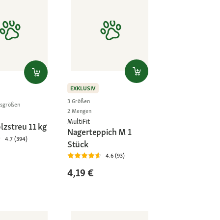
EXKLUSIV
3 Größen
gsgrößen
2 Mengen
MultiFit
lzstreu 11 kg
Nagerteppich M 1
4.7 (394)
Stück
4.6 (93)
4,19 €